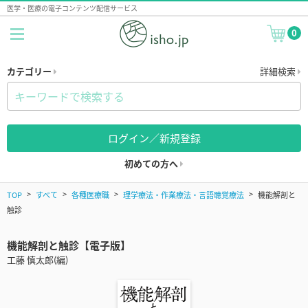
医学・医療の電子コンテンツ配信サービス
0
カテゴリー
詳細検索
ログイン／新規登録
初めての方へ
TOP
すべて
各種医療職
理学療法・作業療法・言語聴覚療法
機能解剖と
触診
機能解剖と触診【電子版】
工藤 慎太郎(編)