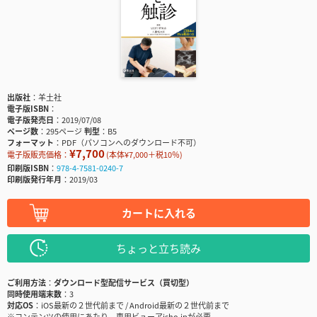
出版社
羊土社
電子版ISBN
電子版発売日
2019/07/08
ページ数
295ページ
判型
B5
フォーマット
PDF（パソコンへのダウンロード不可）
¥7,700
電子版販売価格：
(本体¥7,000＋税10％)
印刷版ISBN
978-4-7581-0240-7
印刷版発行年月
2019/03
カートに入れる
ちょっと立ち読み
ご利用方法
ダウンロード型配信サービス（買切型）
同時使用端末数
3
対応OS
iOS最新の２世代前まで / Android最新の２世代前まで
※コンテンツの使用にあたり、専用ビューアisho.jpが必要