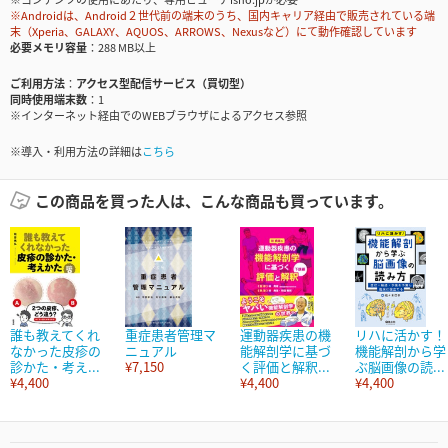
※Androidは、Android２世代前の端末のうち、国内キャリア経由で販売されている端
末（Xperia、GALAXY、AQUOS、ARROWS、Nexusなど）にて動作確認しています
必要メモリ容量
288 MB以上
ご利用方法
アクセス型配信サービス（買切型）
同時使用端末数
1
※インターネット経由でのWEBブラウザによるアクセス参照
※導入・利用方法の詳細は
こちら
この商品を買った人は、こんな商品も買っています。
誰も教えてくれ
重症患者管理マ
運動器疾患の機
リハに活かす！
なかった皮疹の
ニュアル
能解剖学に基づ
機能解剖から学
診かた・考え...
¥7,150
く評価と解釈...
ぶ脳画像の読...
¥4,400
¥4,400
¥4,400