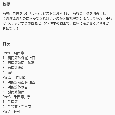
概要
触診に自信をつけたいセラピストにおすすめ！触診の目標を明確にし，
その達成のために何ができればいいのかを機能解剖をふまえて解説．手技
は1ステップずつの画像と，約230本の動画で，臨床に活かせるスキルが
身につく！
目次
Part1 肩関節
1．肩関節外側 前上面
2．肩関節前面・腋窩
3．肩関節後面
4．肩甲帯
Part２ 肘関節
1．肘関節前面 内側面
2．肘関節外側面
3．肘関節後面
Part3 手関節，手
1．手関節
2．手背面・手掌面
Part4 体幹