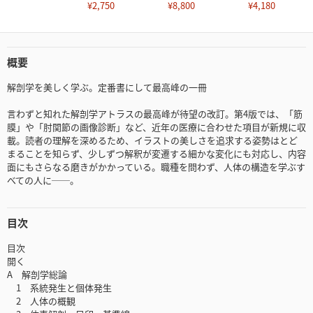
¥2,750
¥8,800
¥4,180
概要
解剖学を美しく学ぶ。定番書にして最高峰の一冊
言わずと知れた解剖学アトラスの最高峰が待望の改訂。第4版では、「筋
膜」や「肘関節の画像診断」など、近年の医療に合わせた項目が新規に収
載。読者の理解を深めるため、イラストの美しさを追求する姿勢はとど
まることを知らず、少しずつ解釈が変遷する細かな変化にも対応し、内容
面にもさらなる磨きがかかっている。職種を問わず、人体の構造を学ぶす
べての人に──。
目次
目次
開く
A 解剖学総論
1 系統発生と個体発生
2 人体の概観