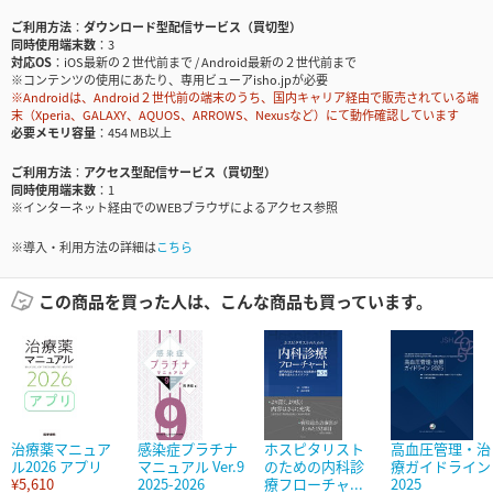
ご利用方法
ダウンロード型配信サービス（買切型）
同時使用端末数
3
対応OS
iOS最新の２世代前まで / Android最新の２世代前まで
※コンテンツの使用にあたり、専用ビューアisho.jpが必要
※Androidは、Android２世代前の端末のうち、国内キャリア経由で販売されている端
末（Xperia、GALAXY、AQUOS、ARROWS、Nexusなど）にて動作確認しています
必要メモリ容量
454 MB以上
ご利用方法
アクセス型配信サービス（買切型）
同時使用端末数
1
※インターネット経由でのWEBブラウザによるアクセス参照
※導入・利用方法の詳細は
こちら
この商品を買った人は、こんな商品も買っています。
治療薬マニュア
感染症プラチナ
ホスピタリスト
高血圧管理・治
ル2026 アプリ
マニュアル Ver.9
のための内科診
療ガイドライン
¥5,610
2025-2026
療フローチャ...
2025