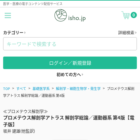
医学・医療の電子コンテンツ配信サービス
0
カテゴリー
詳細検索
ログイン／新規登録
初めての方へ
TOP
すべて
基礎医学系
解剖学・細胞生物学・発生学
プロメテウス解剖
学アトラス 解剖学総論／運動器系 第4版
≪プロメテウス解剖学≫
プロメテウス解剖学アトラス 解剖学総論／運動器系 第4版【電
子版】
坂井 建雄(他監訳)