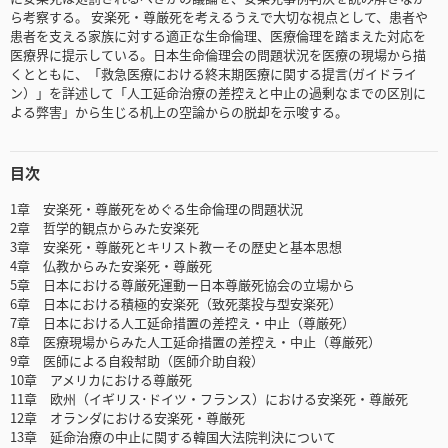
ら考察する。 安楽死・尊厳死を考えるうえで大切な視点として、患者や
患者を支える家族に対する適正な生命倫理、医療倫理を踏まえた対応を
医療界に提示している。日本生命倫理会の問題状況を医療の現場から描
くとともに、「救急医療における終末期医療に関する提言(ガイドライ
ン）」を詳述して「人工延命治療の差控えと中止の過剰なまでの区別に
よる弊害」から生じる机上の空論からの脱却を示唆する。
目次
1章 安楽死・尊厳死をめぐる生命倫理の問題状況
2章 哲学的観点からみた安楽死
3章 安楽死・尊厳死とキリスト教ーその歴史と基本思想
4章 仏教からみた安楽死・尊厳死
5章 日本における尊厳死運動ー日本尊厳死協会の立場から
6章 日本における積極的安楽死（致死薬投与型安楽死）
7章 日本における人工延命措置の差控え・中止（尊厳死）
8章 医療現場からみた人工延命措置の差控え・中止（尊厳死）
9章 医師による自殺幇助（医師介助自殺）
10章 アメリカにおける尊厳死
11章 欧州（イギリス･ドイツ・フランス）における安楽死・尊厳死
12章 オランダにおける安楽死・尊厳死
13章 延命治療の中止に関する韓国大法院判決について