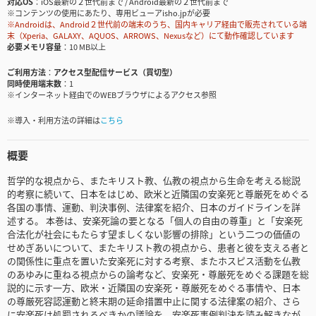
対応OS
iOS最新の２世代前まで / Android最新の２世代前まで
※コンテンツの使用にあたり、専用ビューアisho.jpが必要
※Androidは、Android２世代前の端末のうち、国内キャリア経由で販売されている端
末（Xperia、GALAXY、AQUOS、ARROWS、Nexusなど）にて動作確認しています
必要メモリ容量
10 MB以上
ご利用方法
アクセス型配信サービス（買切型）
同時使用端末数
1
※インターネット経由でのWEBブラウザによるアクセス参照
※導入・利用方法の詳細は
こちら
概要
哲学的な視点から、またキリスト教、仏教の視点から生命を考える総説
的考察に続いて、日本をはじめ、欧米と近隣国の安楽死と尊厳死をめぐる
各国の事情、運動、判決事例、法律案を紹介、日本のガイドラインを詳
述する。 本巻は、安楽死論の要となる「個人の自由の尊重」と「安楽死
合法化が社会にもたらす望ましくない影響の排除」という二つの価値の
せめぎあいについて、またキリスト教の視点から、患者と彼を支える者と
の関係性に重点を置いた安楽死に対する考察、またホスピス活動を仏教
のあゆみに重ねる視点からの論考など、安楽死・尊厳死をめぐる課題を総
説的に示す一方、欧米・近隣国の安楽死・尊厳死をめぐる事情や、日本
の尊厳死容認運動と終末期の延命措置中止に関する法律案の紹介、さら
に安楽死は処罰されるべきかの議論を、安楽死事例判決を読み解きなが