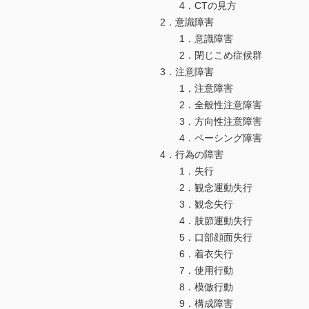
4．CTの見方
2．意識障害
1．意識障害
2．閉じこめ症候群
3．注意障害
1．注意障害
2．全般性注意障害
3．方向性注意障害
4．ペーシング障害
4．行為の障害
1．失行
2．観念運動失行
3．観念失行
4．肢節運動失行
5．口部顔面失行
6．着衣失行
7．使用行動
8．模倣行動
9．構成障害