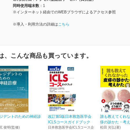
同時使用端末数
1
※インターネット経由でのWEBブラウザによるアクセス参照
※導入・利用方法の詳細は
こちら
は、こんな商品も買っています。
ジデントのための神経診
改訂第5版日本救急医学会
誰も教えてくれ
ICLSコースガイドブック
疹の診かた・考えか
尻 俊明(監修)
日本救急医学会ICLSコース企
松田 光弘(著)