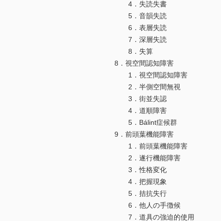
4．失読失書
5．音韻失読
6．表層失読
7．深層失読
8．失算
8．視空間認知障害
1．視空間認知障害
2．半側空間無視
3．街並失認
4．道順障害
5．Bálint症候群
9．前頭葉機能障害
1．前頭葉機能障害
2．遂行機能障害
3．性格変化
4．把握現象
5．拮抗失行
6．他人の手徴候
7．道具の強迫的使用