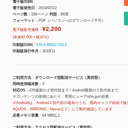
電子版ISBN
電子版発売日
2019/07/22
ページ数
196ページ
判型
B6変
フォーマット
PDF（パソコンへのダウンロード不可）
¥2,200
電子版販売価格：
(本体¥2,000＋税10％)
印刷版ISBN
978-4-88002-193-5
印刷版発行年月
2018/11
ご利用方法
ダウンロード型配信サービス（買切型）
同時使用端末数
3
対応OS
iOS最新の２世代前まで / Android最新の２世代前まで
※コンテンツの使用にあたり、専用ビューアisho.jpが必要
※Androidは、Android２世代前の端末のうち、国内キャリア経由で販
AQUOS、ARROWS、Nexusなど）にて動作確認しています
必要メモリ容量
64 MB以上
ご利用方法
アクセス型配信サービス（買切型）