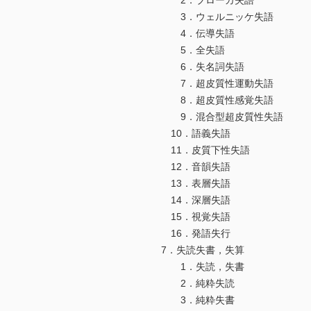
2．ブローカ失語
3．ウェルニッケ失語
4．伝導失語
5．全失語
6．失名詞失語
7．超皮質性運動失語
8．超皮質性感覚失語
9．混合型超皮質性失語
10．語義失語
11．皮質下性失語
12．音韻失語
13．表層失語
14．深層失語
15．視覚失語
16．発語失行
7．失読失書，失算
1．失読，失書
2．純粋失読
3．純粋失書