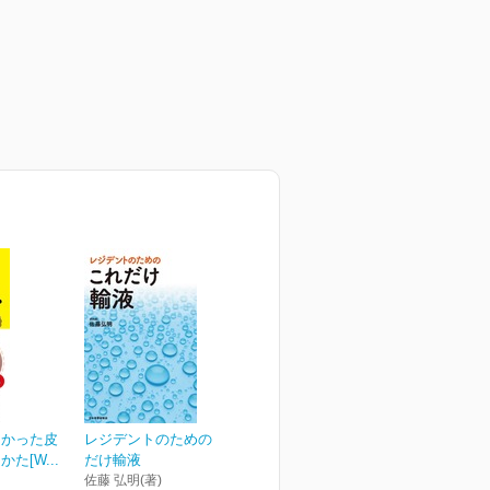
なかった皮
レジデントのための これ
た[W...
だけ輸液
佐藤 弘明(著)