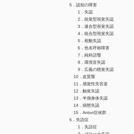
5．認知の障害
1．失認
2．統覚型視覚失認
3．連合型視覚失認
4．統合型視覚失認
5．相貌失認
6．色名呼称障害
7．純粋語聾
8．環境音失認
9．広義の聴覚失認
10．皮質聾
11．感覚性失音楽
12．触覚失認
13．半側身体失認
14．病態失認
15．Anton症候群
6．失語症
1．失語症