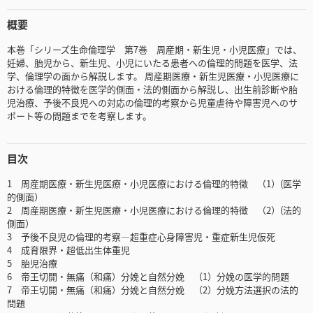
概要
本巻「シリーズ生命倫理学 第7巻 周産期・新生児・小児医療」では、
妊婦、胎児から、新生児、小児にいたる患者への倫理的問題を医学、法
学、倫理学の面から解説します。 周産期医療・新生児医療・小児医療に
おける倫理的特徴を医学的側面・法的側面から解説し、出生前診断や胎
児治療、予後不良児への対応の倫理的考察から児童虐待や障害児へのサ
ポート等の問題までを考察します。
目次
1 周産期医療・新生児医療・小児医療における倫理的特徴 （1）(医学
的側面）
2 周産期医療・新生児医療・小児医療における倫理的特徴 （2）(法的
側面）
3 予後不良児の倫理的考察―超重症心身障害児・重症新生児仮死
4 成育限界・超低出生体重児
5 胎児治療
6 帝王切開・無痛（和痛）分娩と自然分娩 （1）分娩の医学的問題
7 帝王切開・無痛（和痛）分娩と自然分娩 （2）分娩方法選択の法的
問題