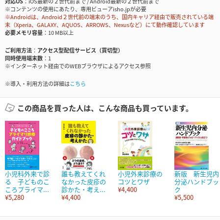
対応OS
iOS最新の２世代前まで / Android最新の２世代前まで
※コンテンツの使用にあたり、専用ビューアisho.jpが必要
※Androidは、Android２世代前の端末のうち、国内キャリア経由で販売されている端
末（Xperia、GALAXY、AQUOS、ARROWS、Nexusなど）にて動作確認しています
必要メモリ容量
10 MB以上
ご利用方法
アクセス型配信サービス（買切型）
同時使用端末数
1
※インターネット経由でのWEBブラウザによるアクセス参照
※導入・利用方法の詳細は
こちら
この商品を買った人は、こんな商品も買っています。
小児科外来で診
誰も教えてくれ
小児外来診療の
新版 新生児内
る 子どものこ
なかった皮疹の
コツとワザ
分泌ハンドブッ
ころプライマ...
診かた・考え...
¥4,400
ク
¥5,280
¥4,400
¥5,500