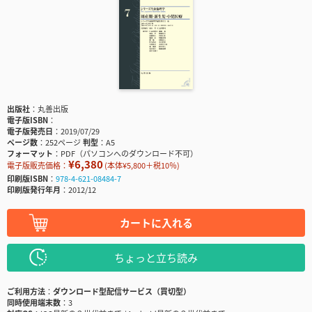
出版社
丸善出版
電子版ISBN
電子版発売日
2019/07/29
ページ数
252ページ
判型
A5
フォーマット
PDF（パソコンへのダウンロード不可）
¥6,380
電子版販売価格：
(本体¥5,800＋税10％)
印刷版ISBN
978-4-621-08484-7
印刷版発行年月
2012/12
カートに入れる
ちょっと立ち読み
ご利用方法
ダウンロード型配信サービス（買切型）
同時使用端末数
3