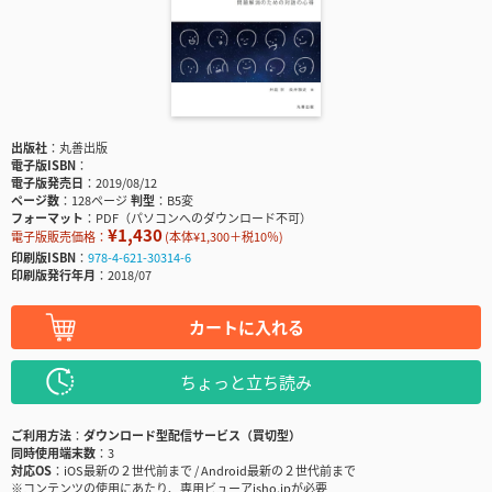
出版社
丸善出版
電子版ISBN
電子版発売日
2019/08/12
ページ数
128ページ
判型
B5変
フォーマット
PDF（パソコンへのダウンロード不可）
¥1,430
電子版販売価格：
(本体¥1,300＋税10％)
印刷版ISBN
978-4-621-30314-6
印刷版発行年月
2018/07
カートに入れる
ちょっと立ち読み
ご利用方法
ダウンロード型配信サービス（買切型）
同時使用端末数
3
対応OS
iOS最新の２世代前まで / Android最新の２世代前まで
※コンテンツの使用にあたり、専用ビューアisho.jpが必要