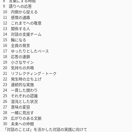
8 言葉にする時間
9 語りへの応答
10 内側から捉える
11 感情の通路
12 これまでへの敬意
13 関係する人
14 対話の支援チーム
15 輪になる
16 全員の発言
17 ゆったりとしたペース
18 応答の連鎖
19 小さなサイン
20 気持ちの共鳴
21 リフレクティング・トーク
22 発生時の立ち上げ
23 連続的な実施
24 一貫した関わり
25 それぞれの認識
26 混沌とした状況
27 意味の変容
28 一緒に見出す
29 広がりのある文脈
30 未来への仲間
「対話のことば」を活かした対話の実践に向けて