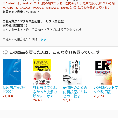
※Androidは、Android２世代前の端末のうち、国内キャリア経由で販売されている端
末（Xperia、GALAXY、AQUOS、ARROWS、Nexusなど）にて動作確認しています
必要メモリ容量
46 MB以上
ご利用方法
アクセス型配信サービス（買切型）
同時使用端末数
1
※インターネット経由でのWEBブラウザによるアクセス参照
※導入・利用方法の詳細は
こちら
この商品を買った人は、こんな商品も買っています。
糖尿病治療ガイ
誰も教えてくれ
研修医のための
ER実践ハンド
ド2024
なかった皮疹の
内科診療ことは
ック改訂版
¥1,100
診かた・考え...
じめ 救急・...
¥6,820
¥4,400
¥7,920