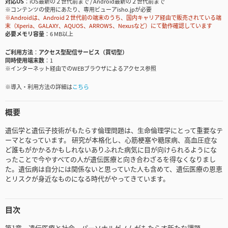
対応OS
iOS最新の２世代前まで / Android最新の２世代前まで
※コンテンツの使用にあたり、専用ビューアisho.jpが必要
※Androidは、Android２世代前の端末のうち、国内キャリア経由で販売されている端
末（Xperia、GALAXY、AQUOS、ARROWS、Nexusなど）にて動作確認しています
必要メモリ容量
6 MB以上
ご利用方法
アクセス型配信サービス（買切型）
同時使用端末数
1
※インターネット経由でのWEBブラウザによるアクセス参照
※導入・利用方法の詳細は
こちら
概要
遺伝学と遺伝子技術がもたらす倫理問題は、生命倫理学にとって重要なテ
ーマとなっています。 研究が本格化し、心筋梗塞や糖尿病、高血圧症な
ど誰もがかかるかもしれないありふれた病気に目が向けられるようにな
ったことで今やすべての人が遺伝医療と向き合わざるを得なくなりまし
た。遺伝病は自分には関係ないと思っていた人も含めて、遺伝医療の恩恵
とリスクが身近なものになる時代がやってきています。
目次
第1章 遺伝医療と社会―パーソナルゲノムがもたらす新たな課題