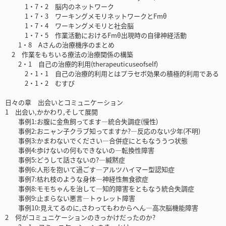
1・7・2 脳内のネットワーク
1・7・3 ワーキングメモリネットワークとFmθ
1・7・4 ワーキングメモリと社会脳
1・7・5 作業活動におけるFmθ出現時の自律神経活動
1・8 Aさんの治療機序のまとめ
2 作業をもちいる療法の治療関係の構築
2・1 自己の治療的利用(therapeuticuseofself)
2・1・1 自己の治療的利用とはプラセボ効果の積極的利用である
2・1・2 むすび
日々の章 出会いとコミュニケーション
1 出会い,かかわり,そして展開
事例1:お腹に金魚飼ってます―統合失調症(慢性)
事例2:おニャン子クラブ知ってますか?―反応のない少年(不明)
事例3:かまわないでください―合併症にともなううつ状態
事例4:歩けないの何もできないの―転換性障害
事例5:どうして話さないの?―緘黙症
事例6:人形を抱いて過ごす―アルツハイマー型認知症
事例7:枯れ枝のような身体―神経性無食欲症
事例8:モモちゃんを治して―知的障害をともなう統合失調症
事例9:止まらない悪言―トゥレット障害
事例10:見えてるのに,さわってもわからへん―高次脳機能障害
2 何がコミュニケーションのきっかけだったのか?