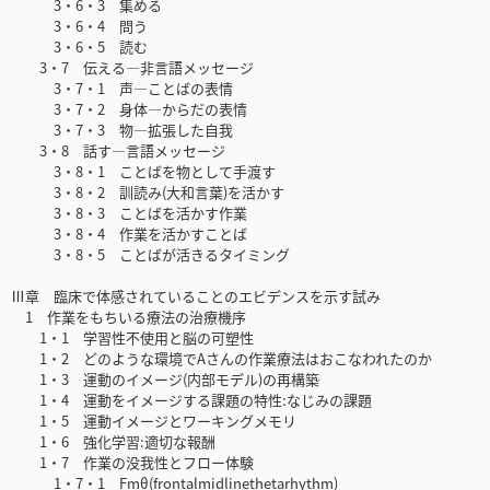
3・6・3 集める
3・6・4 問う
3・6・5 読む
3・7 伝える―非言語メッセージ
3・7・1 声―ことばの表情
3・7・2 身体―からだの表情
3・7・3 物―拡張した自我
3・8 話す―言語メッセージ
3・8・1 ことばを物として手渡す
3・8・2 訓読み(大和言葉)を活かす
3・8・3 ことばを活かす作業
3・8・4 作業を活かすことば
3・8・5 ことばが活きるタイミング
Ⅲ章 臨床で体感されていることのエビデンスを示す試み
1 作業をもちいる療法の治療機序
1・1 学習性不使用と脳の可塑性
1・2 どのような環境でAさんの作業療法はおこなわれたのか
1・3 運動のイメージ(内部モデル)の再構築
1・4 運動をイメージする課題の特性:なじみの課題
1・5 運動イメージとワーキングメモリ
1・6 強化学習:適切な報酬
1・7 作業の没我性とフロー体験
1・7・1 Fmθ(frontalmidlinethetarhythm)