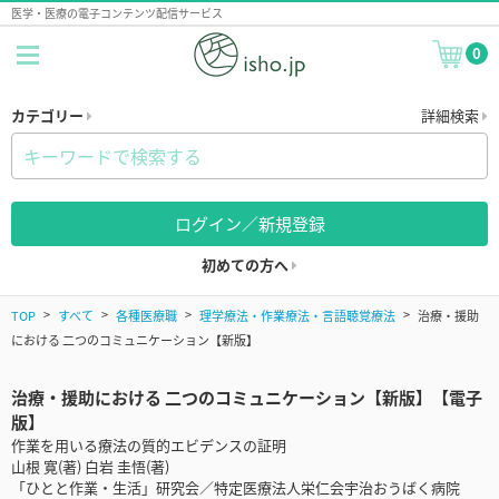
医学・医療の電子コンテンツ配信サービス
0
カテゴリー
詳細検索
ログイン／新規登録
初めての方へ
TOP
すべて
各種医療職
理学療法・作業療法・言語聴覚療法
治療・援助
における 二つのコミュニケーション【新版】
治療・援助における 二つのコミュニケーション【新版】【電子
版】
作業を用いる療法の質的エビデンスの証明
山根 寛(著) 白岩 圭悟(著)
「ひとと作業・生活」研究会／特定医療法人栄仁会宇治おうばく病院