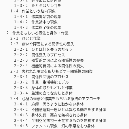
1・3・2 たとえばリンゴを
1・4 作業という脳内現象
1・4・1 作業開始前の現象
1・4・2 作業途中の現象
1・4・3 作業終了後の現象
2 作業をもちいる療法と身体・作業
2・1 ひとと作業
2・2 病いや障害による関係性の喪失
2・2・1 ひとは何を失うのだろう
2・2・2 関係喪失のプロセス
2・2・3 器質的要因による関係性の喪失
2・2・4 機能的要因による関係性の喪失
2・3 失われた現実を取りもどす―関係性の回復
2・3・1 関係性回復のプロセス
2・3・2 作業―生活機能モデル
2・3・3 身体の取りもどしと作業
2・3・4 生活の立てなおしと身体
2・4 心身の乖離と作業をもちいる療法のアプローチ
2・4・1 麻痺―思うように動かない身体
2・4・2 不随意運動―思いとは異なる動きをする身体
2・4・3 身体失認―実在を無視される身体
2・4・4 半側空間無視―実在するものを無視する身体
2・4・5 ファントム現象―幻の手足をもつ身体