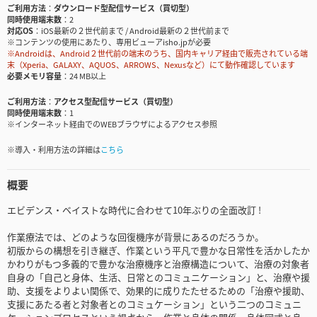
ご利用方法
ダウンロード型配信サービス（買切型）
同時使用端末数
2
対応OS
iOS最新の２世代前まで / Android最新の２世代前まで
※コンテンツの使用にあたり、専用ビューアisho.jpが必要
※Androidは、Android２世代前の端末のうち、国内キャリア経由で販売されている端
末（Xperia、GALAXY、AQUOS、ARROWS、Nexusなど）にて動作確認しています
必要メモリ容量
24 MB以上
ご利用方法
アクセス型配信サービス（買切型）
同時使用端末数
1
※インターネット経由でのWEBブラウザによるアクセス参照
※導入・利用方法の詳細は
こちら
概要
エビデンス・ベイストな時代に合わせて10年ぶりの全面改訂 !
作業療法では、どのような回復機序が背景にあるのだろうか。
初版からの構想を引き継ぎ、作業という平凡で豊かな日常性を活かしたか
かわりがもつ多義的で豊かな治療機序と治療構造について、治療の対象者
自身の「自己と身体、生活、日常とのコミュニケーション」と、治療や援
助、支援をよりよい関係で、効果的に成りたたせるための「治療や援助、
支援にあたる者と対象者とのコミュケーション」という二つのコミュニ