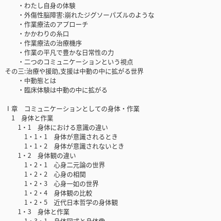
・わたし自身の体験
・外傷性脳障害:崩れたジグソーパズルのような
・作業療法のアプローチ
・かかわりの糸口
・作業療法の治療機序
・作業の平凡で豊かな日常性の力
・二つのコミュニケーションという視点
その三:治療や援助,支援は中動の中に拡がる世界
・中動態とは
・臨床体験は中動の中に拡がる
Ⅰ章 コミュニケーションとしての身体・作業
1 身体と作業
1・1 身体における意識の違い
1・1・1 身体が意識されるとき
1・1・2 身体が意識されないとき
1・2 身体観の違い
1・2・1 心身二元論の世界
1・2・2 心身の相関
1・2・3 心身一如の世界
1・2・4 身体観の比較
1・2・5 近代日本哲学の身体観
1・3 身体と作業
1・3・1 身体図式と身体像