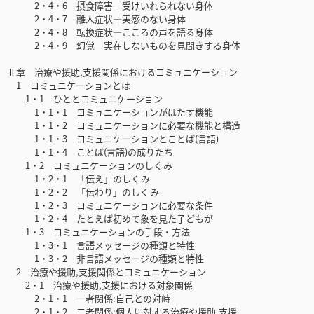
2・4・6 摂食障害―受けいれられない身体
2・4・7 離人症状―実感のない身体
2・4・8 転換症状―こころの声を語る身体
2・4・9 幻覚―実在しないものを見聞きする身体
Ⅱ章 治療や援助,支援関係におけるコミュニケーション
1 コミュニケーションとは
1・1 ひととコミュニケーション
1・1・1 コミュニケーションがはたす機能
1・1・2 コミュニケーションに必要な機能と構造
1・1・3 コミュニケーションとことば(言語)
1・1・4 ことば(言語)の成りたち
1・2 コミュニケーションのしくみ
1・2・1 「伝え」のしくみ
1・2・2 「伝わり」のしくみ
1・2・3 コミュニケーションに必要な条件
1・2・4 たとえば初めて象を見た子どもが
1・3 コミュニケーションの手段・方法
1・3・1 言語メッセージの種類と特性
1・3・2 非言語メッセージの種類と特性
2 治療や援助,支援関係とコミュニケーション
2・1 治療や援助,支援における対象関係
2・1・1 一者関係:自己との対峙
2・1・2 二者関係:個人に対する治療や援助,支援