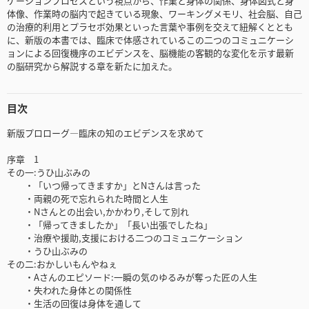
ケーションプロセスという視点から、作業と身体の関係、身体図式と身
体像、作業時の脳内で起きている現象、ワーキングメモリ、社会脳、自己
の治療的利用とプラセボ効果といった言葉や事例を交えて紐解くととも
に、新版の本書では、臨床で体感されているこの二つのコミュニケーシ
ョンによる回復機序のエビデンスを、脳機能の客観的な変化を示す最新
の脳研究から解説する章を新たに加えた。
目次
新版プロローグ―臨床の知のエビデンスを求めて
序章 1
その一:うひ山ぶみの
・「いつ帰ってきますか」とNさんは言った
・両親の死で忘れられた時間と人生
・Nさんとの出会い,かかわり,そして別れ
・「帰ってきましたか」「長い出張でしたね」
・治療や援助,支援における二つのコミュニケーション
・うひ山ぶみの
その二:おかしいもんやねぇ
・Aさんのエピソード:一瞬の気のゆるみが奪った匠の人生
・失われた身体との関係性
・生活の回復は身体を通して