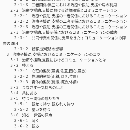
2・1・3 三者関係:集団における治療や援助,支援や場の利用
2・2 治療や援助,支援における対象関係とコミュニケーション
2・2・1 治療や援助,支援の一者関係におけるコミュニケーション
2・2・2 治療や援助,支援の二者関係におけるコミュニケーション
2・2・3 治療や援助,支援の三者関係におけるコミュニケーション
2・3 治療や援助,支援関係におけるコミュニケーションの障害
2・3・1 共同作業の関係に支障をきたすコミュニケーションの障
害の原因
2・3・2 転移,逆転移の影響
3 治療や援助,支援におけるコミュニケーションのコツ
3・1 治療や援助,支援におけるコミュニケーションとは
3・2 整える
3・2・1 心理的態勢(意識,注意,関心,意欲)
3・2・2 物理的態勢(距離,向き,位置)
3・2・3 身体的態勢(機能,構造,体調)
3・3 まなざす―気持ちの伝え
3・4 共にある
3・5 待つ―関係の成りたち
3・5・1 観せて待つ,観られて待つ
3・5・2 整いを待つ
3・6 知る―評価の原点
3・6・1 聴く
3・6・2 観る