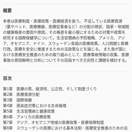
概要
本巻は医療制度・医療政策・医療経済を扱う。 不足している医療資源
（薬やベッド、医療機器、医療従事者など）の分配の現状、国家・地域間
の健康格差の要因や原因、その格差を最小限にするための対策や政策を
研究する国際保健学について。生活習慣病の予防戦略、アメリカ、アジ
ア、オセアニア、ドイツ、スウェーデン各国の医療政策。人口問題と医療
行政。医療を安全に推進するための法政策などを論じる。 また我が国に
おける医療安全推進のための取り組みとして、医療事故情報の収集、医療
事故の原因解明と分析についてその目指すべき方向性と課題を検討する。
目次
第1章 医療の質、経済性、公正性、そして制度づくり
第2章 医療資源分配
第3章 国際保健
第4章 感染症対策における生命倫理
第5章 生活習慣病と健康政策
第6章 アメリカの医療政策
第7章 アジア、オセアニア地域の医療政策・医療保障制度
第8章 スウェーデンの医療における基本法制―医療安全推進のための法