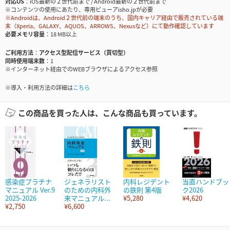
対応OS
iOS最新の２世代前まで / Android最新の２世代前まで
※コンテンツの使用にあたり、専用ビューアisho.jpが必要
※Androidは、Android２世代前の端末のうち、国内キャリア経由で販売されている端
末（Xperia、GALAXY、AQUOS、ARROWS、Nexusなど）にて動作確認しています
必要メモリ容量
18 MB以上
ご利用方法
アクセス型配信サービス（買切型）
同時使用端末数
1
※インターネット経由でのWEBブラウザによるアクセス参照
※導入・利用方法の詳細は
こちら
この商品を買った人は、こんな商品も買っています。
感染症プラチナ
ジェネラリスト
内科レジデント
当直ハンドブッ
マニュアル Ver.9
のための内科外
の鉄則 第4版
ク2026
2025-2026
来マニュアル...
¥5,280
¥4,620
¥2,750
¥6,600