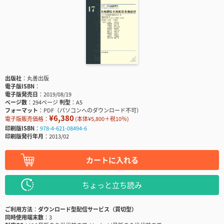
出版社
丸善出版
電子版ISBN
電子版発売日
2019/08/19
ページ数
294ページ
判型
A5
フォーマット
PDF（パソコンへのダウンロード不可）
¥6,380
電子版販売価格：
(本体¥5,800＋税10％)
印刷版ISBN
978-4-621-08494-6
印刷版発行年月
2013/02
カートに入れる
ちょっと立ち読み
ご利用方法
ダウンロード型配信サービス（買切型）
同時使用端末数
3