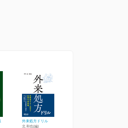
版
外来処方ドリル
北 和也(編)