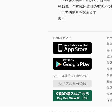
―「尊厳と倫理」へのアプローチ
第12章 卒後臨床教育の現状と今
―世界的動向を踏まえて
索引
isho.jpアプリ
カ
基
臨
臨
臨
臨
社
シリアル番号をお持ちの方
基
シリアル番号登録
臨
臨
保