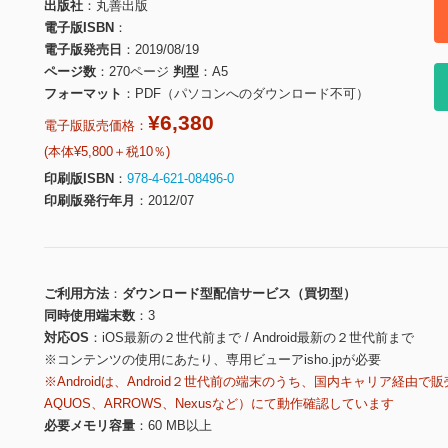
出版社
丸善出版
電子版ISBN
電子版発売日
2019/08/19
ページ数
270ページ
判型
A5
フォーマット
PDF（パソコンへのダウンロード不可）
¥6,380
電子版販売価格：
(本体¥5,800＋税10％)
印刷版ISBN
978-4-621-08496-0
印刷版発行年月
2012/07
ご利用方法
ダウンロード型配信サービス（買切型）
同時使用端末数
3
対応OS
iOS最新の２世代前まで / Android最新の２世代前まで
※コンテンツの使用にあたり、専用ビューアisho.jpが必要
※Androidは、Android２世代前の端末のうち、国内キャリア経由で販
AQUOS、ARROWS、Nexusなど）にて動作確認しています
必要メモリ容量
60 MB以上