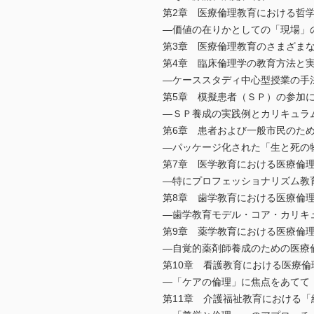
第2章 医療倫理教育における哲
―価値の在りかとしての「現場」
第3章 医療倫理教育のさまざま
第4章 臨床倫理学の教育方法と
―ケーススタディ中心型授業の手
第5章 模擬患者（ＳＰ）の参加
―ＳＰ養成の実践例とカリキュラ
第6章 患者および一般市民のた
―パッケージ化された「生と死の
第7章 医学教育における医療倫
―特にプロフェッショナリズム教
第8章 歯学教育における医療倫
―歯学教育モデル・コア・カリキ
第9章 薬学教育における医療倫
―自覚的薬剤師養成のための医療
第10章 看護教育における医療倫
―「ケアの倫理」に焦点をあてて
第11章 介護福祉教育における