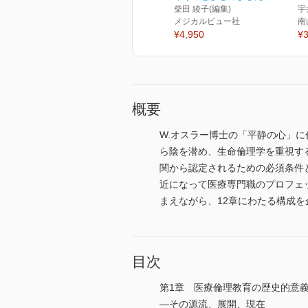
柴⽥ 綾⼦(編集)
宇
メジカルビュー社
南
¥4,950
¥3
概要
W.オスラー博士の「平静の心」に
ら陰を潜め、生命倫理学を重視す
関から認定されるための必須条件
近になって医療専門職のプロフェ
まえながら、12章にわたる構成を
目次
第1章 医療倫理教育の歴史的意
―その源流、展開、現在