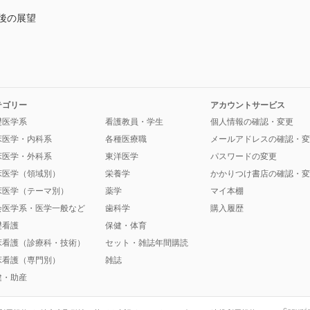
後の展望
テゴリー
アカウントサービス
礎医学系
看護教員・学生
個人情報の確認・変更
床医学・内科系
各種医療職
メールアドレスの確認・変
床医学・外科系
東洋医学
パスワードの変更
床医学（領域別）
栄養学
かかりつけ書店の確認・変
床医学（テーマ別）
薬学
マイ本棚
会医学系・医学一般など
歯科学
購入履歴
礎看護
保健・体育
床看護（診療科・技術）
セット・雑誌年間購読
床看護（専門別）
雑誌
健・助産