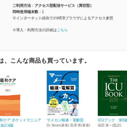
ご利用方法
アクセス型配信サービス（買切型）
同時使用端末数
1
※インターネット経由でのWEBブラウザによるアクセス参照
※導入・利用方法の詳細は
こちら
は、こんな商品も買っています。
和ケア ポケットマニュア
マメカン輸液・電解質
ICUブック 第5
 改訂4版
Dr. Bean(著者) 長澤 将(著者)
稲田 英一(監訳)