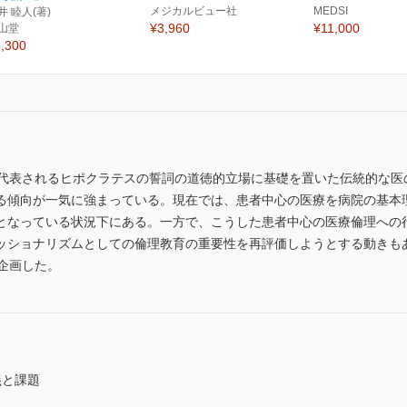
メジカルビュー社
MEDSI
井 睦人(著)
¥3,960
¥11,000
山堂
,300
代表されるヒポクラテスの誓詞の道徳的立場に基礎を置いた伝統的な医の
る傾向が一気に強まっている。現在では、患者中心の医療を病院の基本
となっている状況下にある。一方で、こうした患者中心の医療倫理への
ッショナリズムとしての倫理教育の重要性を再評価しようとする動きも
企画した。
義と課題