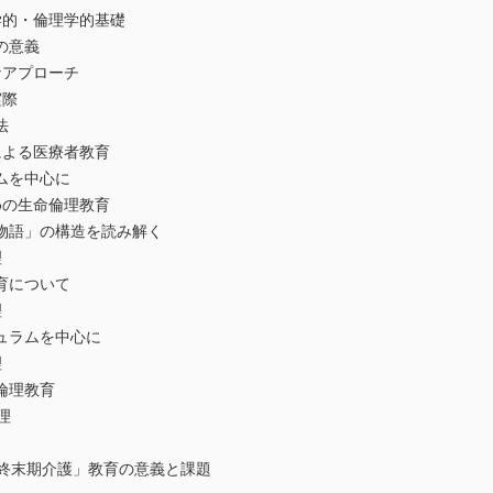
学的・倫理学的基礎
の意義
なアプローチ
実際
法
による医療者教育
ムを中心に
めの生命倫理教育
物語」の構造を読み解く
理
育について
理
ュラムを中心に
理
倫理教育
理
「終末期介護」教育の意義と課題