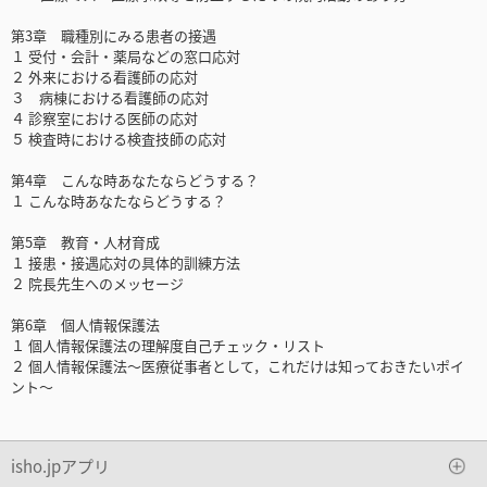
第3章 職種別にみる患者の接遇
１ 受付・会計・薬局などの窓口応対
２ 外来における看護師の応対
３ 病棟における看護師の応対
４ 診察室における医師の応対
５ 検査時における検査技師の応対
第4章 こんな時あなたならどうする？
１ こんな時あなたならどうする？
第5章 教育・人材育成
１ 接患・接遇応対の具体的訓練方法
２ 院長先生へのメッセージ
第6章 個人情報保護法
１ 個人情報保護法の理解度自己チェック・リスト
２ 個人情報保護法～医療従事者として，これだけは知っておきたいポイ
ント～
isho.jpアプリ