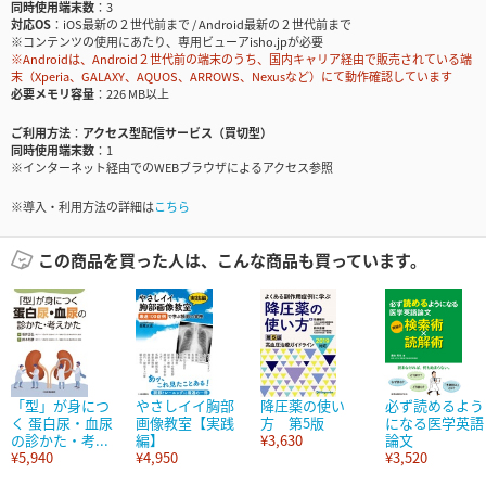
同時使用端末数
3
対応OS
iOS最新の２世代前まで / Android最新の２世代前まで
※コンテンツの使用にあたり、専用ビューアisho.jpが必要
※Androidは、Android２世代前の端末のうち、国内キャリア経由で販売されている端
末（Xperia、GALAXY、AQUOS、ARROWS、Nexusなど）にて動作確認しています
必要メモリ容量
226 MB以上
ご利用方法
アクセス型配信サービス（買切型）
同時使用端末数
1
※インターネット経由でのWEBブラウザによるアクセス参照
※導入・利用方法の詳細は
こちら
この商品を買った人は、こんな商品も買っています。
「型」が身につ
やさしイイ胸部
降圧薬の使い
必ず読めるよう
く 蛋白尿・血尿
画像教室【実践
方 第5版
になる医学英語
の診かた・考...
編】
¥3,630
論文
¥5,940
¥4,950
¥3,520