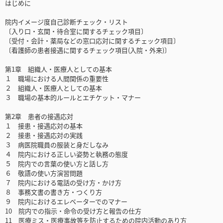
はじめに
院内イメージ度自己診断チェック・リスト
〔入り口・玄関・待合室に関するチェック項目〕
〔受付・会計・薬局などの窓口応対に関するチェック項目〕
〔看護師の患者接遇に関するチェック項目(入院・外来)〕
第1章 組織人・医療人としての基本
１ 職場における人間関係の重要性
２ 組織人・医療人としての基本
３ 職場の基本的ルールとエチケット・マナー
第2章 患者の接遇応対
１ 接患・接遇応対の基本
２ 接患・接遇応対の実践
３ 病医院職員の服装と身だしなみ
４ 院内における正しい姿勢と執務の態度
５ 院内での言葉の使い方と話し方
６ 敬語の使い方演習問題
７ 院内における電話の受け方・かけ方
８ 事務文書の書き方・つくり方
９ 院内におけるエレベーターでのマナー
10 院内での指示・命令の受け方と報告の仕方
11 医療ミス・医療事故等を防止するための院内活動のあり方