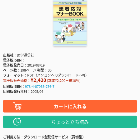
出版社
医学通信社
電子版ISBN
電子版発売日
2019/08/19
ページ数
198ページ
判型
B5
フォーマット
PDF（パソコンへのダウンロード不可）
¥2,420
電子版販売価格：
(本体¥2,200＋税10％)
印刷版ISBN
978-4-87058-276-7
印刷版発行年月
2005/04
カートに入れる
ちょっと立ち読み
ご利用方法
ダウンロード型配信サービス（買切型）