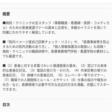
概要
■病院・クリニックの全スタッフ（事務職員・看護婦・医師・コメディカ
ル）のための患者接遇マナーの基本と応用を，多数のイラストを用いて
的確にわかりやすく解説しています。
■「院内イメージ度自己診断チェック・リスト」や，「医療事故等を防止
するための院内活動のあり方」，「個人情報保護法の取扱い」も収録！
病院・クリニックの職員研修や，医療事務専門学校・看護学校の教材とし
ても最適です。
■（1）患者に対する言葉づかいと接遇態度の基本，（2）窓口での具体
的な患者応対法，（3）電話の受け方・かけ方，（4）外来診察の場での
患者応対，（5）病棟での患者応対，（6）エレベーター等でのマナー，
（7）職場での人間関係とルール・エチケット（8）仕事の指示や報告の
仕方─など，医療現場で必要不可欠な全応対方法を満載。完璧にマスター
できます。
目次