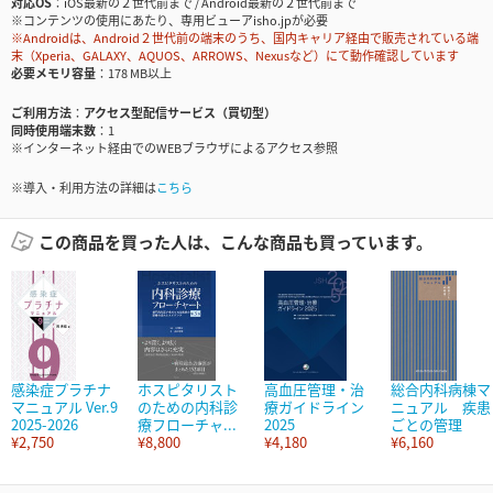
対応OS
iOS最新の２世代前まで / Android最新の２世代前まで
※コンテンツの使用にあたり、専用ビューアisho.jpが必要
※Androidは、Android２世代前の端末のうち、国内キャリア経由で販売されている端
末（Xperia、GALAXY、AQUOS、ARROWS、Nexusなど）にて動作確認しています
必要メモリ容量
178 MB以上
ご利用方法
アクセス型配信サービス（買切型）
同時使用端末数
1
※インターネット経由でのWEBブラウザによるアクセス参照
※導入・利用方法の詳細は
こちら
この商品を買った人は、こんな商品も買っています。
感染症プラチナ
ホスピタリスト
高血圧管理・治
総合内科病棟マ
マニュアル Ver.9
のための内科診
療ガイドライン
ニュアル 疾患
2025-2026
療フローチャ...
2025
ごとの管理
¥2,750
¥8,800
¥4,180
¥6,160