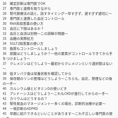
26 確定診断は専門医でOK
27 専門医と連携を取りながら
28 腎代替療法の話と，話すタイミング～早すぎず，遅すぎず適切に～
29 専門医と連携した血圧コントロール
30 RAA系阻害薬の使い方
31 血圧に下限はあるか？
32 血圧と血流は別物～この誤解が問題～
33 血糖の実際処方
34 SGLT2阻害薬の使い方
35 脂質もコントロールしましょう
36 尿酸はどうしましょうか？～他の要素がコントロールできてから手
をつけましょう～
37 クレメジンはどうしよう～最初からクレメジンという選択肢はない
～
38 低タンパク食は栄養状態を確認してから
39 保存期のリンの管理はどうしよう～こちらも，血圧，禁煙などの後
の一手～
40 カルシウム値とビタミンDの使いどき
41 アシドーシスはどうしよう～これもCKDが進行してからの一手～
42 カリウムはどうするの？
43 腎性貧血のマネージメント～多くの場合，診断的治療が必要～
44 一発診断のADPKD
45 早期に紹介できるといいことがあります～これぞ正しい専門医の使