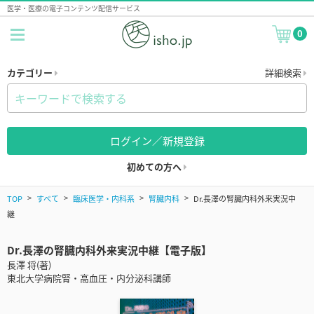
医学・医療の電子コンテンツ配信サービス
0
カテゴリー
詳細検索
ログイン／新規登録
初めての方へ
TOP
すべて
臨床医学・内科系
腎臓内科
Dr.長澤の腎臓内科外来実況中
継
Dr.長澤の腎臓内科外来実況中継【電子版】
長澤 将(著)
東北大学病院腎・高血圧・内分泌科講師