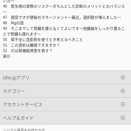
い方～
46 腎生検の実際のリスク～きちんとした診断のメリットとのバランス
～
47 唐突ですが便秘のマネージメント～最近，選択肢が増えました～
48 Mgの話
49 そこまでして腎臓を護らなくてよいです～他臓器をしっかり護るこ
とで腎臓も護れます～
50 腎不全に造影剤を使うとき考えるべきこと
51 この透析は離脱できますか？
52 爪は腎機能障害を表す？
索引
isho.jpアプリ
カテゴリー
アカウントサービス
ヘルプ＆ガイド
シリアル番号をお持ちの方