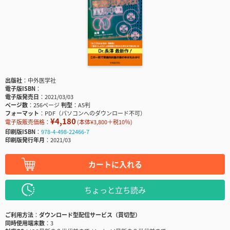
出版社
中外医学社
電子版ISBN
電子版発売日
2021/03/03
ページ数
256ページ
判型
A5判
フォーマット
PDF（パソコンへのダウンロード不可）
¥4,180
電子版販売価格：
(本体¥3,800＋税10％)
印刷版ISBN
978-4-498-22466-7
印刷版発行年月
2021/03
カートに入れる
ちょっと立ち読み
ご利用方法
ダウンロード型配信サービス（買切型）
同時使用端末数
3