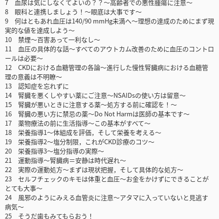
7 血尿は気にしなくてよいの？？～高齢者での悪性腫瘍に注意～
8 眼科と連携しましょう！～眼底は大事です～
9 何はともあれ血圧は140/90 mmHg未満へ～理想の達成のためにまず現
実的な値を達成しよう～
10 禁煙～百害あって一利なし～
11 血圧の具体的な話～すべてのアウトカム改善のために血圧のコントロ
ールは必要～
12 CKDにおける血糖管理の各論～進行した慢性腎臓病における血糖管
理の意義は不明瞭～
13 認知症を忘れずに
14 腎臓を悪くしやすい薬にご注意～NSAIDsの使い方は留意～
15 腎臓が悪いときに注意する薬～処方する前に確認を！～
16 腎臓の悪い方に禁忌の薬～Do Not Harmは医師の基本です～
17 薬物療法の前に生活指導～この基本がすべて～
18 栄養指導1～体組成を評価，そして栄養を考える～
19 栄養指導2～塩分制限，これがCKD診療のコツ～
20 栄養指導3～塩分指導の実際～
21 運動指導～腎臓病＝安静は時代遅れ～
22 実際の運動処方～まずは現状把握，そして具体的な処方～
23 セルフチェックのキモは体重と血圧～お金をかけずにできることが
とても大事～
24 風邪のようにみえる血管炎に注意～アタマに入っていないと見逃す
病気～
25 そうだ歯もみてもらおう！