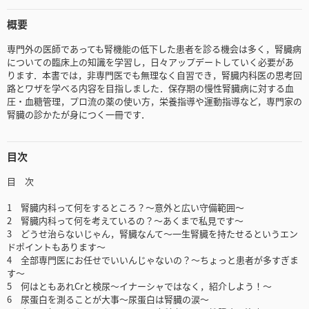
概要
専門外の医師であっても腎機能の低下した患者を診る機会は多く，腎臓病
についての臨床上の知識を学習し，日々アップデートしていく必要があ
ります．本書では，非専門医でも無理なく自習でき，腎臓内科医の思考回
路とワザを学べる内容を目指しました．保存期の慢性腎臓病に対する血
圧・血糖管理，プロ流の薬の使い方，栄養指導や運動指導など，専門家の
腎臓の診かたが身につく一冊です．
目次
目 次
1 腎臓内科って何をするところ？～意外と広い守備範囲～
2 腎臓内科って何を考えているの？～あくまで私見です～
3 どうせ治らないじゃん，腎臓なんて～一生腎臓を持たせるというエン
ドポイントもあります～
4 全部専門医にお任せでいいんじゃないの？～ちょっと患者が多すぎま
す～
5 何はともあれCrと検尿～イナーシャではなく，紹介しよう！～
6 尿蛋白を測ることが大事～尿蛋白は腎臓の涙～