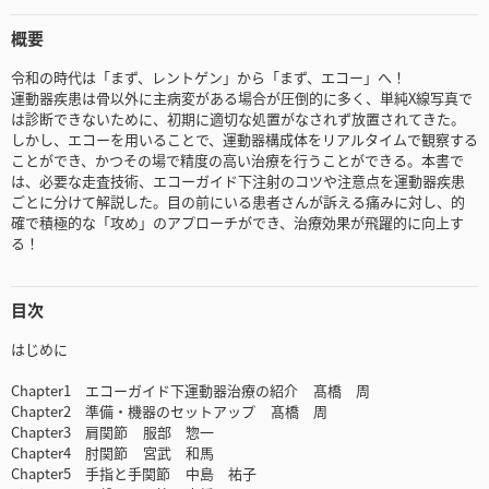
概要
令和の時代は「まず、レントゲン」から「まず、エコー」へ！
運動器疾患は骨以外に主病変がある場合が圧倒的に多く、単純X線写真で
は診断できないために、初期に適切な処置がなされず放置されてきた。
しかし、エコーを用いることで、運動器構成体をリアルタイムで観察する
ことができ、かつその場で精度の高い治療を行うことができる。本書で
は、必要な走査技術、エコーガイド下注射のコツや注意点を運動器疾患
ごとに分けて解説した。目の前にいる患者さんが訴える痛みに対し、的
確で積極的な「攻め」のアプローチができ、治療効果が飛躍的に向上す
る！
目次
はじめに
Chapter1 エコーガイド下運動器治療の紹介 髙橋 周
Chapter2 準備・機器のセットアップ 髙橋 周
Chapter3 肩関節 服部 惣一
Chapter4 肘関節 宮武 和馬
Chapter5 手指と手関節 中島 祐子