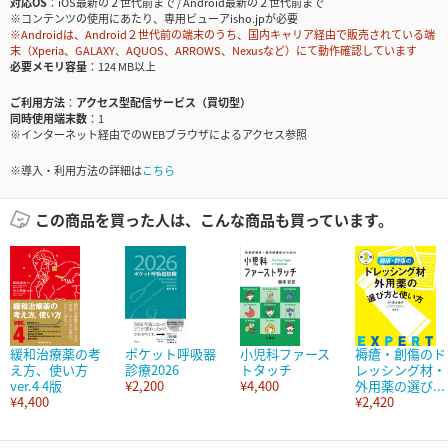
対応OS
iOS最新の２世代前まで / Android最新の２世代前まで
※コンテンツの使用にあたり、専用ビューアisho.jpが必要
※Androidは、Android２世代前の端末のうち、国内キャリア経由で販売されている端
末（Xperia、GALAXY、AQUOS、ARROWS、Nexusなど）にて動作確認しています
必要メモリ容量
124 MB以上
ご利用方法
アクセス型配信サービス（買切型）
同時使用端末数
1
※インターネット経由でのWEBブラウザによるアクセス参照
※導入・利用方法の詳細は
こちら
この商品を買った人は、こんな商品も買っています。
緩和治療薬の考
ポケット呼吸器
小児科ファース
褥瘡・創傷のド
え方、使い方
診療2026
トタッチ
レッシング材・
ver.4 4版
¥2,200
¥4,400
外用薬の選び...
¥4,400
¥2,420