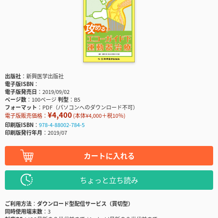
出版社
新興医学出版社
電子版ISBN
電子版発売日
2019/09/02
ページ数
100ページ
判型
B5
フォーマット
PDF（パソコンへのダウンロード不可）
¥4,400
電子版販売価格：
(本体¥4,000＋税10％)
印刷版ISBN
978-4-88002-784-5
印刷版発行年月
2019/07
カートに入れる
ちょっと立ち読み
ご利用方法
ダウンロード型配信サービス（買切型）
同時使用端末数
3