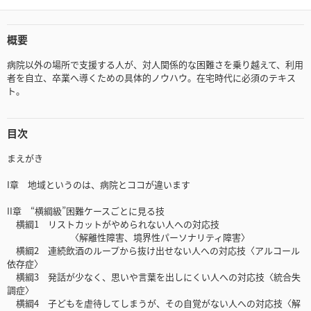
概要
病院以外の場所で支援する人が、対人関係的な困難さを乗り越えて、利用
者を自立、卒業へ導くための具体的ノウハウ。在宅時代に必須のテキス
ト。
目次
まえがき
I章 地域というのは、病院とココが違います
II章 “横綱級”困難ケースごとに見る技
横綱1 リストカットがやめられない人への対応技
〈解離性障害、境界性パーソナリティ障害〉
横綱2 連続飲酒のループから抜け出せない人への対応技〈アルコール
依存症〉
横綱3 発話が少なく、思いや言葉を出しにくい人への対応技〈統合失
調症〉
横綱4 子どもを虐待してしまうが、その自覚がない人への対応技〈解