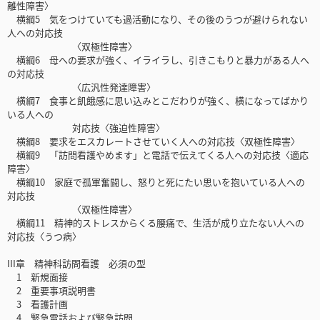
離性障害〉
横綱5 気をつけていても過活動になり、その後のうつが避けられない
人への対応技
〈双極性障害〉
横綱6 母への要求が強く、イライラし、引きこもりと暴力がある人へ
の対応技
〈広汎性発達障害〉
横綱7 食事と飢餓感に思い込みとこだわりが強く、横になってばかり
いる人への
対応技〈強迫性障害〉
横綱8 要求をエスカレートさせていく人への対応技〈双極性障害〉
横綱9 「訪問看護やめます」と電話で伝えてくる人への対応技〈適応
障害〉
横綱10 家庭で孤軍奮闘し、怒りと死にたい思いを抱いている人への
対応技
〈双極性障害〉
横綱11 精神的ストレスからくる腰痛で、生活が成り立たない人への
対応技〈うつ病〉
III章 精神科訪問看護 必須の型
1 新規面接
2 重要事項説明書
3 看護計画
4 緊急電話および緊急訪問