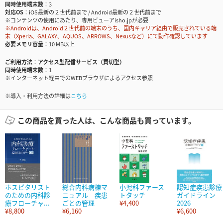
同時使用端末数
3
対応OS
iOS最新の２世代前まで / Android最新の２世代前まで
※コンテンツの使用にあたり、専用ビューアisho.jpが必要
※Androidは、Android２世代前の端末のうち、国内キャリア経由で販売されている端
末（Xperia、GALAXY、AQUOS、ARROWS、Nexusなど）にて動作確認しています
必要メモリ容量
10 MB以上
ご利用方法
アクセス型配信サービス（買切型）
同時使用端末数
1
※インターネット経由でのWEBブラウザによるアクセス参照
※導入・利用方法の詳細は
こちら
この商品を買った人は、こんな商品も買っています。
ホスピタリスト
総合内科病棟マ
小児科ファース
認知症疾患診療
のための内科診
ニュアル 疾患
トタッチ
ガイドライン
療フローチャ...
ごとの管理
¥4,400
2026
¥8,800
¥6,160
¥6,600