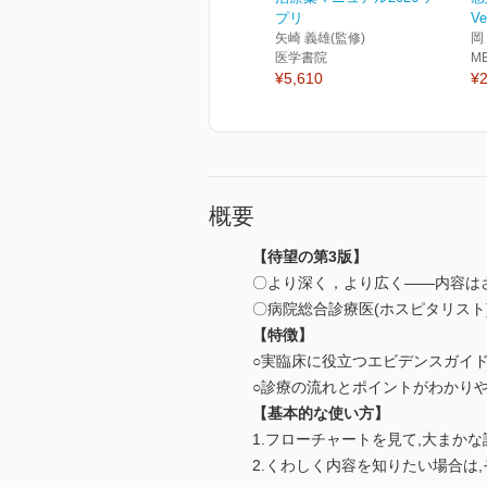
プリ
Ve
矢崎 義雄(監修)
岡
医学書院
M
¥5,610
¥2
概要
【待望の第3版】
〇より深く，より広く――内容はさ
〇病院総合診療医(ホスピタリスト)が
【特徴】
○実臨床に役立つエビデンスガイ
○診療の流れとポイントがわかり
【基本的な使い方】
1.フローチャートを見て,大まか
2.くわしく内容を知りたい場合は