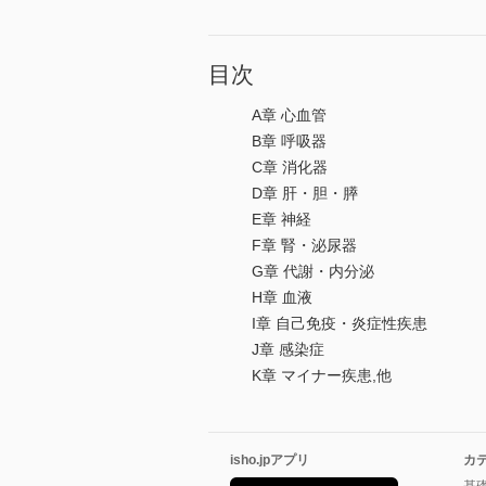
目次
A章 心血管
B章 呼吸器
C章 消化器
D章 肝・胆・膵
E章 神経
F章 腎・泌尿器
G章 代謝・内分泌
H章 血液
I章 自己免疫・炎症性疾患
J章 感染症
K章 マイナー疾患,他
isho.jpアプリ
カ