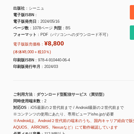
出版社
シーニュ
電子版ISBN
電子版発売日
2024/05/16
ページ数
1078ページ
判型
B5
フォーマット
PDF（パソコンへのダウンロード不可）
¥8,800
電子版販売価格：
(本体¥8,000＋税10％)
印刷版ISBN
978-4-910440-06-4
印刷版発行年月
2024/03
ご利用方法
ダウンロード型配信サービス（買切型）
同時使用端末数
2
対応OS
iOS最新の２世代前まで / Android最新の２世代前まで
※コンテンツの使用にあたり、専用ビューアisho.jpが必要
※Androidは、Android２世代前の端末のうち、国内キャリア経由で販
AQUOS、ARROWS、Nexusなど）にて動作確認しています
必要メモリ容量
112 MB以上