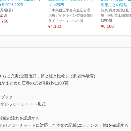
r.9 2025-2026
イン2025
疾患ごとの管理
 秀昭(著)
日本高血圧学会高血圧管理・
筒泉 貴彦(編集) 山
EDSI
治療ガイドライン委員会(編)
集) 小坂 鎮太郎(編
,750
ライフサイエンス出版
MEDSI
¥4,180
¥6,160
らに充実(全面改訂．第２版と比較して約20%増頁)
まとめた圧巻の152項目(約1100頁)
ドブック
やすいフローチャート形式
な診療の流れを認識する
,そのフローチャートに対応した本文の記載(エビデンス・他)を確認する