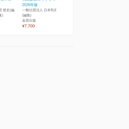
2026年版
田 悠史(編
一般社団法人 日本乳癌学会
集)
(編集)
金原出版
¥7,700