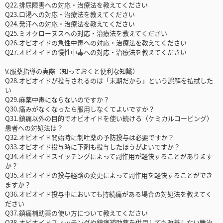
Q22.排尿障害への対応・治療法を教えてください
Q23.口渇への対応・治療法を教えてください
Q24.発汗への対応・治療法を教えてください
Q25.ミオクローヌスへの対応・治療法を教えてください
Q26.オピオイドの急性中毒への対応・治療法を教えてください
Q27.オピオイドの慢性中毒への対応・治療法を教えてください
V.服薬指導の実際（知っておくと便利な知識）
Q28.オピオイドが投与されるのは「末期だから」という誤解を払拭した
い
Q29.麻薬中毒にならないのですか？
Q30.痛みがなくなったら服用しなくてよいですか？
Q31.鎮痛以外の目的でオピオイドを使い続ける（ケミカルコーピング）
患者への対処法は？
Q32.オピオイド開始時に制吐薬の予防投与は必要ですか？
Q33.オピオイド投与時に下剤も投与したほうがよいですか？
Q34.オピオイドスイッチングによって副作用が軽快することがあります
か？
Q35.オピオイドの投与経路の変更によって副作用を軽快することができ
ますか？
Q36.オピオイド投与中においても持続痛がある場合の対処法を教えてく
ださい
Q37.鎮痛補助薬の使い方について教えてください
Q38.オピオイドスィッチングや鎮痛補助薬を併用しても改善しない難治