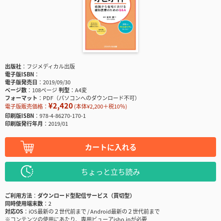
出版社
フジメディカル出版
電子版ISBN
電子版発売日
2019/09/30
ページ数
108ページ
判型
A4変
フォーマット
PDF（パソコンへのダウンロード不可）
¥2,420
電子版販売価格：
(本体¥2,200＋税10％)
印刷版ISBN
978-4-86270-170-1
印刷版発行年月
2019/01
カートに入れる
ちょっと立ち読み
ご利用方法
ダウンロード型配信サービス（買切型）
同時使用端末数
2
対応OS
iOS最新の２世代前まで / Android最新の２世代前まで
※コンテンツの使用にあたり、専用ビューアisho.jpが必要