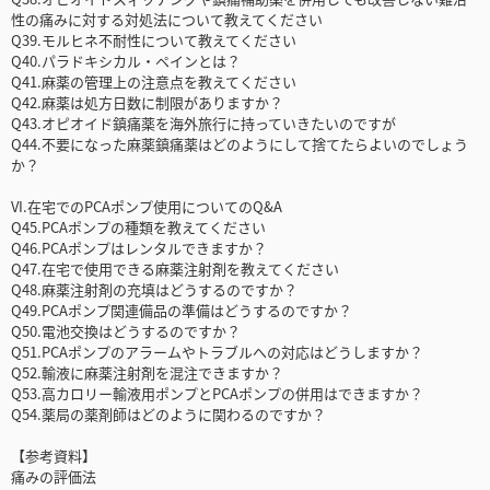
性の痛みに対する対処法について教えてください
Q39.モルヒネ不耐性について教えてください
Q40.パラドキシカル・ペインとは？
Q41.麻薬の管理上の注意点を教えてください
Q42.麻薬は処方日数に制限がありますか？
Q43.オピオイド鎮痛薬を海外旅行に持っていきたいのですが
Q44.不要になった麻薬鎮痛薬はどのようにして捨てたらよいのでしょう
か？
VI.在宅でのPCAポンプ使用についてのQ&A
Q45.PCAポンプの種類を教えてください
Q46.PCAポンプはレンタルできますか？
Q47.在宅で使用できる麻薬注射剤を教えてください
Q48.麻薬注射剤の充填はどうするのですか？
Q49.PCAポンプ関連備品の準備はどうするのですか？
Q50.電池交換はどうするのですか？
Q51.PCAポンプのアラームやトラブルへの対応はどうしますか？
Q52.輸液に麻薬注射剤を混注できますか？
Q53.高カロリー輸液用ポンプとPCAポンプの併用はできますか？
Q54.薬局の薬剤師はどのように関わるのですか？
【参考資料】
痛みの評価法