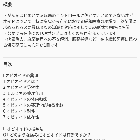
概要
・がんをはじめとする疼痛のコントロールに欠かすことのできないオピ
オイドについて、特に病院から在宅における緩和医療の現場で、薬剤師に
求められる必要最低限度の知識と対応に関してQ&A形式で明解に解説
・なかでも在宅でのPCAポンプには多くの項目を充てています
・疼痛除去、麻薬使用への不安解消、服薬指導など、在宅緩和医療に携わ
る保険薬局にも心強い1冊です
目次
I.オピオイドの薬理
1.オピオイドとは？
2.オピオイド受容体
3.モルヒネの薬理作用
4.オピオイドの体内動態
5.オピオイドの薬理学的特徴比較
6.オピオイド耐性
7.オピオイド依存性
II.オピオイドの投与法
Q1.どのような痛みにオピオイドは有効ですか？