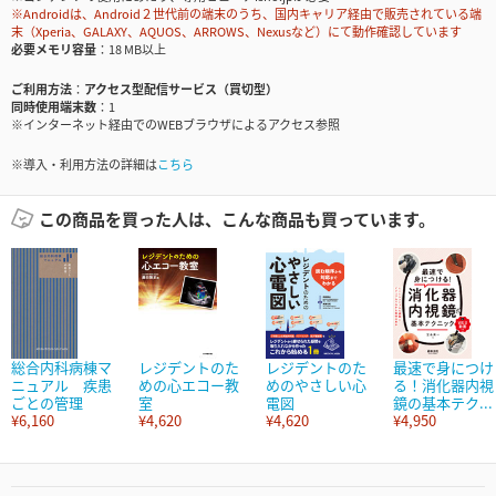
※Androidは、Android２世代前の端末のうち、国内キャリア経由で販売されている端
末（Xperia、GALAXY、AQUOS、ARROWS、Nexusなど）にて動作確認しています
必要メモリ容量
18 MB以上
ご利用方法
アクセス型配信サービス（買切型）
同時使用端末数
1
※インターネット経由でのWEBブラウザによるアクセス参照
※導入・利用方法の詳細は
こちら
この商品を買った人は、こんな商品も買っています。
総合内科病棟マ
レジデントのた
レジデントのた
最速で身につけ
ニュアル 疾患
めの心エコー教
めのやさしい心
る！消化器内視
ごとの管理
室
電図
鏡の基本テク...
¥6,160
¥4,620
¥4,620
¥4,950