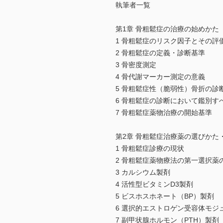
執筆者一覧
第1章 骨粗鬆症の治療の始めかた
1 骨粗鬆症のリスク因子とその評
2 骨粗鬆症の定義・診断基準
3 骨密度測定
4 骨代謝マーカー測定の意義
5 骨粗鬆症性（脆弱性）骨折の診
6 骨粗鬆症の診断において鑑別す
7 骨粗鬆症薬物治療の開始基準
第2章 骨粗鬆症治療薬の選びかた
1 骨粗鬆症診療の現状
2 骨粗鬆症薬物療法の第一選択薬
3 カルシウム製剤
4 活性型ビタミンD3製剤
5 ビスホスホネート（BP）製剤
6 選択的エストロゲン受容体モジ
7 副甲状腺ホルモン（PTH）製剤