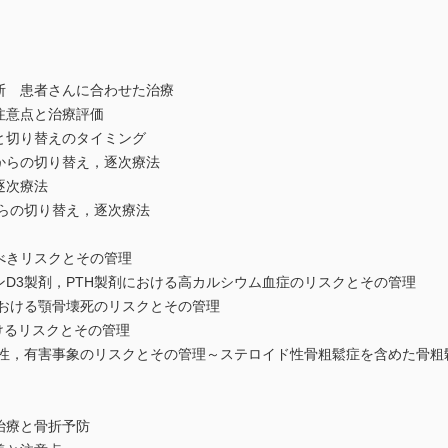
断 患者さんに合わせた治療
注意点と治療評価
と切り替えのタイミング
剤からの切り替え，逐次療法
逐次療法
からの切り替え，逐次療法
べきリスクとその管理
ンD3製剤，PTH製剤における高カルシウム血症のリスクとその管理
における顎骨壊死のリスクとその管理
おけるリスクとその管理
有効性，有害事象のリスクとその管理～ステロイド性骨粗鬆症を含めた骨
治療と骨折予防