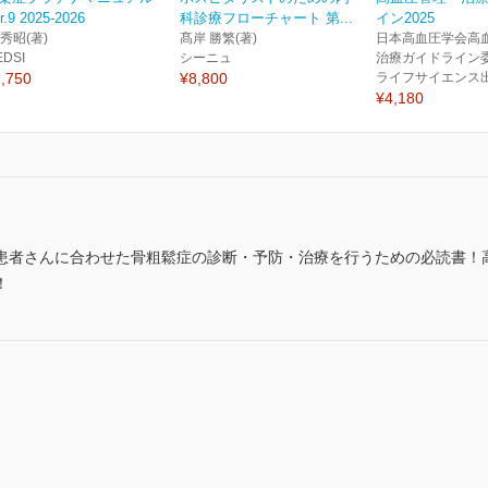
r.9 2025-2026
科診療フローチャート 第...
イン2025
 秀昭(著)
髙岸 勝繁(著)
日本高血圧学会高
EDSI
シーニュ
治療ガイドライン委
,750
¥8,800
ライフサイエンス
¥4,180
患者さんに合わせた骨粗鬆症の診断・予防・治療を行うための必読書！
！