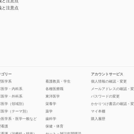
義と注意点
義と注意点
テゴリー
アカウントサービス
礎医学系
看護教員・学生
個人情報の確認・変更
床医学・内科系
各種医療職
メールアドレスの確認・変
床医学・外科系
東洋医学
パスワードの変更
床医学（領域別）
栄養学
かかりつけ書店の確認・変
床医学（テーマ別）
薬学
マイ本棚
会医学系・医学一般など
歯科学
購入履歴
礎看護
保健・体育
床看護（診療科・技術）
セット・雑誌年間購読