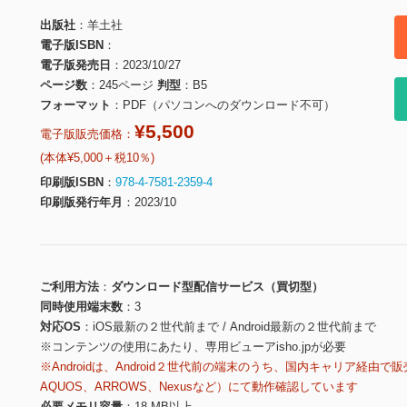
出版社
羊土社
電子版ISBN
電子版発売日
2023/10/27
ページ数
245ページ
判型
B5
フォーマット
PDF（パソコンへのダウンロード不可）
¥5,500
電子版販売価格：
(本体¥5,000＋税10％)
印刷版ISBN
978-4-7581-2359-4
印刷版発行年月
2023/10
ご利用方法
ダウンロード型配信サービス（買切型）
同時使用端末数
3
対応OS
iOS最新の２世代前まで / Android最新の２世代前まで
※コンテンツの使用にあたり、専用ビューアisho.jpが必要
※Androidは、Android２世代前の端末のうち、国内キャリア経由で販
AQUOS、ARROWS、Nexusなど）にて動作確認しています
必要メモリ容量
18 MB以上