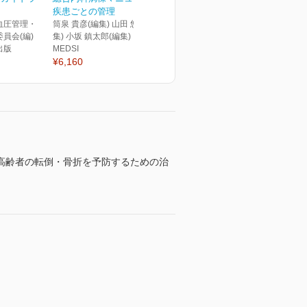
疾患ごとの管理
血圧管理・
筒泉 貴彦(編集) 山田 悠史(編
員会(編)
集) 小坂 鎮太郎(編集)
出版
MEDSI
¥6,160
高齢者の転倒・骨折を予防するための治