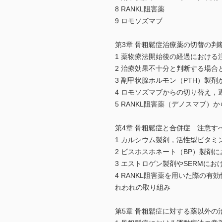
8 RANKL阻害薬
9 ロモソズマブ
第3章 骨粗鬆症治療薬の切替の判
1 薬物療法開始後の経過における
2 治療効果不十分と判断する場合
3 副甲状腺ホルモン（PTH）製
4 ロモソズマブからの切り替え，
5 RANKL阻害薬（デノスマブ）
第4章 骨粗鬆症と合併症 注意す
1 カルシウム製剤，活性型ビタミ
2 ビスホスホネート（BP）製剤
3 エストロゲン製剤やSERMに
4 RANKL阻害薬を用いた際の
れわれの取り組み
第5章 骨粗鬆症に対する薬以外の