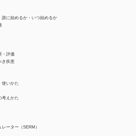
 誰に始めるか・いつ始めるか
価
断・評価
べき疾患
・使いかた
の考えかた
ュレーター（SERM）