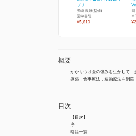
プリ
Ve
矢崎 義雄(監修)
岡
医学書院
M
¥5,610
¥2
概要
かかりつけ医の強みを生かして，
療薬，食事療法，運動療法を網羅
目次
【目次】
序
略語一覧