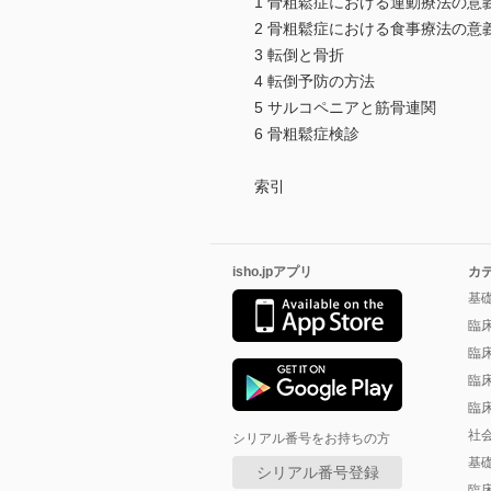
1 骨粗鬆症における運動療法の意
2 骨粗鬆症における食事療法の意
3 転倒と骨折
4 転倒予防の方法
5 サルコペニアと筋骨連関
6 骨粗鬆症検診
索引
isho.jpアプリ
カ
基
臨
臨
臨
臨
社
シリアル番号をお持ちの方
基
シリアル番号登録
臨