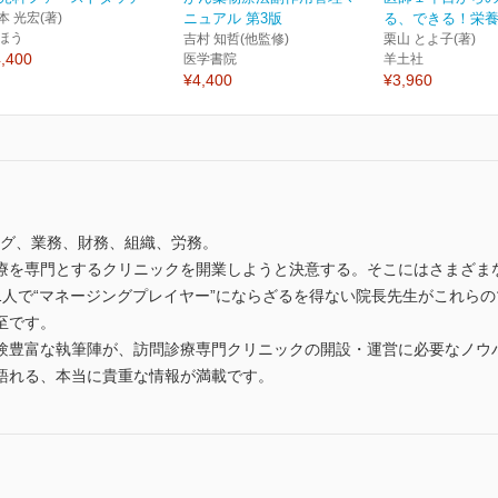
本 光宏(著)
ニュアル 第3版
る、できる！栄
ほう
吉村 知哲(他監修)
栗山 とよ子(著)
,400
医学書院
羊土社
¥4,400
¥3,960
ング、業務、財務、組織、労務。
療を専門とするクリニックを開業しようと決意する。そこにはさまざまな
1人で“マネージングプレイヤー”にならざるを得ない院長先生がこれら
至です。
験豊富な執筆陣が、訪問診療専門クリニックの開設・運営に必要なノウ
語れる、本当に貴重な情報が満載です。