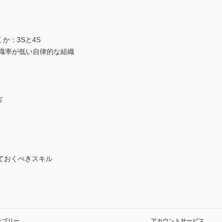
か：3Sと4S
離職率が低い自律的な組織
方
ておくべきスキル
テゴリー
アカウントサービス