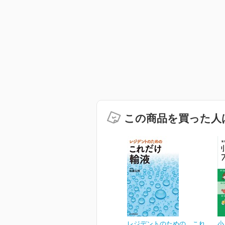
この商品を買った人
レジデントのための これ
小