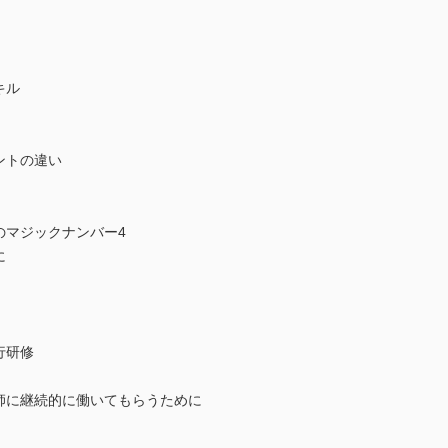
キル
ントの違い
マジックナンバー4
に
行研修
師に継続的に働いてもらうために