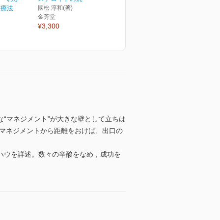
養療法
國松 淳和(著)
金芳堂
¥3,300
“マネジメント”が大きな壁として立ちは
のマネジメントから距離をおけば、出口の
ハウを詳述。数々の辛酸をなめ，成功を