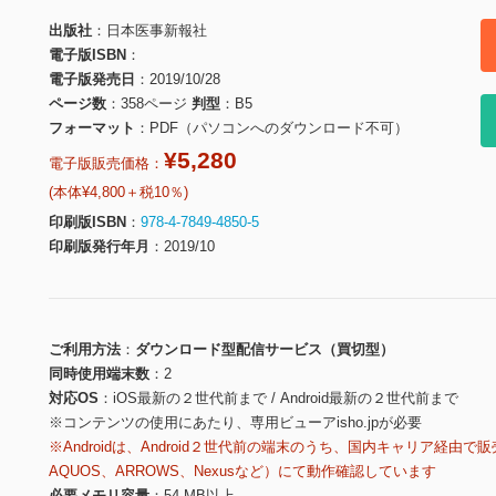
出版社
日本医事新報社
電子版ISBN
電子版発売日
2019/10/28
ページ数
358ページ
判型
B5
フォーマット
PDF（パソコンへのダウンロード不可）
¥5,280
電子版販売価格：
(本体¥4,800＋税10％)
印刷版ISBN
978-4-7849-4850-5
印刷版発行年月
2019/10
ご利用方法
ダウンロード型配信サービス（買切型）
同時使用端末数
2
対応OS
iOS最新の２世代前まで / Android最新の２世代前まで
※コンテンツの使用にあたり、専用ビューアisho.jpが必要
※Androidは、Android２世代前の端末のうち、国内キャリア経由で販
AQUOS、ARROWS、Nexusなど）にて動作確認しています
必要メモリ容量
54 MB以上