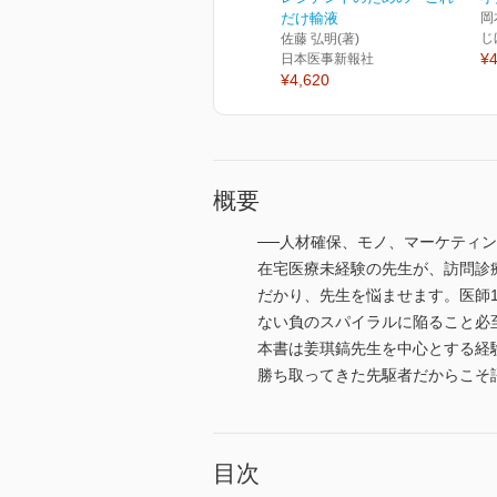
だけ輸液
岡
じ
佐藤 弘明(著)
¥4
日本医事新報社
¥4,620
概要
──人材確保、モノ、マーケティ
在宅医療未経験の先生が、訪問診
だかり、先生を悩ませます。医師
ない負のスパイラルに陥ること必
本書は姜琪鎬先生を中心とする経
勝ち取ってきた先駆者だからこそ
目次