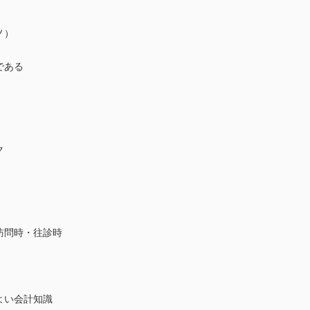
ノ）
である
ク
訪問時・往診時
よい会計知識