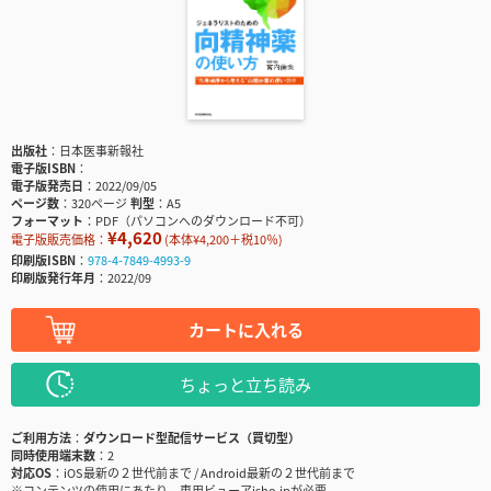
出版社
日本医事新報社
電子版ISBN
電子版発売日
2022/09/05
ページ数
320ページ
判型
A5
フォーマット
PDF（パソコンへのダウンロード不可）
¥4,620
電子版販売価格：
(本体¥4,200＋税10％)
印刷版ISBN
978-4-7849-4993-9
印刷版発行年月
2022/09
カートに入れる
ちょっと立ち読み
ご利用方法
ダウンロード型配信サービス（買切型）
同時使用端末数
2
対応OS
iOS最新の２世代前まで / Android最新の２世代前まで
※コンテンツの使用にあたり、専用ビューアisho.jpが必要