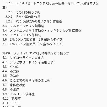
3.2.5︱S-RIM（セロトニン再取り込み阻害・セロトニン受容体調節
薬）
3.2.6︱その他の抗うつ薬
3.2.7︱抗うつ薬の副作用
3.2.8︱抗うつ薬以外のモノアミン作動薬
3.3︱ノルアドレナリン調節薬
3.4︱メラトニン受容体作動薬・オレキシン受容体拮抗薬
3.5︱アセチルコリン作動薬
3.6︱E/Iバランス調節薬（Eを弱めるタイプ）
3.7︱E/Iバランス調節薬（Iを強めるタイプ）
第4章 プライマリケアで向精神薬をどう使うか
4.1︱サイコセラピーの考え方
4.2︱プラセボリードインを活用せよ！
4.3︱うつ病
4.4︱不安症
4.5︱強迫症
4.6︱ここまでの薬剤治療のまとめ
4.7︱身体症状症
4.8︱不眠症
4.9︱アルコール依存症
4.10︱認知症
4.11︱BPSD