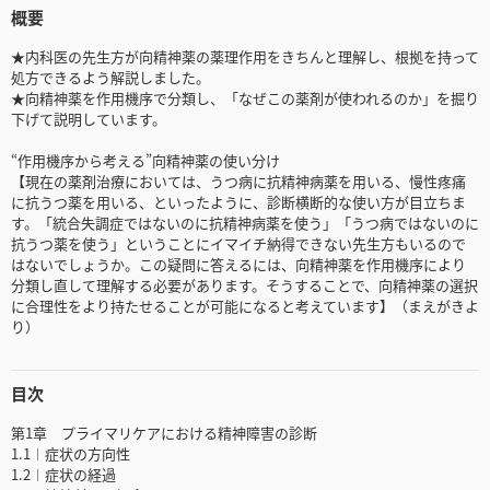
概要
★内科医の先生方が向精神薬の薬理作用をきちんと理解し、根拠を持って
処方できるよう解説しました。
★向精神薬を作用機序で分類し、「なぜこの薬剤が使われるのか」を掘り
下げて説明しています。
“作用機序から考える”向精神薬の使い分け
【現在の薬剤治療においては、うつ病に抗精神病薬を用いる、慢性疼痛
に抗うつ薬を用いる、といったように、診断横断的な使い方が目立ちま
す。「統合失調症ではないのに抗精神病薬を使う」「うつ病ではないのに
抗うつ薬を使う」ということにイマイチ納得できない先生方もいるので
はないでしょうか。この疑問に答えるには、向精神薬を作用機序により
分類し直して理解する必要があります。そうすることで、向精神薬の選択
に合理性をより持たせることが可能になると考えています】（まえがきよ
り）
目次
第1章 プライマリケアにおける精神障害の診断
1.1︱症状の方向性
1.2︱症状の経過