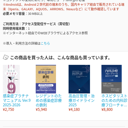
※Androidは、Android２世代前の端末のうち、国内キャリア経由で販売されている端
末（Xperia、GALAXY、AQUOS、ARROWS、Nexusなど）にて動作確認しています
必要メモリ容量
30 MB以上
ご利用方法
アクセス型配信サービス（買切型）
同時使用端末数
1
※インターネット経由でのWEBブラウザによるアクセス参照
※導入・利用方法の詳細は
こちら
この商品を買った人は、こんな商品も買っています。
感染症プラチナ
レジデントのた
高血圧管理・治
ホスピタリスト
マニュアル Ver.9
めの感染症診療
療ガイドライン
のための内科診
2025-2026
の鉄則
2025
療フローチャ...
¥2,750
¥5,940
¥4,180
¥8,800