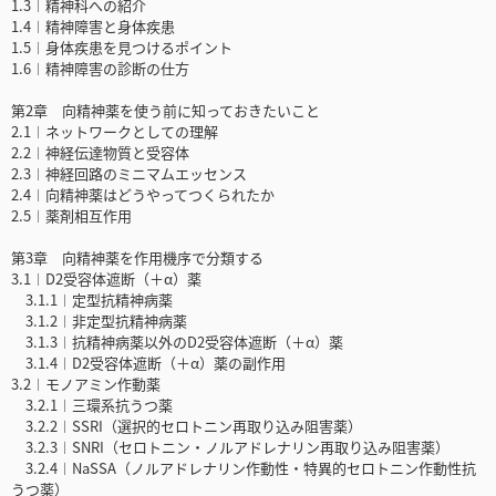
1.3︱精神科への紹介
1.4︱精神障害と身体疾患
1.5︱身体疾患を見つけるポイント
1.6︱精神障害の診断の仕方
第2章 向精神薬を使う前に知っておきたいこと
2.1︱ネットワークとしての理解
2.2︱神経伝達物質と受容体
2.3︱神経回路のミニマムエッセンス
2.4︱向精神薬はどうやってつくられたか
2.5︱薬剤相互作用
第3章 向精神薬を作用機序で分類する
3.1︱D2受容体遮断（＋α）薬
3.1.1︱定型抗精神病薬
3.1.2︱非定型抗精神病薬
3.1.3︱抗精神病薬以外のD2受容体遮断（＋α）薬
3.1.4︱D2受容体遮断（＋α）薬の副作用
3.2︱モノアミン作動薬
3.2.1︱三環系抗うつ薬
3.2.2︱SSRI（選択的セロトニン再取り込み阻害薬）
3.2.3︱SNRI（セロトニン・ノルアドレナリン再取り込み阻害薬）
3.2.4︱NaSSA（ノルアドレナリン作動性・特異的セロトニン作動性抗
うつ薬）