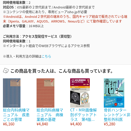
同時使用端末数
2
対応OS
iOS最新の２世代前まで / Android最新の２世代前まで
※コンテンツの使用にあたり、専用ビューアisho.jpが必要
※Androidは、Android２世代前の端末のうち、国内キャリア経由で販売されている端
末（Xperia、GALAXY、AQUOS、ARROWS、Nexusなど）にて動作確認しています
必要メモリ容量
16 MB以上
ご利用方法
アクセス型配信サービス（買切型）
同時使用端末数
1
※インターネット経由でのWEBブラウザによるアクセス参照
※導入・利用方法の詳細は
こちら
この商品を買った人は、こんな商品も買っています。
総合内科病棟マ
総合内科病棟マ
CT・MRI画像解
骨折ハンター
ニュアル 疾患
ニュアル 病棟
剖ポケットアト
レントゲン×非
ごとの管理
業務の基礎
ラス 第4版...
整形外科医
¥6,160
¥4,840
¥4,400
¥5,280