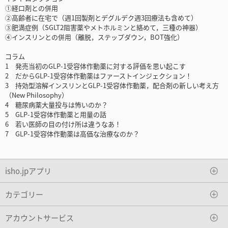
①経口剤との併用
②高齢者に在宅で（週1回製剤とデグルデク週3回療法も含めて）
③肥満症例（SGLT2阻害薬やメトホルミンと絡めて，三種の神器）
④インスリンとの併用（離脱，ステップダウン，BOT強化）
コラム
1 発売当初のGLP-1受容体作動薬に対する評価を思い起こす
2 だからGLP-1受容体作動薬はファーストインジェクション！
3 持効型溶解インスリンとGLP-1受容体作動薬，配合剤の新しい考え方
（New Philosophy）
4 糖尿病薬大量投与は怖いのか？
5 GLP-1受容体作動薬と用量の話
6 若い医師の目の付け所は違うなあ！
7 GLP-1受容体作動薬は高価な治療なのか？
isho.jpアプリ
カテゴリー
アカウントサービス