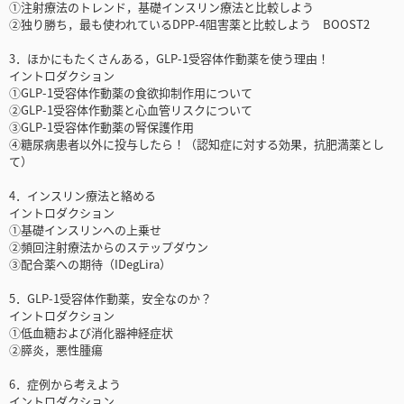
①注射療法のトレンド，基礎インスリン療法と比較しよう
②独り勝ち，最も使われているDPP-4阻害薬と比較しよう BOOST2
3．ほかにもたくさんある，GLP-1受容体作動薬を使う理由！
イントロダクション
①GLP-1受容体作動薬の食欲抑制作用について
②GLP-1受容体作動薬と心血管リスクについて
③GLP-1受容体作動薬の腎保護作用
④糖尿病患者以外に投与したら！（認知症に対する効果，抗肥満薬とし
て）
4．インスリン療法と絡める
イントロダクション
①基礎インスリンへの上乗せ
②頻回注射療法からのステップダウン
③配合薬への期待（IDegLira）
5．GLP-1受容体作動薬，安全なのか？
イントロダクション
①低血糖および消化器神経症状
②膵炎，悪性腫瘍
6．症例から考えよう
イントロダクション