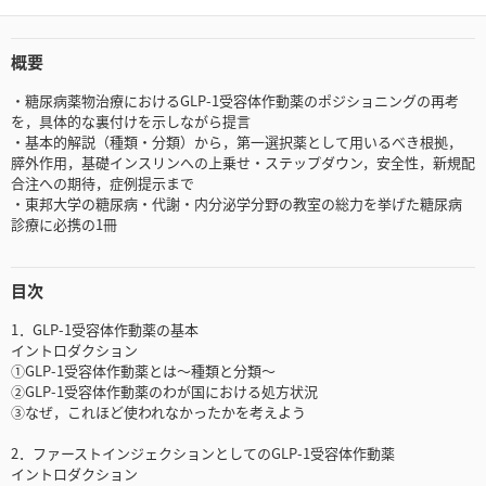
概要
・糖尿病薬物治療におけるGLP-1受容体作動薬のポジショニングの再考
を，具体的な裏付けを示しながら提言
・基本的解説（種類・分類）から，第一選択薬として用いるべき根拠，
膵外作用，基礎インスリンへの上乗せ・ステップダウン，安全性，新規配
合注への期待，症例提示まで
・東邦大学の糖尿病・代謝・内分泌学分野の教室の総力を挙げた糖尿病
診療に必携の1冊
目次
1．GLP-1受容体作動薬の基本
イントロダクション
①GLP-1受容体作動薬とは～種類と分類～
②GLP-1受容体作動薬のわが国における処方状況
③なぜ，これほど使われなかったかを考えよう
2．ファーストインジェクションとしてのGLP-1受容体作動薬
イントロダクション