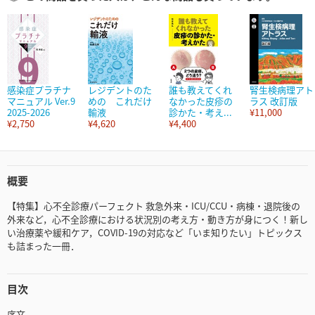
感染症プラチナ
レジデントのた
誰も教えてくれ
腎生検病理アト
マニュアル Ver.9
めの これだけ
なかった皮疹の
ラス 改訂版
2025-2026
輸液
診かた・考え...
¥11,000
¥2,750
¥4,620
¥4,400
概要
【特集】心不全診療パーフェクト 救急外来・ICU/CCU・病棟・退院後の
外来など，心不全診療における状況別の考え方・動き方が身につく！新し
い治療薬や緩和ケア，COVID-19の対応など「いま知りたい」トピックス
も詰まった一冊．
目次
序文