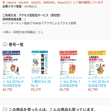
末（Xperia、GALAXY、AQUOS、ARROWS、Nexusなど）にて動作確認しています
必要メモリ容量
34 MB以上
ご利用方法
アクセス型配信サービス（買切型）
同時使用端末数
1
※インターネット経由でのWEBブラウザによるアクセス参照
※導入・利用方法の詳細は
こちら
巻号一覧
レジデントノー
レジデントノー
レジデントノー
レジデントノー
ト Vol.28 No.9
ト増刊 Vol.28
ト Vol.28 No.7
ト Vol.28 No.6
2026年9月号
No.8
2026年8月号
2026年7月号
¥2,750
¥5,170
¥2,750
¥2,750
この商品を買った人は、こんな商品も買っています。