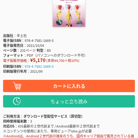
出版社
羊土社
電子版ISBN
978-4-7581-1669-5
電子版発売日
2021/10/04
ページ数
231ページ
判型
B5
フォーマット
PDF（パソコンへのダウンロード不可）
¥5,170
電子版販売価格：
(本体¥4,700＋税10％)
印刷版ISBN
978-4-7581-1669-5
印刷版発行年月
2021/09
カートに入れる
ちょっと立ち読み
ご利用方法
ダウンロード型配信サービス（買切型）
同時使用端末数
3
対応OS
iOS最新の２世代前まで / Android最新の２世代前まで
※コンテンツの使用にあたり、専用ビューアisho.jpが必要
※Androidは、Android２世代前の端末のうち、国内キャリア経由で販売されている端