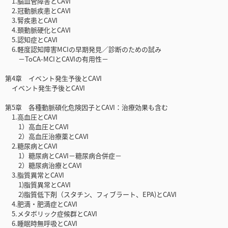
1.脳血管障害とCAVI
2.冠動脈疾患とCAVI
3.腎疾患とCAVI
4.頚動脈硬化とCAVI
5.認知症とCAVI
6.軽度認知障害MCIの早期発見／診断のための試み
－ToCA-MCIとCAVIの有用性－
第4章 イベント発生予後とCAVI
イベント発生予後とCAVI
第5章 各種動脈碩化危険因子とCAVI：治療効果も含む
1.高血圧とCAVI
1）高血圧とCAVI
2）高血圧治療薬とCAVI
2.糖尿病とCAVI
1）糖尿病とCAVI－糖尿病合併症－
2）糖尿病治療とCAVI
3.脂質異常とCAVI
1)脂質異常とCAVI
2)脂質低下剤（スタチン、フィブラート、EPA)とCAVI
4.肥満・肥満症とCAVI
5.メタボリック症候群とCAVI
6.睡眠時無呼吸とCAVI