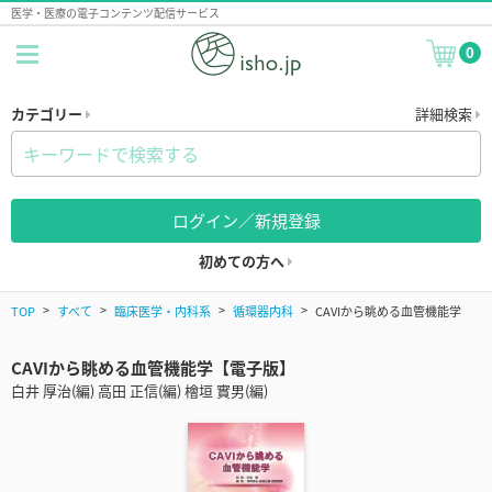
医学・医療の電子コンテンツ配信サービス
0
カテゴリー
詳細検索
ログイン／新規登録
初めての方へ
TOP
すべて
臨床医学・内科系
循環器内科
CAVIから眺める血管機能学
CAVIから眺める血管機能学【電子版】
白井 厚治(編) 高田 正信(編) 檜垣 實男(編)