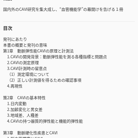
国内外のCAVI研究を集大成し、“血管機能学”の幕開けを告げる１冊
目次
発刊にあたり
本書の概要と発刊の意味
第1章 動脈弾性能CAVIの原理と計測法
1.CAVIの開発背景：動脈弾性能を測る各種指標と問題点
2.CAVIの測定原理
3.CAVI計測時の留意点
（1）測定環境について
（2）正しい計測値を得るための確認事項
4.再現性
策2章 CAVIの基本特性
1.日内変動
2.加齢変化と男女差
3.地域差、人種差
4.CAVIの持つ器質的弾性能と機能的弾性能
第3章 動脈硬化性疾患とCAVI