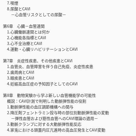
7.喫煙
8.尿酸とCAVI
－心血管リスクとしての尿酸－
第6章 心臓－血管連関
1.心臓働脈連関とは何か
2.心機能各指標とCAVI
3.心不全治療とCAVI
4.運動・心臓リハビリテーションとCAVI
第7章 炎症性疾患、その他疾患とCAVI
1.血管炎、血管障害を伴う自己免疫、炎症性疾患
2.歯周病とCAVI
3.眼疾患とCAVI
4.妊娠高血圧症の予知因子としてのCAVI
第8章 動物実験から学ぶ新しい血管機能学の可能性
概説：CAVI計測で判明した動脈弾性能の役割
1.動脈弾性能の血圧調節機構への関与
2.降圧剤フェントラミン投与時の部位別動脈弾性能の変動
－弾性血管および筋性血管へのCAVI理論の適用－
3.動脈クランプに対する大動脈弾性能反応
4.家兎における頭蓋内圧亢進時の高血圧発生とCAVI変動