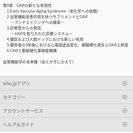
策9章 CAVIの新たな有用性
1.Early Vascular Aging Syndrome（老化学への挑戦）
2.血管機能改善作用を持つサプリメントとCAVI
－アンチエイジングヘの模索－
3.診察室からの発信
－CAVIを取り入れた診療システム－
4.健診および人間ドックにおける新しい有用
5.健常者の3年後における心電図虚血変化、網膜硬化発生とCAVI上昇度
6.CAVIと動脈硬化巣破綻機構
血管機能学の未来像（あとがきにかえて）
isho.jpアプリ
カテゴリー
アカウントサービス
ヘルプ＆ガイド