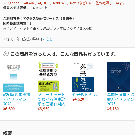
末（Xperia、GALAXY、AQUOS、ARROWS、Nexusなど）にて動作確認しています
必要メモリ容量
226 MB以上
ご利用方法
アクセス型配信サービス（買切型）
同時使用端末数
1
※インターネット経由でのWEBブラウザによるアクセス参照
※導入・利用方法の詳細は
こちら
この商品を買った人は、こんな商品も買っています。
認知症疾患診療
フローチャート
外来処方ドリル
高血圧管理・治
ガイドライン
でわかる健康診
¥4,620
療ガイドライン
2026
断の要精査対応
2025
¥6,600
¥3,960
¥4,180
概要