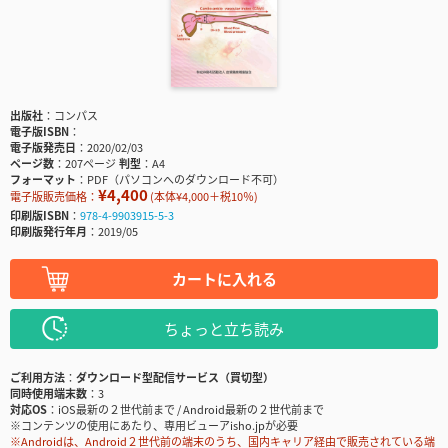
出版社
コンパス
電子版ISBN
電子版発売日
2020/02/03
ページ数
207ページ
判型
A4
フォーマット
PDF（パソコンへのダウンロード不可）
¥4,400
電子版販売価格：
(本体¥4,000＋税10％)
印刷版ISBN
978-4-9903915-5-3
印刷版発行年月
2019/05
カートに入れる
ちょっと立ち読み
ご利用方法
ダウンロード型配信サービス（買切型）
同時使用端末数
3
対応OS
iOS最新の２世代前まで / Android最新の２世代前まで
※コンテンツの使用にあたり、専用ビューアisho.jpが必要
※Androidは、Android２世代前の端末のうち、国内キャリア経由で販売されている端