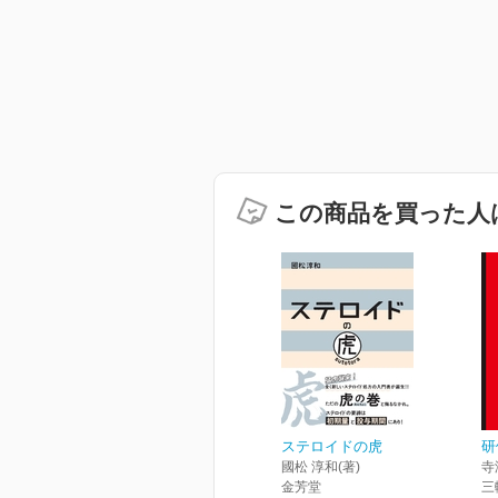
この商品を買った人
ステロイドの虎
研
國松 淳和(著)
寺
金芳堂
三