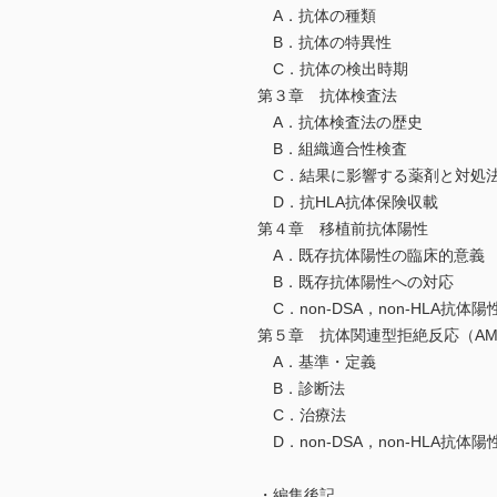
A．抗体の種類
B．抗体の特異性
C．抗体の検出時期
第３章 抗体検査法
A．抗体検査法の歴史
B．組織適合性検査
C．結果に影響する薬剤と対処
D．抗HLA抗体保険収載
第４章 移植前抗体陽性
A．既存抗体陽性の臨床的意義
B．既存抗体陽性への対応
C．non-DSA，non-HLA抗体
第５章 抗体関連型拒絶反応（AM
A．基準・定義
B．診断法
C．治療法
D．non-DSA，non-HLA抗体
・編集後記