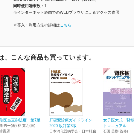
同時使用端末数
1
※インターネット経由でのWEBブラウザによるアクセス参照
※導入・利用方法の詳細は
こちら
は、こんな商品も買っています。
修医当直御法度 第7版
肝硬変診療ガイドライン
女子医大式 腎
澤 秀一(著) 林 寛之(著)
2020 改訂第3版
トマニュアル
輪書店
日本消化器病学会・日本肝臓
石田 英樹(監修)