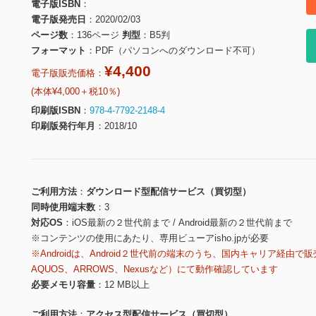
電子版ISBN
電子版発売日
2020/02/03
ページ数
136ページ
判型
B5判
フォーマット
PDF（パソコンへのダウンロード不可）
¥4,400
電子版販売価格：
(本体¥4,000＋税10％)
印刷版ISBN
978-4-7792-2148-4
印刷版発行年月
2018/10
ご利用方法
ダウンロード型配信サービス（買切型）
同時使用端末数
3
対応OS
iOS最新の２世代前まで / Android最新の２世代前まで
※コンテンツの使用にあたり、専用ビューアisho.jpが必要
※Androidは、Android２世代前の端末のうち、国内キャリア経由で販
AQUOS、ARROWS、Nexusなど）にて動作確認しています
必要メモリ容量
12 MB以上
ご利用方法
アクセス型配信サービス（買切型）