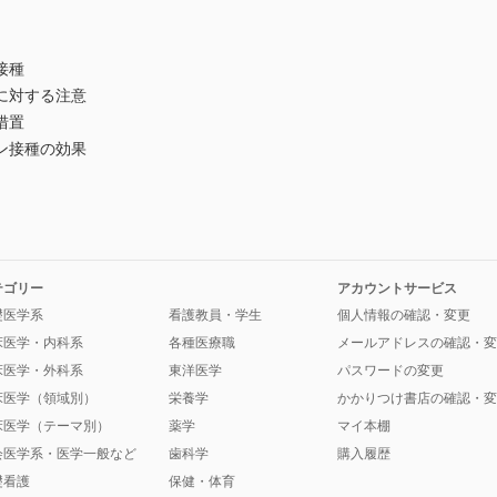
接種
に対する注意
措置
ン接種の効果
テゴリー
アカウントサービス
礎医学系
看護教員・学生
個人情報の確認・変更
床医学・内科系
各種医療職
メールアドレスの確認・変
床医学・外科系
東洋医学
パスワードの変更
床医学（領域別）
栄養学
かかりつけ書店の確認・変
床医学（テーマ別）
薬学
マイ本棚
会医学系・医学一般など
歯科学
購入履歴
礎看護
保健・体育