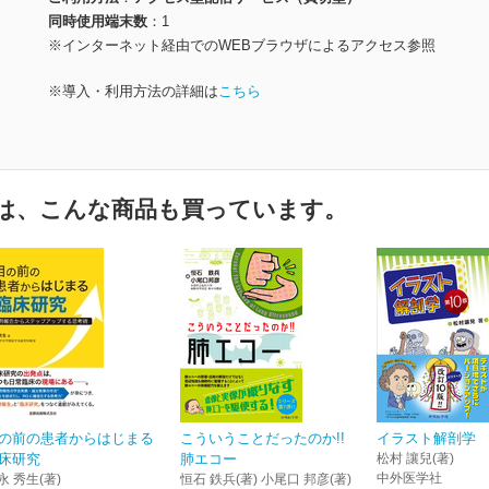
同時使用端末数
1
※インターネット経由でのWEBブラウザによるアクセス参照
※導入・利用方法の詳細は
こちら
は、こんな商品も買っています。
の前の患者からはじまる
こういうことだったのか!!
イラスト解剖学 
床研究
肺エコー
松村 讓兒(著)
中外医学社
永 秀生(著)
恒石 鉄兵(著) 小尾口 邦彦(著)