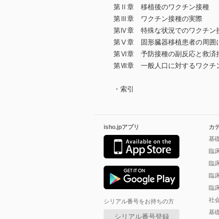
第Ⅱ章 移植後のワクチン接種
第Ⅲ章 ワクチン接種の実際
第Ⅳ章 特殊な状況でのワクチン
第Ⅴ章 固形臓器移植患者の周囲
第Ⅵ章 予防接種の副反応と救済
第Ⅶ章 一般人口に対するワクチ
・索引
isho.jpアプリ
カ
基
臨
臨
臨
臨
社
シリアル番号をお持ちの方
基
シリアル番号登録