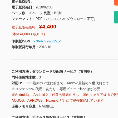
電子版ISBN
電子版発売日
2020/02/03
ページ数
98ページ
判型
B5判
フォーマット
PDF（パソコンへのダウンロード不可）
¥4,400
電子版販売価格：
(本体¥4,000＋税10％)
印刷版ISBN
978-4-7792-2151-4
印刷版発行年月
2018/10
ご利用方法
ダウンロード型配信サービス（買切型）
同時使用端末数
3
対応OS
iOS最新の２世代前まで / Android最新の２世代前まで
※コンテンツの使用にあたり、専用ビューアisho.jpが必要
※Androidは、Android２世代前の端末のうち、国内キャリア経由で販
AQUOS、ARROWS、Nexusなど）にて動作確認しています
必要メモリ容量
6 MB以上
ご利用方法
アクセス型配信サービス（買切型）