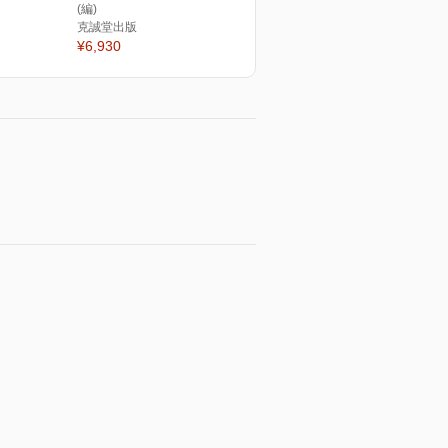
(編)
克誠堂出版
¥6,930