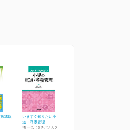
第10版
いますぐ知りたい小児の気
道・呼吸管理
橘 一也（タチバナカズヤ）