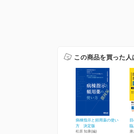
この商品を買った人
病棟指示と頻用薬の使い
目
方 決定版
臨
松原 知康(編)
康