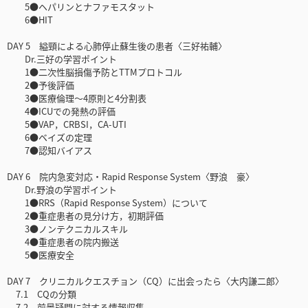
5●ヘパリンとナファモスタット
6●HIT
DAY 5 縊頸による心肺停止蘇生後の患者〈三好祐輔〉
Dr.三好の学習ポイント
1●二次性脳損傷予防とTTMプロトコル
2●予後評価
3●医療倫理〜4原則と4分割表
4●ICUでの発熱の評価
5●VAP，CRBSI，CA-UTI
6●ベイズの定理
7●認知バイアス
DAY 6 院内急変対応・Rapid Response System〈野浪 豪〉
Dr.野浪の学習ポイント
1●RRS（Rapid Response System）について
2●重症患者の見分け方，初期評価
3●ノンテクニカルスキル
4●重症患者の院内搬送
5●医療安全
DAY 7 クリニカルクエスチョン（CQ）に出会ったら〈大内謙二郎〉
7.1 CQの分類
7.2 前景疑問に対する情報収集