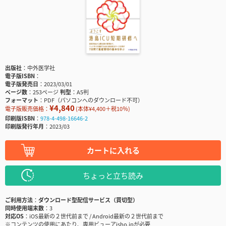
出版社
中外医学社
電子版ISBN
電子版発売日
2023/03/01
ページ数
253ページ
判型
A5判
フォーマット
PDF（パソコンへのダウンロード不可）
¥4,840
電子版販売価格：
(本体¥4,400＋税10％)
印刷版ISBN
978-4-498-16646-2
印刷版発行年月
2023/03
カートに入れる
ちょっと立ち読み
ご利用方法
ダウンロード型配信サービス（買切型）
同時使用端末数
3
対応OS
iOS最新の２世代前まで / Android最新の２世代前まで
※コンテンツの使用にあたり、専用ビューアisho.jpが必要