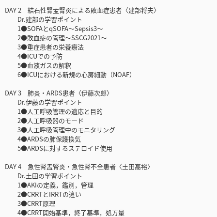
DAY 2 結石性腎盂腎炎による敗血症患者〈建部将夫〉
Dr.建部の学習ポイント
1●SOFAとqSOFA〜Sepsis3〜
2●敗血症の管理〜SSCG2021〜
3●重症患者の栄養療法
4●ICUでの予防
5●血液ガスの解釈
6●ICUにおける新規の心房細動（NOAF）
DAY 3 肺炎・ARDS患者〈伊藤次郎〉
Dr.伊藤の学習ポイント
1●人工呼吸管理の適応と目的
2●人工呼吸器のモード
3●人工呼吸管理中のモニタリング
4●ARDSの肺保護換気
5●ARDSに対するステロイド使用
DAY 4 急性腎盂腎炎・急性腎不全患者〈土田高裕〉
Dr.土田の学習ポイント
1●AKIの定義，鑑別，管理
2●CRRTとIRRTの違い
3●CRRT原理
4●CRRT開始基準，終了基準，処方量