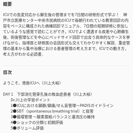
概要
ICUでの急変対応から蘇生後の管理までを7日間の研修形式で学ぶ！ 神
戸市立医療センター中央市民病院のICUで毎朝行われている教育回診の内
容をベースに構成された病棟回診マニュアル．7日間の短期研修に参加し
ているような感覚で読むことができ，ICUでよく遭遇する疾患や心肺蘇生
後，術後管理などを中心にベッドサイド回診で出会う具体的なケースを挙
げながら，指導医と研修医の会話形式も交えてわかりやすく解説．重症管
理の基本から集中治療における患者管理の考え方まで，ICUでの動き方，
考え方がわかる必読書．
目次
ようこそ，港島ICUへ〈川上大裕〉
DAY 1 下部消化管穿孔後の敗血症患者〈川上大裕〉
Dr.川上の学習ポイント
1●ICUにおける鎮静/鎮痛/せん妄管理〜PADISガイドライン
2●SBT（spontaneous breathing trial）と抜管
3●循環管理 〜酸素需給バランスと灌流圧の維持
4●ショックの分類と初期評価
5●ボリューム評価