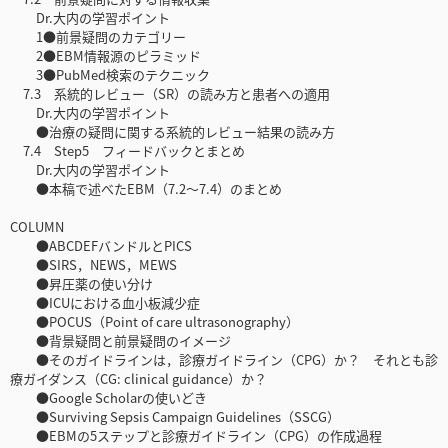
Dr.大内の学習ポイント
1●前景疑問のカテゴリー
2●EBM情報源のピラミッド
3●PubMed検索のテクニック
7.3 系統的レビュー（SR）の読み方と患者への適用
Dr.大内の学習ポイント
●治療の疑問に関する系統的レビュー結果の読み方
7.4 Step5 フィードバックとまとめ
Dr.大内の学習ポイント
●本稿で述べたEBM（7.2〜7.4）のまとめ
COLUMN
●ABCDEFバンドルとPICS
●SIRS，NEWS，MEWS
●昇圧薬の使い分け
●ICUにおける血小板減少症
●POCUS（Point of care ultrasonography）
●背景疑問と前景疑問のイメージ
●そのガイドラインは，診療ガイドライン（CPG）か？ それとも診
療ガイダンス（CG: clinical guidance）か？
●Google Scholarの使いどき
●Surviving Sepsis Campaign Guidelines（SSCG）
●EBMの5ステップと診療ガイドライン（CPG）の作成過程