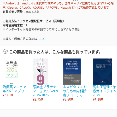
※Androidは、Android２世代前の端末のうち、国内キャリア経由で販売されている端
末（Xperia、GALAXY、AQUOS、ARROWS、Nexusなど）にて動作確認しています
必要メモリ容量
36 MB以上
ご利用方法
アクセス型配信サービス（買切型）
同時使用端末数
1
※インターネット経由でのWEBブラウザによるアクセス参照
※導入・利用方法の詳細は
こちら
この商品を買った人は、こんな商品も買っています。
治療薬マニュア
感染症プラチナ
ホスピタリスト
高血圧管理・治
ル2026 アプリ
マニュアル Ver.9
のための内科診
療ガイドライン
¥5,610
2025-2026
療フローチャ...
2025
¥2,750
¥8,800
¥4,180