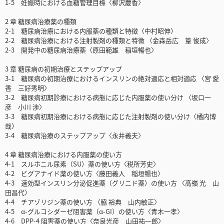
1-5 妊娠時における血糖管理目標〈柳沢慶香〉
2 章 糖尿病治療薬の種類
2-1 糖尿病治療における内服薬の種類と特徴〈中村昭伸〉
2-2 糖尿病治療における注射製剤の種類と特徴 〈金森岳広 篁 俊成〉
2-3 開発中の糖尿病治療薬〈原田範雄 稲垣暢也〉
3 章 糖尿病の初期治療とステップアップ
3-1 糖尿病の初期治療におけるインスリンの絶対適応と相対適応 〈宮 愛
香 三好秀明〉
3-2 糖尿病初期診療における病態に応じた内服薬の使い分け 〈坂口一
彦 小川 渉〉
3-3 糖尿病初期治療における病態に応じた注射製剤の使い分け〈橘内博
哉〉
3-4 糖尿病治療のステップアップ〈永井義夫〉
4 章 糖尿病治療における内服薬の使い方
4-1 スルホニル尿素（SU）薬の使い方〈税所芳史〉
4-2 ビグアナイド薬の使い方〈藤田義人 稲垣暢也〉
4-3 速効型インスリン分泌促進薬（グリニド薬）の使い方 〈高嶺 光 山
田昌代〉
4-4 チアゾリジン薬の使い方 〈脇 裕典 山内敏正〉
4-5 α-グルコシダーゼ阻害薬（α-GI）の使い方〈青木一孝〉
4-6 DPP-4 阻害薬の使い方〈奈良光彦 山田祐一郎〉