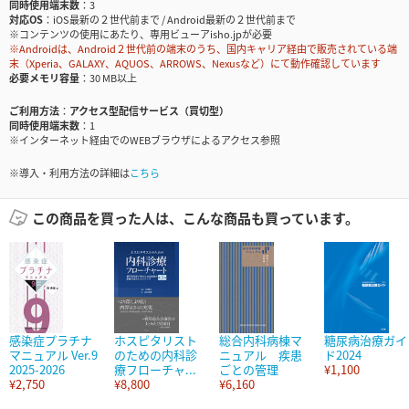
同時使用端末数
3
対応OS
iOS最新の２世代前まで / Android最新の２世代前まで
※コンテンツの使用にあたり、専用ビューアisho.jpが必要
※Androidは、Android２世代前の端末のうち、国内キャリア経由で販売されている端
末（Xperia、GALAXY、AQUOS、ARROWS、Nexusなど）にて動作確認しています
必要メモリ容量
30 MB以上
ご利用方法
アクセス型配信サービス（買切型）
同時使用端末数
1
※インターネット経由でのWEBブラウザによるアクセス参照
※導入・利用方法の詳細は
こちら
この商品を買った人は、こんな商品も買っています。
感染症プラチナ
ホスピタリスト
総合内科病棟マ
糖尿病治療ガイ
マニュアル Ver.9
のための内科診
ニュアル 疾患
ド2024
2025-2026
療フローチャ...
ごとの管理
¥1,100
¥2,750
¥8,800
¥6,160