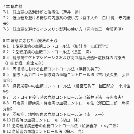
7 章 低血糖
7-1 低血糖の鑑別診断と治療法〈薄井 勲〉
7-2 低血糖を避ける糖尿病内服薬の使い方〈宮下大介 白川 純 寺内康
夫〉
7-3 低血糖を避けるインスリン製剤の使い方〈岡内省三 金藤秀明〉
8 章 病態に応じた治療法の実践
8-1 1 型糖尿病の血糖コントロール法 〈加計 剛 山田哲也〉
8-2 2 型糖尿病の血糖コントロール法〈長田 潤〉
8-3 糖尿病性ケトアシドーシスおよび高血糖高浸透圧症候群の治療法
〈川田伊織 駒津光久〉
8-4 周術期における血糖コントロール法〈浜野久美子〉
8-5 輸液・高カロリー輸液時の血糖コントロール法〈吉川芙久美 弘世
貴久〉
8-6 経管栄養中の血糖コントロール法 〈相良理香子 園田紀之 小川佳
宏〉
8-7 ステロイド投与時の血糖コントロール法〈新井正法 寺内康夫〉
8-8 肝疾患・膵疾患・腎疾患の血糖コントロール法〈澤田正二郎 片桐
秀樹〉
8-9 認知症，精神疾患の血糖コントロール法〈南 太一〉
8-10 妊娠時の血糖コントロール〈杉山 隆〉
8-11 肥満糖尿病患者の血糖コントロール法〈加藤義郎 中村二郎〉
8-12 高齢者の血糖コントロール法〈鈴木 亮〉