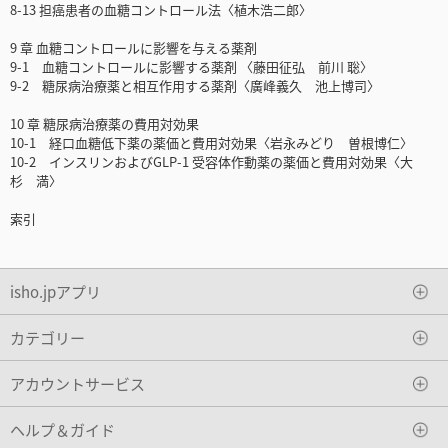
8-13 担癌患者の血糖コントロール法〈植木浩二郎〉
9 章 血糖コントロールに影響を与える薬剤
9-1 血糖コントロールに影響する薬剤 〈藤田征弘 前川 聡〉
9-2 糖尿病治療薬と相互作用する薬剤〈廣峰義久 池上博司〉
10 章 糖尿病治療薬の費用対効果
10-1 経口血糖低下薬の薬価と費用対効果〈岩永みどり 曽根博仁〉
10-2 インスリンおよびGLP-1 受容体作動薬の薬価と費用対効果〈大
杉 満〉
索引
isho.jpアプリ
カテゴリー
アカウントサービス
ヘルプ＆ガイド