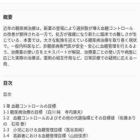
概要
近年の糖尿病治療は，新薬の登場により選択肢が増え血糖コントロール
の改善が期待される一方で，処方が複雑になり新たに臨床での難しさが生
じている．本書では，大きな転換を迎えている糖尿病治療を取り巻く現状
で，一般内科医など，非糖尿病専門医が安全・安心に血糖管理を行えるよ
う，治療薬の使い方をエキスパートが解説．治療薬ごとの使い方や病態に
応じた実際の治療法，薬剤の相互作用など，日常診療での疑問に応える一
冊．
目次
目次
1 章 血糖コントロールの目標
1-1 糖尿病治療の目標 〈白川 純 寺内康夫〉
1-2 血糖コントロールおよびその他の代謝指標とその目標値 〈佐藤まり
の 石垣 泰〉
1-3 小児における血糖管理目標〈高谷具純〉
1-4 高齢者における血糖管理目標〈山田佳彦〉