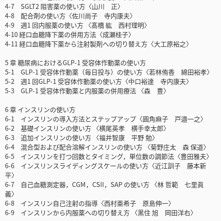
4-7 SGLT2 阻害薬の使い方〈山川 正〉
4-8 配合剤の使い方〈佐川尚子 寺内康夫〉
4-9 週1 回内服薬の使い方 〈髙橋 紘 西村理明〉
4-10 経口血糖降下薬の併用方法〈成瀬桂子〉
4-11 経口血糖降下薬から注射製剤への切り替え方〈大工原裕之〉
5 章 糖尿病におけるGLP-1 受容体作動薬の使い方
5-1 GLP-1 受容体作動薬（毎日投与）の使い方〈若林侑香 綿田裕孝〉
5-2 週1 回GLP-1 受容体作動薬の使い方〈中口裕達 寺内康夫〉
5-3 GLP-1 受容体作動薬と内服薬の併用療法 〈森 豊〉
6 章 インスリンの使い方
6-1 インスリンの導入方法とステップアップ〈圓角麻子 戸邉一之〉
6-2 基礎インスリンの使い方 〈横尾英孝 横手幸太郎〉
6-3 追加インスリンの使い方 〈福井智康 平野 勉〉
6-4 混合型および配合溶解インスリンの使い方 〈菊野庄太 森 保道〉
6-5 インスリンを打つ回数とタイミング，単位数の調節法〈豊田雅夫〉
6-6 インスリンスライディングスケールの使い方〈近江訓子 藤本新
平〉
6-7 自己血糖測定器，CGM，CSII，SAP の使い方 〈林 哲範 七里眞
義〉
6-8 インスリン自己注射の指導〈西村亜希子 原島伸一〉
6-9 インスリンから内服薬への切り替え方 〈黒住 旭 岡田洋右〉