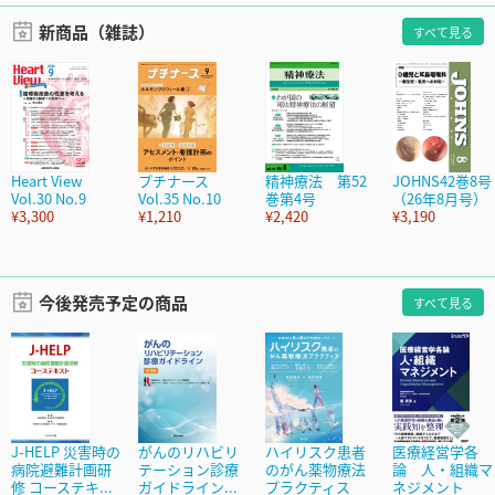
新商品（雑誌）
すべて見る
Heart View
プチナース
精神療法 第52
JOHNS42巻8号
Vol.30 No.9
Vol.35 No.10
巻第4号
（26年8月号）
¥3,300
¥1,210
¥2,420
¥3,190
今後発売予定の商品
すべて見る
J-HELP 災害時の
がんのリハビリ
ハイリスク患者
医療経営学各
病院避難計画研
テーション診療
のがん薬物療法
論 人・組織マ
修 コーステキ...
ガイドライン...
プラクティス
ネジメント