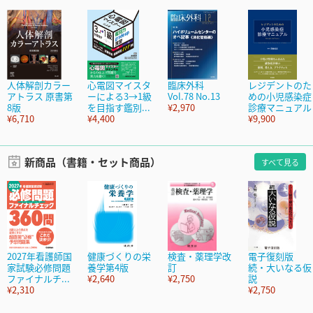
人体解剖カラー
心電図マイスタ
臨床外科
レジデントのた
アトラス 原書第
ーによる3→1級
Vol.78 No.13
めの小児感染症
8版
を目指す鑑別...
¥2,970
診療マニュアル
¥6,710
¥4,400
¥9,900
新商品（書籍・セット商品）
すべて見る
2027年看護師国
健康づくりの栄
検査・薬理学改
電子復刻版
家試験必修問題
養学第4版
訂
続・大いなる仮
ファイナルチ...
¥2,640
¥2,750
説
¥2,310
¥2,750