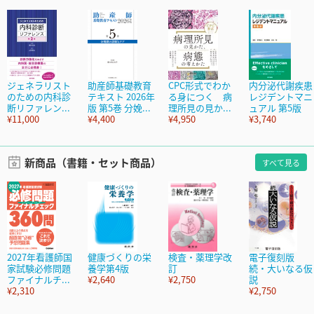
ジェネラリスト
助産師基礎教育
CPC形式でわか
内分泌代謝疾患
のための内科診
テキスト 2026年
る身につく 病
レジデントマニ
断リファレン...
版 第5巻 分娩...
理所見の見か...
ュアル 第5版
¥11,000
¥4,400
¥4,950
¥3,740
新商品（書籍・セット商品）
すべて見る
2027年看護師国
健康づくりの栄
検査・薬理学改
電子復刻版
家試験必修問題
養学第4版
訂
続・大いなる仮
ファイナルチ...
¥2,640
¥2,750
説
¥2,310
¥2,750