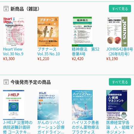
新商品（雑誌）
すべて見る
Heart View
プチナース
精神療法 第52
JOHNS42巻8号
Vol.30 No.9
Vol.35 No.10
巻第4号
（26年8月号）
¥3,300
¥1,210
¥2,420
¥3,190
今後発売予定の商品
すべて見る
J-HELP 災害時の
がんのリハビリ
ハイリスク患者
医療経営学各
病院避難計画研
テーション診療
のがん薬物療法
論 人・組織マ
修 コーステキ...
ガイドライン...
プラクティス
ネジメント