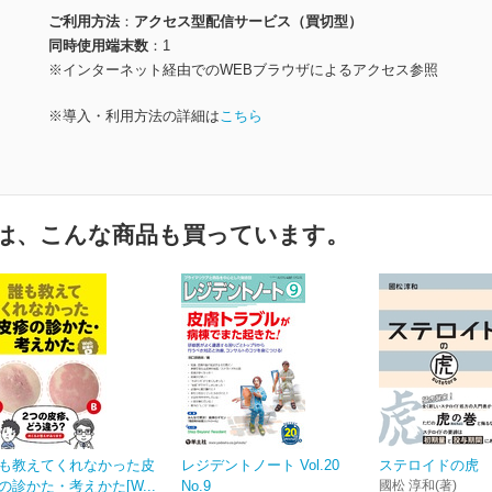
ご利用方法
アクセス型配信サービス（買切型）
同時使用端末数
1
※インターネット経由でのWEBブラウザによるアクセス参照
※導入・利用方法の詳細は
こちら
は、こんな商品も買っています。
も教えてくれなかった皮
レジデントノート Vol.20
ステロイドの虎
の診かた・考えかた[W...
No.9
國松 淳和(著)