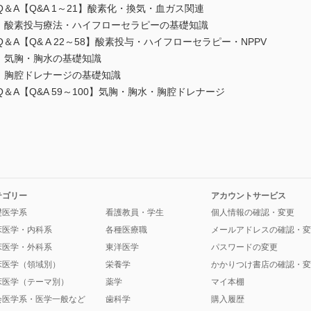
＆A【Q&A 1～21】酸素化・換気・血ガス関連
イ 酸素投与療法・ハイフローセラピーの基礎知識
A【Q& A 22～58】酸素投与・ハイフローセラピー・NPPV
 気胸・胸水の基礎知識
 胸腔ドレナージの基礎知識
A【Q&A 59～100】気胸・胸水・胸腔ドレナージ
テゴリー
アカウントサービス
礎医学系
看護教員・学生
個人情報の確認・変更
床医学・内科系
各種医療職
メールアドレスの確認・変
床医学・外科系
東洋医学
パスワードの変更
床医学（領域別）
栄養学
かかりつけ書店の確認・変
床医学（テーマ別）
薬学
マイ本棚
会医学系・医学一般など
歯科学
購入履歴