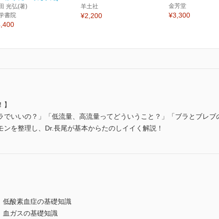
金芳堂
田 光弘(著)
羊土社
¥3,300
学書院
¥2,200
,400
！】
ラでいいの？」「低流量、高流量ってどういうこと？」「ブラとブレブ
ンを整理し、Dr.長尾が基本からたのしイイく解説！
 低酸素血症の基礎知識
 血ガスの基礎知識