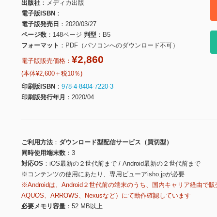
出版社
メディカ出版
電子版ISBN
電子版発売日
2020/03/27
ページ数
148ページ
判型
B5
フォーマット
PDF（パソコンへのダウンロード不可）
¥2,860
電子版販売価格：
(本体¥2,600＋税10％)
印刷版ISBN
978-4-8404-7220-3
印刷版発行年月
2020/04
ご利用方法
ダウンロード型配信サービス（買切型）
同時使用端末数
3
対応OS
iOS最新の２世代前まで / Android最新の２世代前まで
※コンテンツの使用にあたり、専用ビューアisho.jpが必要
※Androidは、Android２世代前の端末のうち、国内キャリア経由で販
AQUOS、ARROWS、Nexusなど）にて動作確認しています
必要メモリ容量
52 MB以上