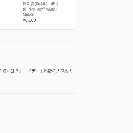
筒泉 貴彦(編集) 山田 悠史(編
集) 小坂 鎮太郎(編集)
MEDSI
¥6,160
の違いは？」。メディカ出版の人気セミ