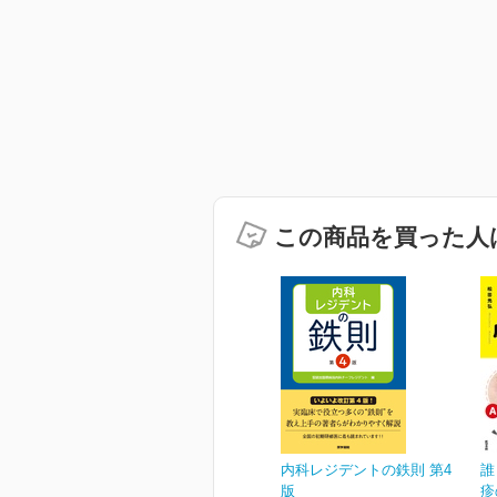
この商品を買った人
内科レジデントの鉄則 第4
誰
版
疹