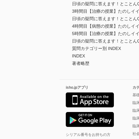
日頃の疑問に答えます！とことんQ
3時間目【治療の授業】たのしイ
日頃の疑問に答えます！とことんQ＆
4時間目【病態の授業】たのしイイ
5時間目【治療の授業】たのしイイ
日頃の疑問に答えます！とことんQ＆
質問カテゴリー別 INDEX
INDEX
著者略歴
isho.jpアプリ
カ
基
臨
臨
臨
臨
社
シリアル番号をお持ちの方