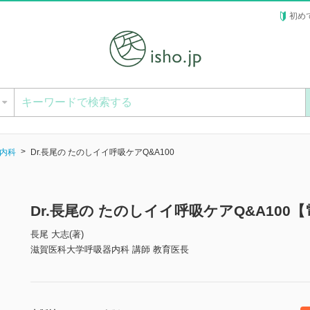
初め
ー
内科
Dr.長尾の たのしイイ呼吸ケアQ&A100
Dr.長尾の たのしイイ呼吸ケアQ&A100
長尾 大志(著)
滋賀医科大学呼吸器内科 講師 教育医長