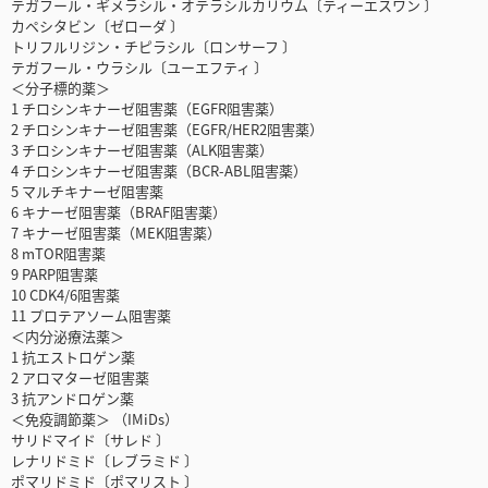
テガフール・ギメラシル・オテラシルカリウム〔ティーエスワン 〕
カペシタビン〔ゼローダ 〕
トリフルリジン・チピラシル〔ロンサーフ 〕
テガフール・ウラシル〔ユーエフティ 〕
＜分子標的薬＞
1 チロシンキナーゼ阻害薬（EGFR阻害薬）
2 チロシンキナーゼ阻害薬（EGFR/HER2阻害薬）
3 チロシンキナーゼ阻害薬（ALK阻害薬）
4 チロシンキナーゼ阻害薬（BCR-ABL阻害薬）
5 マルチキナーゼ阻害薬
6 キナーゼ阻害薬（BRAF阻害薬）
7 キナーゼ阻害薬（MEK阻害薬）
8 mTOR阻害薬
9 PARP阻害薬
10 CDK4/6阻害薬
11 プロテアソーム阻害薬
＜内分泌療法薬＞
1 抗エストロゲン薬
2 アロマターゼ阻害薬
3 抗アンドロゲン薬
＜免疫調節薬＞ （IMiDs）
サリドマイド〔サレド 〕
レナリドミド〔レブラミド 〕
ポマリドミド〔ポマリスト 〕