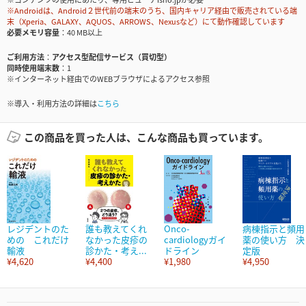
※Androidは、Android２世代前の端末のうち、国内キャリア経由で販売されている端
末（Xperia、GALAXY、AQUOS、ARROWS、Nexusなど）にて動作確認しています
必要メモリ容量
40 MB以上
ご利用方法
アクセス型配信サービス（買切型）
同時使用端末数
1
※インターネット経由でのWEBブラウザによるアクセス参照
※導入・利用方法の詳細は
こちら
この商品を買った人は、こんな商品も買っています。
レジデントのた
誰も教えてくれ
Onco-
病棟指示と頻用
めの これだけ
なかった皮疹の
cardiologyガイ
薬の使い方 決
輸液
診かた・考え...
ドライン
定版
¥4,620
¥4,400
¥1,980
¥4,950