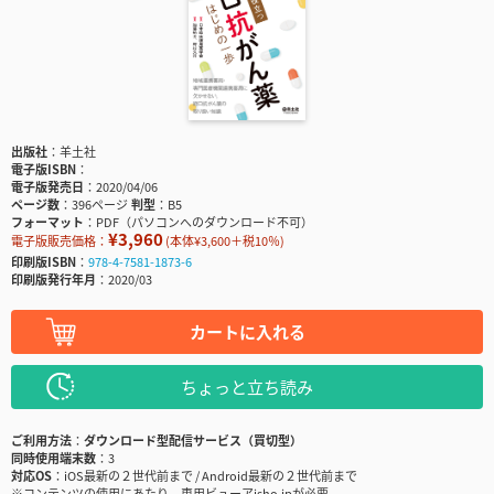
出版社
羊土社
電子版ISBN
電子版発売日
2020/04/06
ページ数
396ページ
判型
B5
フォーマット
PDF（パソコンへのダウンロード不可）
¥3,960
電子版販売価格：
(本体¥3,600＋税10％)
印刷版ISBN
978-4-7581-1873-6
印刷版発行年月
2020/03
カートに入れる
ちょっと立ち読み
ご利用方法
ダウンロード型配信サービス（買切型）
同時使用端末数
3
対応OS
iOS最新の２世代前まで / Android最新の２世代前まで
※コンテンツの使用にあたり、専用ビューアisho.jpが必要