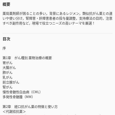
概要
薬局薬剤師が困ることの多い，背景にあるレジメン，類似抗がん薬との違
いや使い分け，腎障害・肝障害患者の投与量調整，支持療法の目的，注意
すべき副作用など，現場で役立つニーズの高いテーマを厳選！
目次
序
第1章 がん種別 薬物治療の概要
胃がん
大腸がん
肺がん
乳がん
前立腺がん
腎がん
慢性骨髄性白血病（CML）
多発性骨髄腫（MM）
第2章 経口抗がん薬の特徴と使い方
＜代謝拮抗薬＞