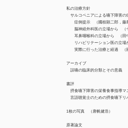
私の治療方針
サルコペニアによる嚥下障害の
症例提示 （國枝顕二郎，藤
脳神経外科医の立場から （
耳鼻咽喉科の立場から （田
リハビリテーション医の立場か
実際に行った治療と経過 （國
アーカイブ
誤嚥の臨床的分類とその意義 
書評
摂食嚥下障害の栄養食事指導マ
言語聴覚士のための摂食嚥下リハ
1枚の写真 （唐帆健浩）
原著論文