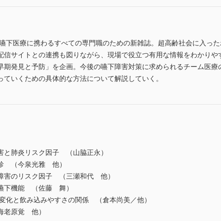
 嚥下医療に携わるすべての専門職のための新雑誌。超高齢社会に入っ
配信サイトとの連携も図りながら、現場で役立つ有用な情報をわかりや
早期発見と予防」を企画。今後の嚥下障害対策に求められるチーム医療
っていくための具体的な方法について解説していく。
害と肺炎リスク因子 （山脇正永）
診 （今泉光雅 他）
障害のリスク因子 （三瀬和代 他）
嚥下機能 （佐藤 舞）
変化と飲み込みやすさの関係 （倉本尚美／他）
海老原覚 他）