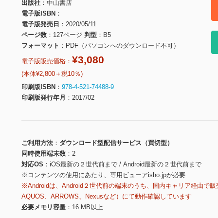
出版社
中山書店
電子版ISBN
電子版発売日
2020/05/11
ページ数
127ページ
判型
B5
フォーマット
PDF（パソコンへのダウンロード不可）
¥3,080
電子版販売価格：
(本体¥2,800＋税10％)
印刷版ISBN
978-4-521-74488-9
印刷版発行年月
2017/02
ご利用方法
ダウンロード型配信サービス（買切型）
同時使用端末数
2
対応OS
iOS最新の２世代前まで / Android最新の２世代前まで
※コンテンツの使用にあたり、専用ビューアisho.jpが必要
※Androidは、Android２世代前の端末のうち、国内キャリア経由で販
AQUOS、ARROWS、Nexusなど）にて動作確認しています
必要メモリ容量
16 MB以上