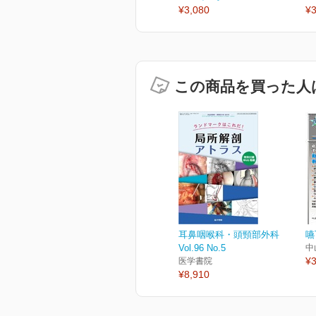
¥3,080
¥3
この商品を買った人
耳鼻咽喉科・頭頸部外科
嚥
Vol.96 No.5
中
¥3
医学書院
¥8,910