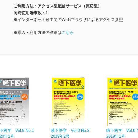
ご利用方法
アクセス型配信サービス（買切型）
同時使用端末数
1
※インターネット経由でのWEBブラウザによるアクセス参照
※導入・利用方法の詳細は
こちら
下医学 Vol.9 No.1
嚥下医学 Vol.8 No.2
嚥下医学 Vol.8 N
020年1号
2019年2号
2019年1号