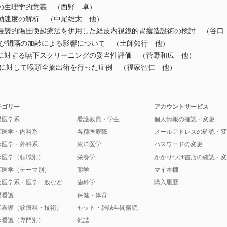
の生理学的意義 （西野 卓）
動速度の解析 （中尾雄太 他）
襲的陽圧喚起療法を併用した経皮内視鏡的胃瘻造設術の検討 （谷口
び間隔の加齢による影響について （土師知行 他）
対する嚥下スクリーニングの妥当性評価 （菅野和広 他）
に対して喉頭全摘出術を行った症例 （福家智仁 他）
テゴリー
アカウントサービス
礎医学系
看護教員・学生
個人情報の確認・変更
床医学・内科系
各種医療職
メールアドレスの確認・変
床医学・外科系
東洋医学
パスワードの変更
床医学（領域別）
栄養学
かかりつけ書店の確認・変
床医学（テーマ別）
薬学
マイ本棚
会医学系・医学一般など
歯科学
購入履歴
礎看護
保健・体育
床看護（診療科・技術）
セット・雑誌年間購読
床看護（専門別）
雑誌