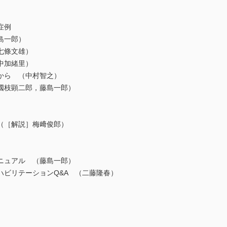
症例
島一郎）
七條文雄）
中加緒里）
ら （中村智之）
枝顕二郎，藤島一郎）
（［解説］梅﨑俊郎）
ニュアル （藤島一郎）
ビリテーションQ&A （二藤隆春）