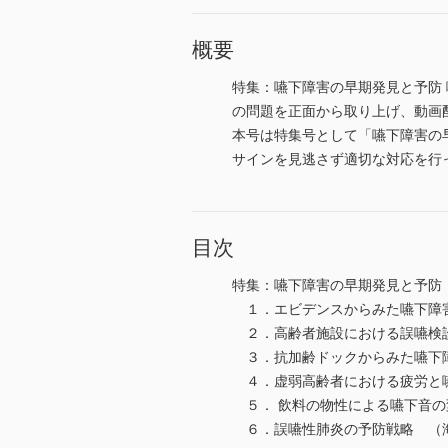
概要
特集：嚥下障害の早期発見と予防
の問題を正面から取り上げ、動画
本号は特集号として「嚥下障害の
サインを見逃さず適切な対応を行
目次
特集：嚥下障害の早期発見と予防
１．エビデンスからみた嚥下障
２．高齢者施設における誤嚥検
３．抗加齢ドックからみた嚥下
４．虚弱高齢者における疲労と
５． 飲料の物性による嚥下音の
６．誤嚥性肺炎の予防戦略 （