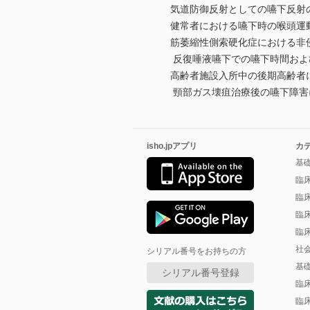
気道防御反射としての嚥下反射
健常者における嚥下時の喉頭運
筋萎縮性側索硬化症における非侵
反復唾液嚥下での嚥下時間およ
高齢者施設入所中の後期高齢者に
頸部ガス壊疽治療後の嚥下障害
isho.jpアプリ
カ
基
臨
臨
臨
臨
社
シリアル番号をお持ちの方
基
シリアル番号登録
臨
臨