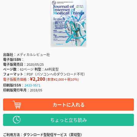
出版社
メディカルレビュー社
電子版ISBN
電子版発売日
2020/05/25
ページ数
62ページ
判型
A4判変型
フォーマット
PDF（パソコンへのダウンロード不可）
¥2,200
電子版販売価格：
(本体¥2,000＋税10％)
印刷版ISSN
2433-9571
印刷版発行年月
2018/05
カートに入れる
ちょっと立ち読み
ご利用方法
ダウンロード型配信サービス（買切型）