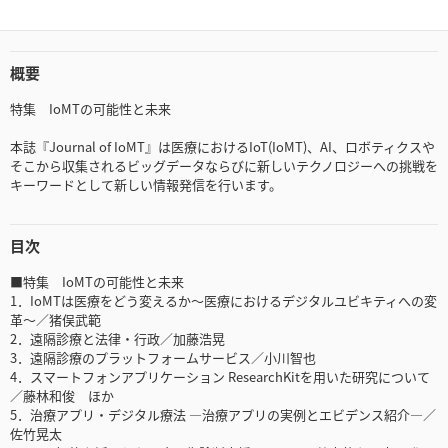
概要
特集 IoMTの可能性と未来
本誌『Journal of IoMT』は医療におけるIoT(IoMT)、AI、ロボティクスや
そこから収集されるビッグデータならびに新しいテクノロジーへの挑戦を
キーワードとして新しい情報発信を行います。
目次
■特集 IoMTの可能性と未来
1．IoMTは医療をどう変えるか～医療におけるデジタルユビキティへの変
革～／猪俣武範
2．遠隔診療と法律・行政／加藤浩晃
3．遠隔診療のプラットフォームサービス／小川智也
4．スマートフォンアプリケーション ResearchKitを用いた研究について
／藤林和俊 ほか
5．治療アプリ・デジタル療法 ―治療アプリの実例とエビデンス紹介―／
佐竹晃太