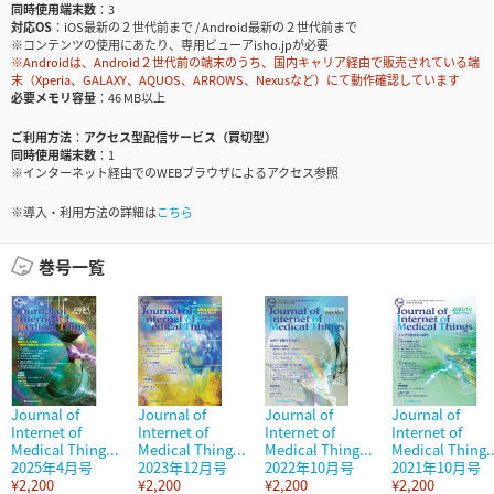
同時使用端末数
3
対応OS
iOS最新の２世代前まで / Android最新の２世代前まで
※コンテンツの使用にあたり、専用ビューアisho.jpが必要
※Androidは、Android２世代前の端末のうち、国内キャリア経由で販売されている端
末（Xperia、GALAXY、AQUOS、ARROWS、Nexusなど）にて動作確認しています
必要メモリ容量
46 MB以上
ご利用方法
アクセス型配信サービス（買切型）
同時使用端末数
1
※インターネット経由でのWEBブラウザによるアクセス参照
※導入・利用方法の詳細は
こちら
巻号一覧
Journal of
Journal of
Journal of
Journal of
Internet of
Internet of
Internet of
Internet of
Medical Thing...
Medical Thing...
Medical Thing...
Medical Thing..
2025年4月号
2023年12月号
2022年10月号
2021年10月号
¥2,200
¥2,200
¥2,200
¥2,200