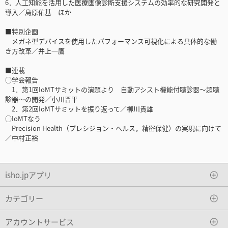
6．人工知能を活用した医療画像診断支援システムの効率的な研究開発と
導入／島原佑基 ほか
■特別企画
メガネ型デバイスを使用したパフォーマンス可視化による具体的な働
き方改革／井上一鷹
■連載
○学会報告
1．第1回IoMTサミットの演題より 自動アシスト機能付聴診器～超聴
診器～の開発／小川晋平
2．第2回IoMTサミットを振り返って／柳川貴雄
○IoMTなう
Precision Health（プレシジョン・ヘルス，精密保健）の実現に向けて
／中村正裕
isho.jpアプリ
カテゴリー
アカウントサービス