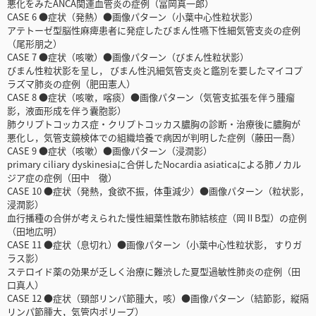
悪化をみたANCA関連血管炎の症例（冨岡真一郎）
CASE 6 ●症状（発熱）●画像パターン（小葉中心性粒状影）
アテトーゼ型脳性麻痺患者に発症したびまん性嚥下性細気管支炎の症例
（尾形朋之）
CASE 7 ●症状（咳嗽）●画像パターン（びまん性粒状影）
びまん性粒状影を呈し， びまん性汎細気管支炎と鑑別を要したマイコプ
ラズマ肺炎の症例（肥田憲人）
CASE 8 ●症状（咳嗽，喀痰）●画像パターン（気管支拡張を伴う腫瘤
影，液面形成を伴う囊胞影）
肺クリプトコッカス症・クリプトコッカス膿胸の診断・治療後に膿胸が
悪化し，気管支鏡検体での組織培養で病因が判明した症例（藤田一喬）
CASE 9 ●症状（咳嗽）●画像パターン（浸潤影）
primary ciliary dyskinesiaに合併したNocardia asiaticaによる肺ノカル
ジア症の症例（田中 徹）
CASE 10 ●症状（発熱，食欲不振，体重減少）●画像パターン（粒状影，
浸潤影）
血行播種の合併が考えられた慢性細葉性散布肺結核症（岡ⅡB型）の症例
（田地広明）
CASE 11 ●症状（息切れ）●画像パターン（小葉中心性粒状影， すりガ
ラス影）
ステロイド薬の効果が乏しく治療に難渋した夏型過敏性肺炎の症例（田
口真人）
CASE 12 ●症状（頸部リンパ節腫大，咳）●画像パターン（結節影，縦隔
リンパ節腫大，気管内ポリープ）