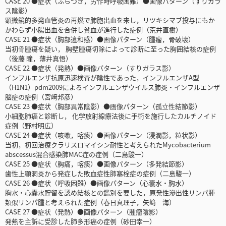
CASE 20 ●症状（ふらつき，労作時呼吸困難）●画像パターン（すりガラ
ス陰影）
顕微鏡的多発血管炎の再燃で肺胞出血を来し，リツキシマブ投与にもか
かわらず小腸出血を合併し貧血が進行した症例（荒井直樹）
CASE 21 ●症状（胸部違和感）●画像パターン（腫瘤，骨破壊）
当初骨腫瘍を疑い， 胸壁腫瘍切除によって診断に至った胸囲結核の症例
（後藤 瞳，薄井真悟）
CASE 22 ●症状（発熱）●画像パターン（すりガラス影）
インフルエンザ抗原迅速検査が陰性であった，インフルエンザA型
（H1N1）pdm2009によるインフルエンザウイルス肺炎・インフルエンザ
脳症の症例（宮﨑邦彦）
CASE 23 ●症状（胸部異常陰影）●画像パターン（孤立性結節影）
小細胞肺癌と診断し， 化学放射線療法後に手術を施行したカルチノイド
症例（野村明広）
CASE 24 ●症状（咳嗽，喀痰）●画像パターン（浸潤影，粒状影）
当初，初回治療クラリスロマイシン耐性と考えられたMycobacterium
abscessus混合感染肺MAC症の症例（二島駿一）
CASE 25 ●症状（胸痛，喀痰）●画像パターン（多発結節影）
歯性上顎洞炎から発症した敗血症性肺塞栓症の症例（二島駿一）
CASE 26 ●症状（呼吸困難）●画像パターン（心囊水・胸水）
胸水・心囊水貯留を認め結核との鑑別を要した，原発性滲出性リンパ腫
類似リンパ腫と考えられた症例（春日真理子，矢﨑 海）
CASE 27 ●症状（発熱）●画像パターン（腫瘤陰影）
発熱を主訴に受診した肺多形癌の症例（砂田幸一）