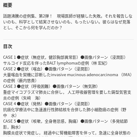
概要
話題沸騰の症例集、第2弾！ 現場医師が経験した失敗。それを報告しな
いのも、科学として結実させないのも、もったいない。彼らはなぜ見落
とし、そこから何を学んだのか？
目次
CASE 1 ●症状（無症状，健診胸部異常影）●画像パターン（浸潤影）
サルコイド反応を伴ったBALT lymphomaの症例（林 宏紀）
CASE 2 ●症状（喀血）●画像パターン（浸潤影）
大量喀血を契機に診断したinvasive mucinous adenocarcinoma （IMA）
の症例（薮内悠貴）
CASE 3 ●症状（呼吸困難）●画像パターン（無気肺）
重症マイコプラズマ肺炎に合併し， 人工呼吸器管理を要した鋳型気管支
炎の症例（矢﨑 海）
CASE 4 ●症状（発熱）●画像パターン（浸潤影）
抗癌化学療法中に急速進行性肺結核を合併した肺小細胞癌の症例（野
中 水）
CASE 5 ●症状（咳嗽，全身倦怠感，胸痛）●画像パターン（多発結節
影，胸水）
胸膜炎症状で発症し， 経過中に腎機能障害を伴って，急速に全身状態の