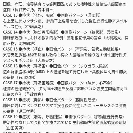
画像，病理，培養検査でも診断困難であった播種性非結核性抗酸菌症の
症例（長谷衣佐乃，森本耕三）
CASE 13 ●症状（発熱，咳嗽）●画像パターン（浸潤影）
右上葉に肺カンサシ症、 肺扁平上皮癌を合併した慢性進行性肺アスペル
ギルス症例（中嶋真之）
CASE 14 ●症状（胸部異常陰影）●画像パターン（粒状影，浸潤影）
肺結核治療中における教訓的な2例：薬剤相互作用の盲点（大利亮太，貝
原正樹，関根朗雅）
CASE 15 ●症状（喀血）●画像パターン（空洞影，気管支動脈拡張）
気管支動脈塞栓術を反復し救命し得た大量喀血を繰り返す慢性進行性肺
アスペルギルス症（大島央之）
CASE 16 ●症状（呼吸苦）●画像パターン（すりガラス陰影）
造血幹細胞移植後15年以上の経過を経て発症した上葉優位型間質性肺炎
の症例（石川宏明）
CASE 17 ●症状（呼吸困難感）●画像パターン（珪肺，心不全）
珪肺の経過観察中， 肺高血圧増悪を契機に診断された強皮症関連肺高血
圧症の症例（重政理恵）
CASE 18 ●症状（発熱）●画像パターン（間質性陰影）
肺癌に対してペンブロリズマブ投与後に発症したニューモシスチス肺炎
の症例（児玉孝秀）
CASE 19 ●症状（喘鳴，呼吸困難）●画像パターン（肺動脈走行異常）
難治性喘息として長期間加療されていた左肺動脈右肺動脈起始症の症例
（山田英恵）