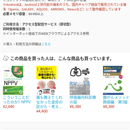
※Androidは、Android２世代前の端末のうち、国内キャリア経由で販売されている端
末（Xperia、GALAXY、AQUOS、ARROWS、Nexusなど）にて動作確認しています
必要メモリ容量
88 MB以上
ご利用方法
アクセス型配信サービス（買切型）
同時使用端末数
1
※インターネット経由でのWEBブラウザによるアクセス参照
※導入・利用方法の詳細は
こちら
この商品を買った人は、こんな商品も買っています。
こういうことだ
誰も教えてくれ
呼吸器内科診療
静がんメソッド
ったのか!! NPPV
なかった皮疹の
の掟
肺癌編 第3版
¥2,640
診かた・考え...
¥6,380
¥8,360
¥4,400