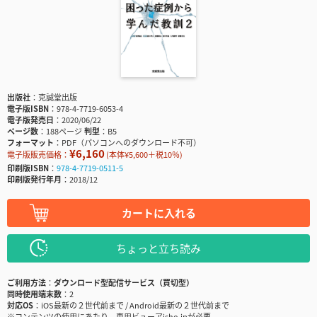
出版社
克誠堂出版
電子版ISBN
978-4-7719-6053-4
電子版発売日
2020/06/22
ページ数
188ページ
判型
B5
フォーマット
PDF（パソコンへのダウンロード不可）
¥6,160
電子版販売価格：
(本体¥5,600＋税10％)
印刷版ISBN
978-4-7719-0511-5
印刷版発行年月
2018/12
カートに入れる
ちょっと立ち読み
ご利用方法
ダウンロード型配信サービス（買切型）
同時使用端末数
2
対応OS
iOS最新の２世代前まで / Android最新の２世代前まで
※コンテンツの使用にあたり、専用ビューアisho.jpが必要