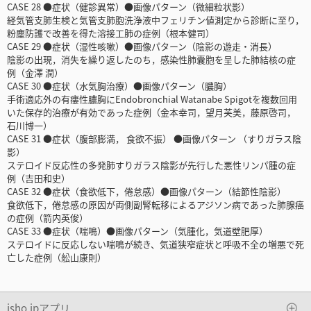
CASE 28 ●症状（健診異常）●画像パターン（微細粒状影）
経気管支肺生検と気管支肺胞洗浄液中フェリチン値測定から診断に至り，
粉塵防護で改善を得た溶接工肺の症例（根本健司）
CASE 29 ●症状（湿性咳嗽）●画像パターン（陰影の遊走・消長）
陰影の出現，消失を繰り返したのち，感染性肺囊胞を呈した肺結核の症
例（金澤 潤）
CASE 30 ●症状（水気胸治療）●画像パターン（膿胸）
手術適応外の有瘻性膿胸にEndobronchial Watanabe Spigotを複数回用
いた保存的治療が有効であった症例（金本幸司，望月芙美，藤原啓司，
石川博一）
CASE 31 ●症状（腹部膨満， 食欲不振） ●画像パターン （すりガラス陰
影）
ステロイド反応性の多発肺すりガラス陰影が先行した悪性リンパ腫の症
例（吉田和史）
CASE 32 ●症状（食欲低下，倦怠感）●画像パターン（結節性陰影）
食欲低下，倦怠感の原因が両側副腎転移によるアジソン病であった肺腺癌
の症例（箭内英俊）
CASE 33 ●症状（喘鳴）●画像パターン（気腫化，気道壁肥厚）
ステロイドに反応しない喘鳴が続き、気道狭窄症状と呼吸不全の増悪で死
亡した症例（舩山康則）
isho.jpアプリ