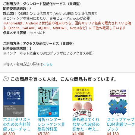
ご利用方法
ダウンロード型配信サービス（買切型）
同時使用端末数
3
対応OS
iOS最新の２世代前まで / Android最新の２世代前まで
※コンテンツの使用にあたり、専用ビューアisho.jpが必要
※Androidは、Android２世代前の端末のうち、国内キャリア経由で販売されている端
末（Xperia、GALAXY、AQUOS、ARROWS、Nexusなど）にて動作確認しています
必要メモリ容量
66 MB以上
ご利用方法
アクセス型配信サービス（買切型）
同時使用端末数
1
※インターネット経由でのWEBブラウザによるアクセス参照
※導入・利用方法の詳細は
こちら
この商品を買った人は、こんな商品も買っています。
ホスピタリスト
骨折ハンター
誰も教えてくれ
ステップアップ
のための内科診
レントゲン×非
なかった皮疹の
EBM実践ワーク
療フローチャ...
整形外科医
診かた・考え...
ブック
¥8,800
¥5,280
¥4,400
¥4,180