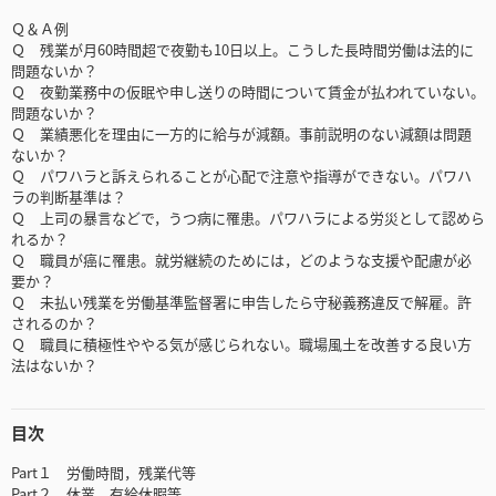
Ｑ＆Ａ例
Ｑ 残業が月60時間超で夜勤も10日以上。こうした長時間労働は法的に
問題ないか？
Ｑ 夜勤業務中の仮眠や申し送りの時間について賃金が払われていない。
問題ないか？
Ｑ 業績悪化を理由に一方的に給与が減額。事前説明のない減額は問題
ないか？
Ｑ パワハラと訴えられることが心配で注意や指導ができない。パワハ
ラの判断基準は？
Ｑ 上司の暴言などで，うつ病に罹患。パワハラによる労災として認めら
れるか？
Ｑ 職員が癌に罹患。就労継続のためには，どのような支援や配慮が必
要か？
Ｑ 未払い残業を労働基準監督署に申告したら守秘義務違反で解雇。許
されるのか？
Ｑ 職員に積極性ややる気が感じられない。職場風土を改善する良い方
法はないか？
目次
Part１ 労働時間，残業代等
Part２ 休業，有給休暇等