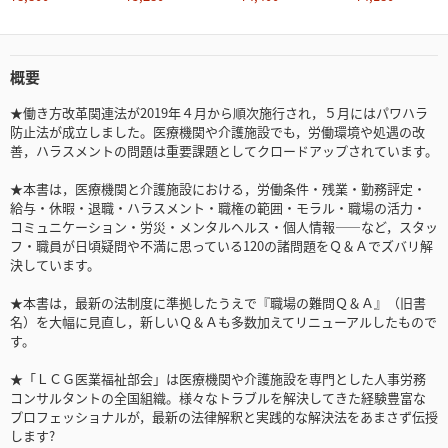
概要
★働き方改革関連法が2019年４月から順次施行され，５月にはパワハラ
防止法が成立しました。医療機関や介護施設でも，労働環境や処遇の改
善，ハラスメントの問題は重要課題としてクロードアップされています。
★本書は，医療機関と介護施設における，労働条件・残業・勤務評定・
給与・休暇・退職・ハラスメント・職権の範囲・モラル・職場の活力・
コミュニケーション・労災・メンタルヘルス・個人情報――など，スタッ
フ・職員が日頃疑問や不満に思っている120の諸問題をＱ＆Ａでズバリ解
決しています。
★本書は，最新の法制度に準拠したうえで『職場の難問Ｑ＆Ａ』（旧書
名）を大幅に見直し，新しいＱ＆Ａも多数加えてリニューアルしたもので
す。
★「ＬＣＧ医業福祉部会」は医療機関や介護施設を専門とした人事労務
コンサルタントの全国組織。様々なトラブルを解決してきた経験豊富な
プロフェッショナルが，最新の法律解釈と実践的な解決法をあまさず伝授
します?