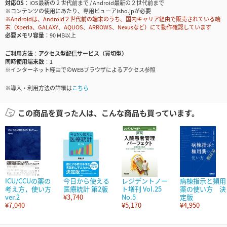
対応OS
iOS最新の２世代前まで / Android最新の２世代前まで
※コンテンツの使用にあたり、専用ビューアisho.jpが必要
※Androidは、Android２世代前の端末のうち、国内キャリア経由で販売されている端
末（Xperia、GALAXY、AQUOS、ARROWS、Nexusなど）にて動作確認しています
必要メモリ容量
90 MB以上
ご利用方法
アクセス型配信サービス（買切型）
同時使用端末数
1
※インターネット経由でのWEBブラウザによるアクセス参照
※導入・利用方法の詳細は
こちら
この商品を買った人は、こんな商品も買っています。
ICU/CCUの薬の
今日から使える
レジデントノー
病棟指示と頻用
考え方，使い方
医療統計 第2版
ト増刊 Vol.25
薬の使い方 決
ver.2
¥3,740
No.5
定版
¥7,040
¥5,170
¥4,950