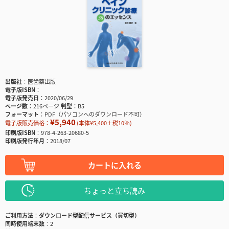
出版社
医歯薬出版
電子版ISBN
電子版発売日
2020/06/29
ページ数
216ページ
判型
B5
フォーマット
PDF（パソコンへのダウンロード不可）
¥5,940
電子版販売価格：
(本体¥5,400＋税10％)
印刷版ISBN
978-4-263-20680-5
印刷版発行年月
2018/07
カートに入れる
ちょっと立ち読み
ご利用方法
ダウンロード型配信サービス（買切型）
同時使用端末数
2