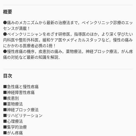
概要
●痛みのメカニズムから最新の治療法まで，ペインクリニック診療のエッ
センスが満載！
●ペインクリニシャンをめざす研修医，指導医のほか，より深く学びたい
内科医や整形外科医，緩和ケア医やメディカルスタッフなど，慢性の痛み
にかかわる医療者必携の1冊！
●慢性疼痛の機序，疾患別の痛み，薬物療法，神経ブロック療法，がん疼
痛の対処など最新の知識を解説．
目次
■急性痛と慢性疼痛
■神経障害性疼痛
■疾患別
■薬物療法
■神経ブロック療法
■リハビリテーション
■心理療法
■集学的治療
■がん疼痛