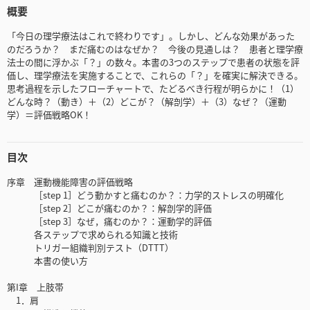
概要
「今日の理学療法はこれで終わりです」。しかし、どんな効果があった
のだろうか？ まだ痛むのはなぜか？ 今後の見通しは？ 患者と理学療
法士の間に浮かぶ「？」の数々。本書の3つのステップで患者の状態を評
価し、理学療法を実施することで、これらの「？」を確実に解決できる。
思考過程を示したフローチャートで、たどるべき行程が明らかに！（1）
どんな時？（動き）＋（2）どこが？（解剖学）＋（3）なぜ？（運動
学）＝評価戦略OK！
目次
序章 運動機能障害の評価戦略
［step 1］どう動かすと痛むのか？：力学的ストレスの明確化
［step 2］どこが痛むのか？：解剖学的評価
［step 3］なぜ，痛むのか？：運動学的評価
各ステップで求められる知識と技術
トリガー組織判別テスト（DTTT）
本書の使い方
第I章 上肢帯
1．肩