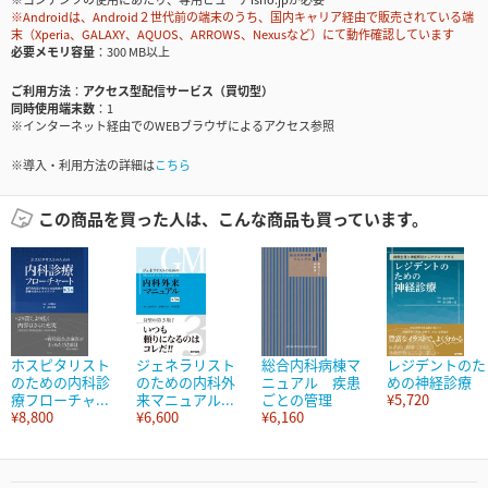
※Androidは、Android２世代前の端末のうち、国内キャリア経由で販売されている端
末（Xperia、GALAXY、AQUOS、ARROWS、Nexusなど）にて動作確認しています
必要メモリ容量
300 MB以上
ご利用方法
アクセス型配信サービス（買切型）
同時使用端末数
1
※インターネット経由でのWEBブラウザによるアクセス参照
※導入・利用方法の詳細は
こちら
この商品を買った人は、こんな商品も買っています。
ホスピタリスト
ジェネラリスト
総合内科病棟マ
レジデントのた
のための内科診
のための内科外
ニュアル 疾患
めの神経診療
療フローチャ...
来マニュアル...
ごとの管理
¥5,720
¥8,800
¥6,600
¥6,160