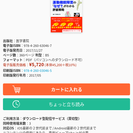
出版社
医学書院
電子版ISBN
978-4-260-63046-7
電子版発売日
2017/11/27
ページ数
360ページ
判型
B5
フォーマット
PDF（パソコンへのダウンロード不可）
¥5,720
電子版販売価格：
(本体¥5,200＋税10％)
印刷版ISBN
978-4-260-03046-5
印刷版発行年月
2017/05
カートに入れる
ちょっと立ち読み
ご利用方法
ダウンロード型配信サービス（買切型）
同時使用端末数
3
対応OS
iOS最新の２世代前まで / Android最新の２世代前まで
※コンテンツの使用にあたり、専用ビューアisho.jpが必要