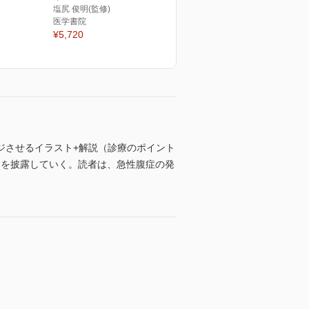
塩尻 俊明(監修)
医学書院
¥5,720
ジさせるイラスト+解説（診療のポイント
l）の数々を披露していく。読者は、急性腹症の発