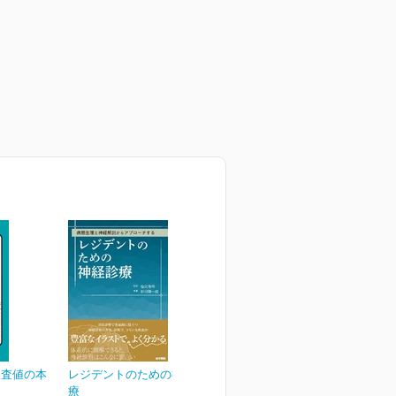
検査値の本
レジデントのための神経診
療