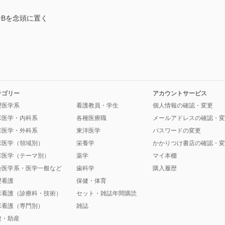
Bを念頭に置く
テゴリー
アカウントサービス
礎医学系
看護教員・学生
個人情報の確認・変更
床医学・内科系
各種医療職
メールアドレスの確認・変
床医学・外科系
東洋医学
パスワードの変更
床医学（領域別）
栄養学
かかりつけ書店の確認・変
床医学（テーマ別）
薬学
マイ本棚
会医学系・医学一般など
歯科学
購入履歴
礎看護
保健・体育
床看護（診療科・技術）
セット・雑誌年間購読
床看護（専門別）
雑誌
健・助産