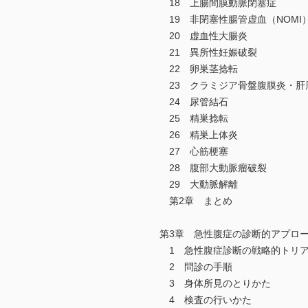
18 上腸間膜動脈閉塞症
19 非閉塞性腸管虚血（NOMI
20 虚血性大腸炎
21 異所性妊娠破裂
22 卵巣茎捻転
23 クラミジア骨盤腹膜炎・肝
24 尿管結石
25 精巣捻転
26 精巣上体炎
27 心筋梗塞
28 腹部大動脈瘤破裂
29 大動脈解離
第2章 まとめ
第3章 急性腹症の診断的アプロ
1 急性腹症診断の戦略的トリ
2 問診の手順
3 身体所見のとりかた
4 検査の行いかた