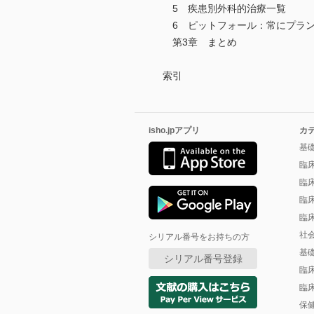
5 疾患別外科的治療一覧
6 ピットフォール：常にプラン
第3章 まとめ
索引
isho.jpアプリ
カ
基
臨
臨
臨
臨
社
シリアル番号をお持ちの方
基
シリアル番号登録
臨
臨
保