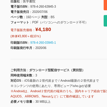
出版社
医学書院
電子版ISBN
978-4-260-63945-3
電子版発売日
2020/07/06
ページ数
192ページ
判型
B5
フォーマット
PDF（パソコンへのダウンロード不可）
¥4,180
電子版販売価格：
(本体¥3,800＋税10％)
印刷版ISBN
978-4-260-03945-1
印刷版発行年月
2020/06
ご利用方法
ダウンロード型配信サービス（買切型）
同時使用端末数
3
対応OS
iOS最新の２世代前まで / Android最新の２世代前まで
※コンテンツの使用にあたり、専用ビューアisho.jpが必要
※Androidは、Android２世代前の端末のうち、国内キャリア経由で販
AQUOS、ARROWS、Nexusなど）にて動作確認しています
必要メモリ容量
30 MB以上