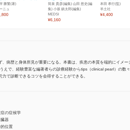
岸 勝繁(著)
筒泉 貴彦(編集) 山田 悠史(編
本田 孝行(監)
ーニュ
集) 小坂 鎮太郎(編集)
羊土社
,800
MEDSI
¥4,400
¥6,160
ず、病歴と身体所見が重要になる。本書は、疾患の本質を端的にイメー
たうえで、経験豊富な編著者らの診療経験からtips（clinical pear
労力で診断できるコツを会得することができる。
腹症の症候学
因臓器
学的位置