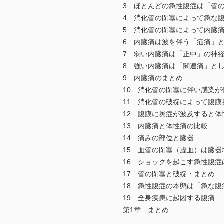
3 ほとんどの急性腹症は「管の
4 消化管の閉塞によって急な腹
5 消化管の閉塞によって内臓
6 内臓痛は波を伴う「疝痛」と
7 弱い内臓痛は「正中」の神経
8 強い内臓痛は「関連痛」とし
9 内臓痛のまとめ
10 消化管の閉塞に伴い感染が
11 消化管の破綻によって腹膜
12 腹膜に炎症が波及すると体
13 内臓痛と体性痛の比較
14 痛みの部位と臓器
15 血管の閉塞（虚血）は臓器
16 ショックを起こす急性腹症
17 管の閉塞と破綻・まとめ
18 急性腹症の本態は「急な腹
19 全身疾患に起因する腹痛
第1章 まとめ