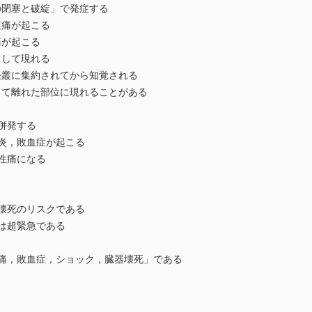
閉塞と破綻」で発症する
痛が起こる
痛が起こる
して現れる
叢に集約されてから知覚される
て離れた部位に現れることがある
併発する
炎，敗血症が起こる
性痛になる
壊死のリスクである
は超緊急である
痛，敗血症，ショック，臓器壊死」である