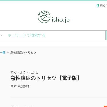
初め
ー
一般
急性腹症のトリセツ
すぐ・よく・わかる
急性腹症のトリセツ【電子版】
髙木 篤(他著)