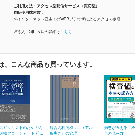
ご利用方法
アクセス型配信サービス（買切型）
同時使用端末数
1
※インターネット経由でのWEBブラウザによるアクセス参照
※導入・利用方法の詳細は
こちら
は、こんな商品も買っています。
スピタリストのための内
総合内科病棟マニュアル
病態がみえる 
診療フローチャート 第...
疾患ごとの管理
当の読み方