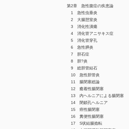
第2章 急性腹症の疾患論
1 急性虫垂炎
2 大腸憩室炎
3 消化性潰瘍
4 消化管アニサキス症
5 消化管穿孔
6 急性膵炎
7 胆石症
8 胆?炎
9 総胆管結石
10 急性胆管炎
11 腸閉塞総論
12 癒着性腸閉塞
13 内ヘルニアによる腸閉塞
14 閉鎖孔ヘルニア
15 癌性腸閉塞
16 糞便性腸閉塞
17 S状結腸捻転