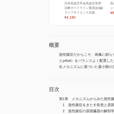
日本高血圧学会高血圧管理・
髙
治療ガイドライン委員会(編)
シ
ライフサイエンス出版
¥8
¥4,180
概要
急性腹症だからこそ、画像に頼ら
とpitfall）をバランスよく配置し
生メカニズムに基づいた最小限の
目次
第1章 メカニズムからみた急性
1 急性腹症をきたす疾患と原
2 急性腹症の原因臓器の解剖