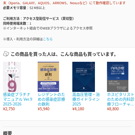
末（Xperia、GALAXY、AQUOS、ARROWS、Nexusなど）にて動作確認しています
必要メモリ容量
52 MB以上
ご利用方法
アクセス型配信サービス（買切型）
同時使用端末数
1
※インターネット経由でのWEBブラウザによるアクセス参照
※導入・利用方法の詳細は
こちら
この商品を買った人は、こんな商品も買っています。
感染症プラチナ
レジデントのた
高血圧管理・治
ホスピタリスト
マニュアル Ver.9
めの感染症診療
療ガイドライン
のための内科診
2025-2026
の鉄則
2025
療フローチャ...
¥2,750
¥5,940
¥4,180
¥8,800
概要