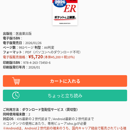
出版社
医歯薬出版
電子版ISBN
電子版発売日
2026/01/26
ページ数
992ページ
判型
A6判変
フォーマット
PDF（パソコンへのダウンロード不可）
¥5,720
電子版販売価格：
(本体¥5,200＋税10％)
印刷版ISBN
978-4-263-73450-6
印刷版発行年月
2026/01
カートに入れる
ちょっと立ち読み
ご利用方法
ダウンロード型配信サービス（買切型）
同時使用端末数
2
対応OS
iOS最新の２世代前まで / Android最新の２世代前まで
※コンテンツの使用にあたり、専用ビューアisho.jpが必要
※Androidは、Android２世代前の端末のうち、国内キャリア経由で販売されている端