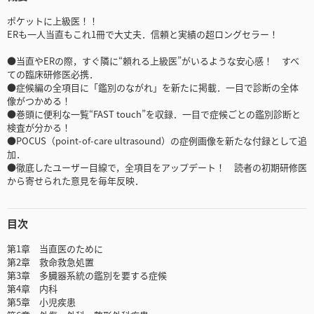
ポケットに上級医！！
ERも一人当直もこれ1冊で大丈夫．信頼と実績の超ロングセラー！
●当直やERの際，すぐ隣に“頼れる上級医”がいるような安心感！ すべ
ての臨床研修医必携．
●症候編の全項目に「鑑別のながれ」を新たに掲載．一目で診断の全体
像がつかめる！
●巻頭に便利な一覧“FAST touch”を収録．一目で症候ごとの鑑別診断と
検査が分かる！
●POCUS（point-of-care ultrasound）の症例画像を新たな付録として追
加．
●徹底したユーザー目線で，全項目をアップデート！ 読者の初期研修医
から寄せられた意見を毎年反映．
目次
第1章 当直医のために
第2章 救命救急処置
第3章 多臓器系統の鑑別を要する症候
第4章 内科
第5章 小児疾患