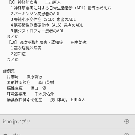
【9】 神経筋疾患 上出直人
1 神経筋疾患に対する日常生活活動（ADL）指導の考え方
2 パーキンソン病患者のADL
3 脊髄小脳変性症（SCD）患者のADL
4 筋萎縮性側索硬化症（ALS）患者のADL
5 筋ジストロフィー患者のADL
まとめ
【10】 高次脳機能障害・認知症 田中繁弥
1 高次脳機能障害
2 認知症
まとめ
症例集
片麻痺 篠原智行
変形性関節症 森山英樹
脳性麻痺 橋口 優
呼吸器疾患 千木良佑介
筋萎縮性側索硬化症 浅川孝司，上出直人
isho.jpアプリ