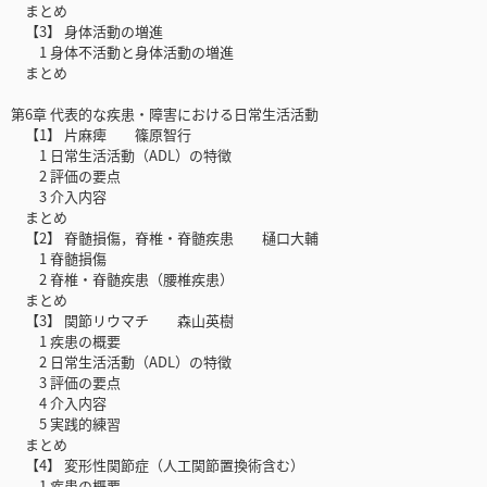
まとめ
【3】 身体活動の増進
1 身体不活動と身体活動の増進
まとめ
第6章 代表的な疾患・障害における日常生活活動
【1】 片麻痺 篠原智行
1 日常生活活動（ADL）の特徴
2 評価の要点
3 介入内容
まとめ
【2】 脊髄損傷，脊椎・脊髄疾患 樋口大輔
1 脊髄損傷
2 脊椎・脊髄疾患（腰椎疾患）
まとめ
【3】 関節リウマチ 森山英樹
1 疾患の概要
2 日常生活活動（ADL）の特徴
3 評価の要点
4 介入内容
5 実践的練習
まとめ
【4】 変形性関節症（人工関節置換術含む）
1 疾患の概要