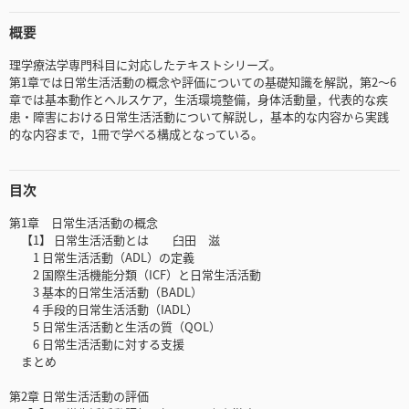
概要
理学療法学専門科目に対応したテキストシリーズ。
第1章では日常生活活動の概念や評価についての基礎知識を解説，第2〜6
章では基本動作とヘルスケア，生活環境整備，身体活動量，代表的な疾
患・障害における日常生活活動について解説し，基本的な内容から実践
的な内容まで，1冊で学べる構成となっている。
目次
第1章 日常生活活動の概念
【1】 日常生活活動とは 臼田 滋
1 日常生活活動（ADL）の定義
2 国際生活機能分類（ICF）と日常生活活動
3 基本的日常生活活動（BADL）
4 手段的日常生活活動（IADL）
5 日常生活活動と生活の質（QOL）
6 日常生活活動に対する支援
まとめ
第2章 日常生活活動の評価