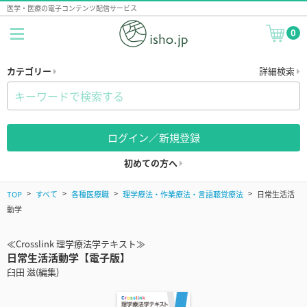
医学・医療の電子コンテンツ配信サービス
0
カテゴリー
詳細検索
ログイン／新規登録
初めての方へ
TOP
すべて
各種医療職
理学療法・作業療法・言語聴覚療法
日常生活活
動学
≪Crosslink 理学療法学テキスト≫
日常生活活動学【電子版】
臼田 滋(編集)