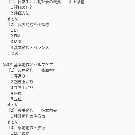
【1】 日常生活活動評価の概要 山上徹也
1 評価の目的
2 評価方法
まとめ
【2】 代表的な評価指標
1 BI
2 FIM
3 IADL
4 基本動作・バランス
まとめ
第3章 基本動作とセルフケア
【1】 起居動作 篠原智行
1 寝返り
2 起き上がり
3 立ち上がり
4 座位
5 立位
まとめ
【2】 移乗動作 坂本由美
1 移乗動作の注意点
まとめ
【3】 移動動作・歩行
1 はじめに