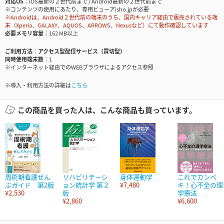
対応OS
iOS最新の２世代前まで / Android最新の２世代前まで
※コンテンツの使用にあたり、専用ビューアisho.jpが必要
※Androidは、Android２世代前の端末のうち、国内キャリア経由で販売されている端
末（Xperia、GALAXY、AQUOS、ARROWS、Nexusなど）にて動作確認しています
必要メモリ容量
162 MB以上
ご利用方法
アクセス型配信サービス（買切型）
同時使用端末数
1
※インターネット経由でのWEBブラウザによるアクセス参照
※導入・利用方法の詳細は
こちら
この商品を買った人は、こんな商品も買っています。
周術期看護ぜん
リハビリテーシ
身体運動学
これでカンペ
ぶガイド 第2版
ョン統計学 第２
¥7,480
キ！心不全の理
¥2,530
版
学療法
¥2,860
¥6,600