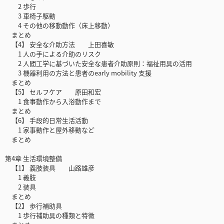
2 歩行
3 車椅子駆動
4 その他の移動動作（床上移動）
まとめ
【4】 安全な介助方法 上田喜敏
1 人の手による介助のリスク
2 人間工学に基づいた安全な患者介助原則：福祉用具の活用
3 機器利用の方法と患者のearly mobility 支援
まとめ
【5】 セルフケア 原田和宏
1 食事動作から入浴動作まで
まとめ
【6】 手段的日常生活活動
1 家事動作と屋外移動など
まとめ
第4章 生活環境整備
【1】 義肢装具 山路雄彦
1 義肢
2 装具
まとめ
【2】 歩行補助具
1 歩行補助具の種類と特徴