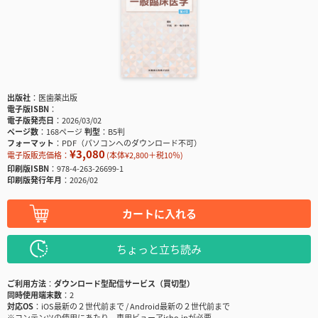
出版社
医歯薬出版
電子版ISBN
電子版発売日
2026/03/02
ページ数
168ページ
判型
B5判
フォーマット
PDF（パソコンへのダウンロード不可）
¥3,080
電子版販売価格：
(本体¥2,800＋税10％)
印刷版ISBN
978-4-263-26699-1
印刷版発行年月
2026/02
カートに入れる
ちょっと立ち読み
ご利用方法
ダウンロード型配信サービス（買切型）
同時使用端末数
2
対応OS
iOS最新の２世代前まで / Android最新の２世代前まで
※コンテンツの使用にあたり、専用ビューアisho.jpが必要