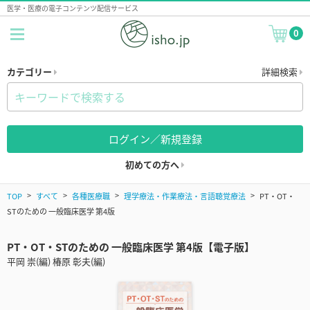
医学・医療の電子コンテンツ配信サービス
0
カテゴリー
詳細検索
ログイン／新規登録
初めての方へ
TOP
すべて
各種医療職
理学療法・作業療法・言語聴覚療法
PT・OT・
STのための 一般臨床医学 第4版
PT・OT・STのための 一般臨床医学 第4版【電子版】
平岡 崇(編) 椿原 彰夫(編)