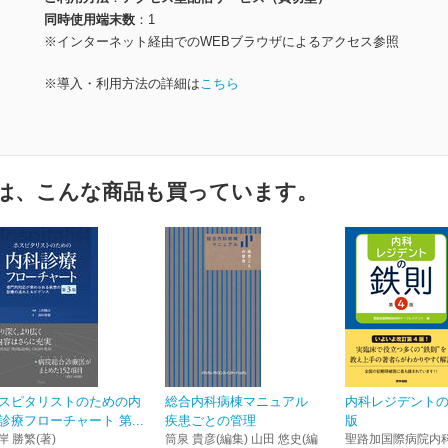
同時使用端末数
1
※インターネット経由でのWEBブラウザによるアクセス参照
※導入・利用方法の詳細は
こちら
は、こんな商品も買っています。
スピタリストのための内
総合内科病棟マニュアル
内科レジデントの
診療フローチャート 第...
疾患ごとの管理
版
岸 勝繁(著)
筒泉 貴彦(編集) 山田 悠史(編
聖路加国際病院内