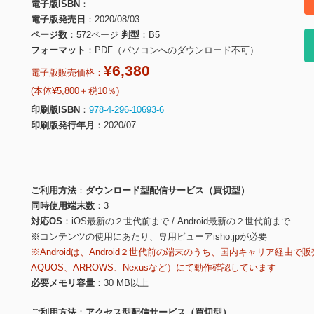
電子版ISBN
電子版発売日
2020/08/03
ページ数
572ページ
判型
B5
フォーマット
PDF（パソコンへのダウンロード不可）
¥6,380
電子版販売価格：
(本体¥5,800＋税10％)
印刷版ISBN
978-4-296-10693-6
印刷版発行年月
2020/07
ご利用方法
ダウンロード型配信サービス（買切型）
同時使用端末数
3
対応OS
iOS最新の２世代前まで / Android最新の２世代前まで
※コンテンツの使用にあたり、専用ビューアisho.jpが必要
※Androidは、Android２世代前の端末のうち、国内キャリア経由で販
AQUOS、ARROWS、Nexusなど）にて動作確認しています
必要メモリ容量
30 MB以上
ご利用方法
アクセス型配信サービス（買切型）