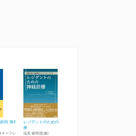
鉄則 第4
レジデントのための神経診
療
科チーフレ
塩尻 俊明(監修)