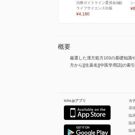
治療ガイドライン委員会(編)
シ
ライフサイエンス出版
¥8
¥4,180
概要
厳選した漢方処方103の基礎知識
方から][生薬名][中医学用語]
isho.jpアプリ
カ
基
臨
臨
臨