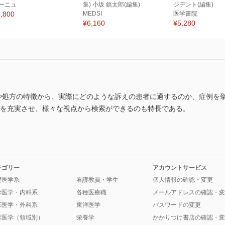
ーニュ
集) 小坂 鎮太郎(編集)
ジデント(編集)
,800
MEDSI
医学書院
¥6,160
¥5,280
や処方の特徴から、実際にどのような訴えの患者に適するのか、症例を挙げ
の索引を充実させ、様々な視点から検索ができるのも特長である。
テゴリー
アカウントサービス
礎医学系
看護教員・学生
個人情報の確認・変更
床医学・内科系
各種医療職
メールアドレスの確認・変
床医学・外科系
東洋医学
パスワードの変更
床医学（領域別）
栄養学
かかりつけ書店の確認・変