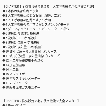
【CHAPTER 1 全機種共通で覚える 人工呼吸器使用の基礎の基礎】
◆1 本体の各部名称と役割
◆2 人工呼吸器に必要な設備（配管、電源）
◆3 人工呼吸器の起動と終了の手順
◆4 人工呼吸器の使用前点検とスタンバイモード
◆5 グラフィックモニターのパラメーターと単位
◆6 波形(1)漸減波と矩形波
◆7 波形(2)圧－時間波形
◆8 波形(3)流量－時間波形
◆9 波形(4)換気量－時間波形
◆10 波形(5)圧－換気量曲線（PVカーブ）
◆11 波形(6)流量－換気量曲線（FVカーブ）
◆12 人工呼吸器使用中の点検
◆13 加温加湿器
◆14 人工鼻
◆15 ネブライザー
◆16 パルスオキシメーター
◆17 カプノメータ―
◆18 経皮血液ガスモニター
【CHAPTER 2 換気設定で必ず使う機能を完全マスター】
◆1 モード(1)A/C