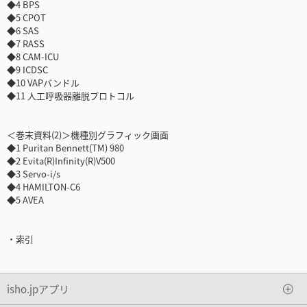
◆4 BPS
◆5 CPOT
◆6 SAS
◆7 RASS
◆8 CAM-ICU
◆9 ICDSC
◆10 VAPバンドル
◆11 人工呼吸器離脱プロトコル
＜巻末資料(2)＞機種別グラフィック画面
◆1 Puritan Bennett(TM) 980
◆2 Evita(R)Infinity(R)V500
◆3 Servo-i/s
◆4 HAMILTON-C6
◆5 AVEA
・索引
isho.jpアプリ