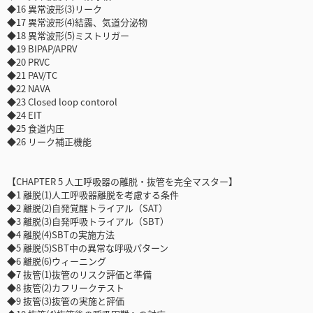
◆16 異常波形(3)リーク
◆17 異常波形(4)結露、気道分泌物
◆18 異常波形(5)ミストリガー
◆19 BIPAP/APRV
◆20 PRVC
◆21 PAV/TC
◆22 NAVA
◆23 Closed loop contorol
◆24 EIT
◆25 食道内圧
◆26 リーク補正機能
【CHAPTER 5 人工呼吸器の離脱・抜管を完全マスター】
◆1 離脱(1)人工呼吸器離脱を考慮する条件
◆2 離脱(2)自発覚醒トライアル（SAT）
◆3 離脱(3)自発呼吸トライアル（SBT）
◆4 離脱(4)SBTの実施方法
◆5 離脱(5)SBT中の異常な呼吸パターン
◆6 離脱(6)ウィーニング
◆7 抜管(1)抜管のリスク評価と準備
◆8 抜管(2)カフリークテスト
◆9 抜管(3)抜管の実施と評価