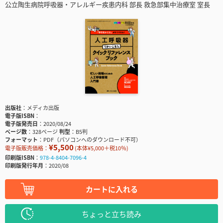
公立陶生病院呼吸器・アレルギー疾患内科 部長 救急部集中治療室 室長
出版社
メディカ出版
電子版ISBN
電子版発売日
2020/08/24
ページ数
328ページ
判型
B5判
フォーマット
PDF（パソコンへのダウンロード不可）
¥5,500
電子版販売価格：
(本体¥5,000＋税10％)
印刷版ISBN
978-4-8404-7096-4
印刷版発行年月
2020/08
カートに入れる
ちょっと立ち読み