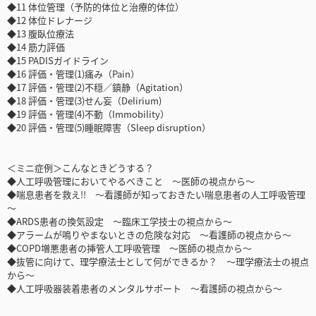
◆11 体位管理（予防的体位と治療的体位）
◆12 体位ドレナージ
◆13 腹臥位療法
◆14 筋力評価
◆15 PADISガイドライン
◆16 評価・管理(1)痛み（Pain）
◆17 評価・管理(2)不穏／鎮静（Agitation）
◆18 評価・管理(3)せん妄（Delirium)
◆19 評価・管理(4)不動（Immobility）
◆20 評価・管理(5)睡眠障害（Sleep disruption）
＜ミニ症例＞こんなときどうする？
◆人工呼吸管理においてやるべきこと ～医師の視点から～
◆喘息患者を救え!! ～看護師が知っておきたい喘息患者の人工呼吸管理
～
◆ARDS患者の換気設定 ～臨床工学技士の視点から～
◆アラームが鳴りやまないときの危険な対応 ～看護師の視点から～
◆COPD増悪患者の挿管人工呼吸管理 ～医師の視点から～
◆抜管に向けて、理学療法士として何ができるか？ ～理学療法士の視点
から～
◆人工呼吸器装着患者のメンタルサポート ～看護師の視点から～