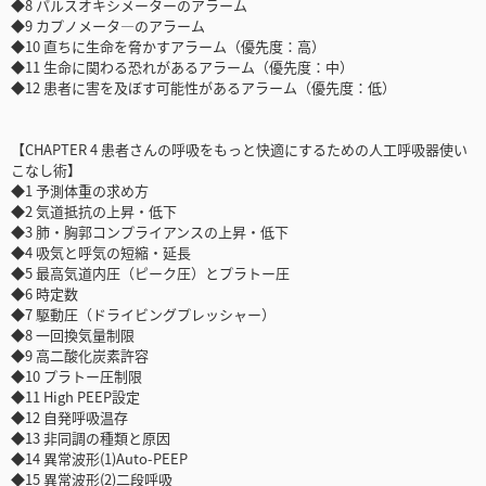
◆8 パルスオキシメーターのアラーム
◆9 カプノメータ―のアラーム
◆10 直ちに生命を脅かすアラーム（優先度：高）
◆11 生命に関わる恐れがあるアラーム（優先度：中）
◆12 患者に害を及ぼす可能性があるアラーム（優先度：低）
【CHAPTER 4 患者さんの呼吸をもっと快適にするための人工呼吸器使い
こなし術】
◆1 予測体重の求め方
◆2 気道抵抗の上昇・低下
◆3 肺・胸郭コンプライアンスの上昇・低下
◆4 吸気と呼気の短縮・延長
◆5 最高気道内圧（ピーク圧）とプラトー圧
◆6 時定数
◆7 駆動圧（ドライビングプレッシャー）
◆8 一回換気量制限
◆9 高二酸化炭素許容
◆10 プラトー圧制限
◆11 High PEEP設定
◆12 自発呼吸温存
◆13 非同調の種類と原因
◆14 異常波形(1)Auto-PEEP
◆15 異常波形(2)二段呼吸