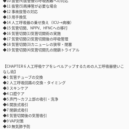
◆10 抜管(4)抜管後の呼吸困難への対応
◆11 抜管(5)再挿管が必要な場合
◆12 事故抜管の対応
◆13 用手換気
◆14 人工呼吸器の乗せ換え（ICU→病棟）
◆15 気管切開、NPPV、HFNCへの移行
◆16 気管切開(1)気管切開術の実施
◆17 気管切開(2)気管切開後の呼吸管理
◆18 気管切開(3)カニューレの狭窄・閉塞
◆19 気管切開(4)気管切開孔の閉鎖トライアル
【CHAPTER 6 人工呼吸ケアをレベルアップするための人工呼吸器使いこ
なし術】
◆1 気管チューブの交換
◆2 人工呼吸回路の交換・タイミング
◆3 スキンケア
◆4 口腔ケア
◆5 声門～カフ上部の吸引・洗浄
◆6 開放式吸引
◆7 閉鎖式吸引
◆8 気管切開後の気管吸引
◆9 VAP対策
◆10 無気肺予防