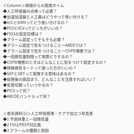
＜Column＞現場からの質問タイム
◆人工呼吸器の点検って必要？
◆加温加湿器と人工鼻はどうやって使い分ける？
◆A/CとSIMVってどう使い分けるの？
◆PCVとVCVってどっちがいいの？
◆FIO2の設定目標は？
◆アラーム設定ってそもそも必要？
◆アラーム設定で気をつけること～ARDSでは？
◆アラーム設定で気をつけること～COPD増悪では？
◆一回換気量制限って実際どうするの？
◆COPD増悪のときはどんなことに気をつけて設定するの？
◆特殊換気モードって使った方がいいの？
◆SATとSBTって実施する意味はあるの？
◆抜管後の痰詰まり、どんなことを注意すればいい？
◆気管切開っていつやるの？
◆PICSって何？
◆ABCDEバンドルって何？
＜巻末資料(1)＞人工呼吸管理・ケアで役立つ早見表
◆1 予測体重と一回換気量
◆2 FIO2/PEEP対応表
◆3 アラームの種類と原因