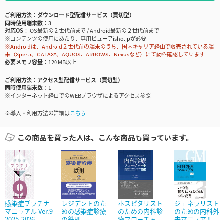
ご利用方法
ダウンロード型配信サービス（買切型）
同時使用端末数
3
対応OS
iOS最新の２世代前まで / Android最新の２世代前まで
※コンテンツの使用にあたり、専用ビューアisho.jpが必要
※Androidは、Android２世代前の端末のうち、国内キャリア経由で販売されている端
末（Xperia、GALAXY、AQUOS、ARROWS、Nexusなど）にて動作確認しています
必要メモリ容量
120 MB以上
ご利用方法
アクセス型配信サービス（買切型）
同時使用端末数
1
※インターネット経由でのWEBブラウザによるアクセス参照
※導入・利用方法の詳細は
こちら
この商品を買った人は、こんな商品も買っています。
感染症プラチナ
レジデントのた
ホスピタリスト
ジェネラリスト
マニュアル Ver.9
めの感染症診療
のための内科診
のための内科外
2025-2026
の鉄則
療フローチャ...
来マニュアル...