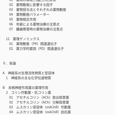
02 薬物動態に影響する因子
03 薬物投与法とそれぞれの薬物動態
04 薬物動態パラメーター
05 薬物相互作用
06 年齢による薬物治療の注意点
07 臓器障害時の薬物治療の注意点
12 薬理ゲノミックス
01 薬物動態（PK）関連遺伝子
02 薬力学的要因（PD）関連遺伝子
Ⅱ．各論
A 神経系の生理活性物質と受容体
1 神経系の主な化学伝達物質
B 末梢神経作用薬の薬理作用
2 コリン作動薬・抗コリン薬
01 アセチルコリン（ACh）放出阻害薬
02 アセチルコリン（ACh）分解阻害薬
03 ムスカリン受容体（mAChR）作動薬
04 ムスカリン受容体（mAChR）拮抗薬