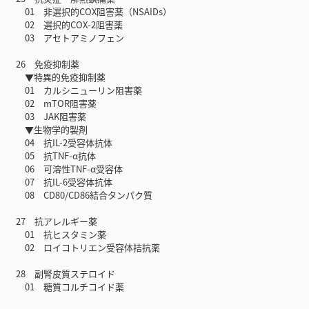
01 非選択的COX阻害薬（NSAIDs）
02 選択的COX-2阻害薬
03 アセトアミノフェン
26 免疫抑制薬
▼特異的免疫抑制薬
01 カルシニューリン阻害薬
02 mTOR阻害薬
03 JAK阻害薬
▼生物学的製剤
04 抗IL-2受容体抗体
05 抗TNF-α抗体
06 可溶性TNF-α受容体
07 抗IL-6受容体抗体
08 CD80/CD86結合タンパク質
27 抗アレルギー薬
01 抗ヒスタミン薬
02 ロイコトリエン受容体拮抗薬
28 副腎皮質ステロイド
01 糖質コルチコイド薬