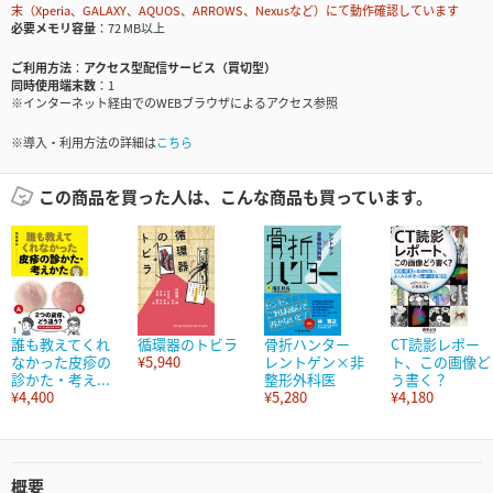
末（Xperia、GALAXY、AQUOS、ARROWS、Nexusなど）にて動作確認しています
必要メモリ容量
72 MB以上
ご利用方法
アクセス型配信サービス（買切型）
同時使用端末数
1
※インターネット経由でのWEBブラウザによるアクセス参照
※導入・利用方法の詳細は
こちら
この商品を買った人は、こんな商品も買っています。
誰も教えてくれ
循環器のトビラ
骨折ハンター
CT読影レポー
なかった皮疹の
¥5,940
レントゲン×非
ト、この画像ど
診かた・考え...
整形外科医
う書く？
¥4,400
¥5,280
¥4,180
概要