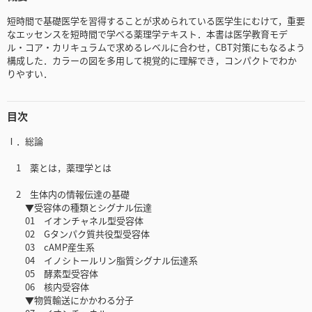
短時間で基礎医学を習得することが求められている医学生にむけて，重要
なエッセンスを短時間で学べる薬理学テキスト．本書は医学教育モデ
ル・コア・カリキュラムで求めるレベルに合わせ，CBT対策にもなるよう
構成した．カラーの図を多用して視覚的に理解でき，コンパクトでわか
りやすい．
目次
Ⅰ．総論
1 薬とは，薬理学とは
2 生体内の情報伝達の基礎
▼受容体の種類とシグナル伝達
01 イオンチャネル型受容体
02 Gタンパク質共役型受容体
03 cAMP産生系
04 イノシトールリン脂質シグナル伝達系
05 酵素型受容体
06 核内受容体
▼物質輸送にかかわる分子