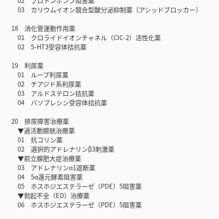
02 プロトンポンプ阻害薬
03 カリウムイオン競合型酸分泌抑制薬（アシッドブロッカー）
18 消化管運動作用薬
01 クロライドイオンチャネル（ClC-2）活性化薬
02 5-HT3受容体拮抗薬
19 利尿薬
01 ループ利尿薬
02 チアジド系利尿薬
03 アルドステロン拮抗薬
04 バソプレシン受容体拮抗薬
20 排尿障害治療薬
▼過活動膀胱治療薬
01 抗コリン薬
02 選択的アドレナリンβ3刺激薬
▼前立腺肥大症治療薬
03 アドレナリンα1遮断薬
04 5α還元酵素阻害薬
05 ホスホジエステラーゼ（PDE）5阻害薬
▼勃起不全（ED）治療薬
06 ホスホジエステラーゼ（PDE）5阻害薬