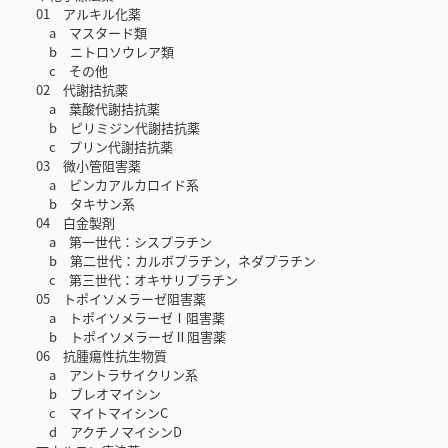
01 アルキル化薬
a マスタード類
b ニトロソウレア類
c その他
02 代謝拮抗薬
a 葉酸代謝拮抗薬
b ピリミジン代謝拮抗薬
c プリン代謝拮抗薬
03 微小管阻害薬
a ビンカアルカロイド系
b タキサン系
04 白金製剤
a 第一世代：シスプラチン
b 第二世代：カルボプラチン，ネダプラチン
c 第三世代：オキサリプラチン
05 トポイソメラーゼ阻害薬
a トポイソメラーゼⅠ阻害薬
b トポイソメラーゼⅡ阻害薬
06 抗腫瘍性抗生物質
a アントラサイクリン系
b ブレオマイシン
c マイトマイシンC
d アクチノマイシンD