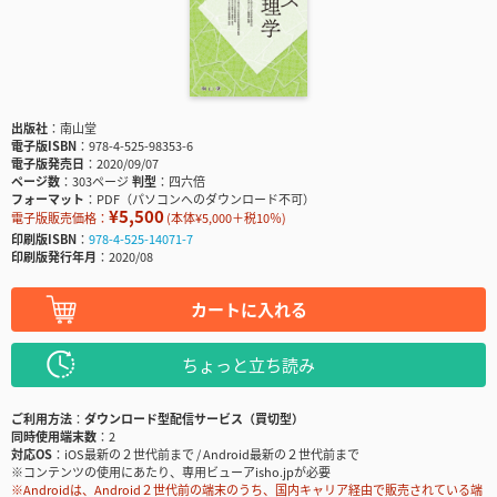
出版社
南山堂
電子版ISBN
978-4-525-98353-6
電子版発売日
2020/09/07
ページ数
303ページ
判型
四六倍
フォーマット
PDF（パソコンへのダウンロード不可）
¥5,500
電子版販売価格：
(本体¥5,000＋税10％)
印刷版ISBN
978-4-525-14071-7
印刷版発行年月
2020/08
カートに入れる
ちょっと立ち読み
ご利用方法
ダウンロード型配信サービス（買切型）
同時使用端末数
2
対応OS
iOS最新の２世代前まで / Android最新の２世代前まで
※コンテンツの使用にあたり、専用ビューアisho.jpが必要
※Androidは、Android２世代前の端末のうち、国内キャリア経由で販売されている端