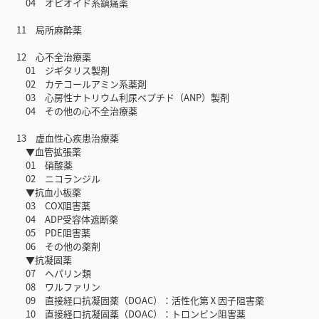
04 オピオイド系鎮痛薬
11 局所麻酔薬
12 心不全治療薬
01 ジギタリス製剤
02 カテコールアミン系薬剤
03 心房性ナトリウム利尿ペプチド（ANP）製剤
04 その他の心不全治療薬
13 虚血性心疾患治療薬
▼血管拡張薬
01 硝酸薬
02 ニコランジル
▼抗血小板薬
03 COX阻害薬
04 ADP受容体遮断薬
05 PDE阻害薬
06 その他の薬剤
▼抗凝固薬
07 ヘパリン類
08 ワルファリン
09 直接経口抗凝固薬（DOAC）：活性化第Ⅹ因子阻害薬
10 直接経口抗凝固薬（DOAC）：トロンビン阻害薬