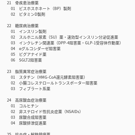
21 骨疾患治療薬
01 ビスホスホネート（BP）製剤
02 ビタミンD製剤
22 糖尿病治療薬
01 インスリン製剤
02 スルホニル尿素（SU）薬・速効型インスリン分泌促進薬
03 インクレチン関連薬（DPP-4阻害薬・GLP-1受容体作動薬）
04 αグルコシダーゼ阻害薬
05 ビグアナイド薬
06 SGLT2阻害薬
23 脂質異常症治療薬
01 スタチン（HMG-CoA還元酵素阻害薬）
02 小腸コレステロールトランスポーター阻害薬
03 フィブラート系薬
24 高尿酸血症治療薬
01 コルヒチン
02 非ステロイド性抗炎症薬（NSAIDs）
03 尿酸合成阻害薬
04 尿酸排泄促進薬
25 抗炎症・解熱鎮痛薬