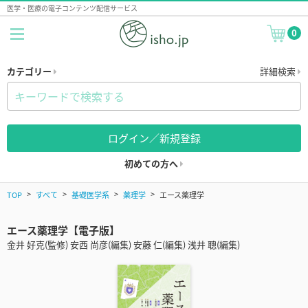
医学・医療の電子コンテンツ配信サービス
0
カテゴリー
詳細検索
ログイン／新規登録
初めての方へ
TOP
すべて
基礎医学系
薬理学
エース薬理学
エース薬理学【電子版】
金井 好克(監修) 安西 尚彦(編集) 安藤 仁(編集) 浅井 聰(編集)