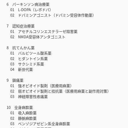
6 パーキンソン病治療薬
01 L-DOPA（レボドパ）
02 ドパミンアゴニスト（ドパミン受容体作動薬）
7 認知症治療薬
01 アセチルコリンエステラーゼ阻害薬
02 NMDA受容体アンタゴニスト
8 抗てんかん薬
01 バルビツール酸系薬
02 ヒダントイン系薬
03 サクシミド系薬
04 新世代薬
9 鎮痛薬
01 強オピオイド製剤（医療用麻薬）
02 弱オピオイド製剤と拮抗薬（医療用麻薬と副作用対策）
03 神経障害性疼痛薬
10 全身麻酔薬
01 吸入麻酔薬
02 静脈麻酔薬
03 ベンゾジアゼピン系全身麻酔薬