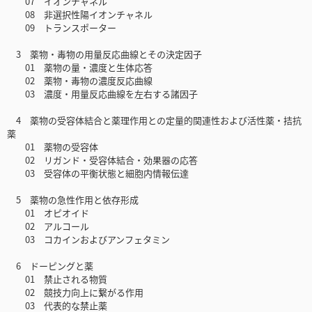
07 イオンチャネル
08 非選択性陽イオンチャネル
09 トランスポーター
3 薬物・毒物の用量反応曲線とその決定因子
01 薬物の量・濃度と生体応答
02 薬物・毒物の濃度反応曲線
03 濃度・用量反応曲線を左右する諸因子
4 薬物の受容体結合と薬理作用との定量的関連性および活性薬・拮抗
薬
01 薬物の受容体
02 リガンド・受容体結合・効果器の応答
03 受容体の平衡状態と細胞内情報伝達
5 薬物の急性作用と依存形成
01 オピオイド
02 アルコール
03 コカインおよびアンフェタミン
6 ドーピングと薬
01 禁止される物質
02 競技力向上に繋がる作用
03 代表的な禁止薬