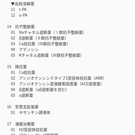
▼血栓溶解薬
11 t-PA
12 u-PA
14 抗不整脈薬
01 Naチャネル遮断薬（Ⅰ群抗不整脈薬）
02 β遮断薬（Ⅱ群抗不整脈薬）
03 Ca拮抗薬（Ⅳ群抗不整脈薬）
04 アデノシン
05 Kチャネル遮断薬（Ⅲ群抗不整脈薬）
15 降圧薬
01 Ca拮抗薬
02 アンジオテンシンⅡタイプ1受容体拮抗薬（ARB）
03 アンジオテンシン変換酵素阻害薬（ACE阻害薬）
04 β遮断薬（αβ遮断薬を含む）
05 α遮断薬
16 気管支拡張薬
01 キサンチン誘導体
17 潰瘍治療薬
01 H2受容体拮抗薬