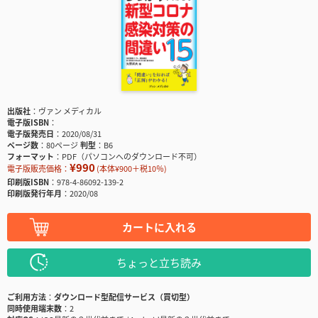
出版社
ヴァン メディカル
電子版ISBN
電子版発売日
2020/08/31
ページ数
80ページ
判型
B6
フォーマット
PDF（パソコンへのダウンロード不可）
¥990
電子版販売価格：
(本体¥900＋税10％)
印刷版ISBN
978-4-86092-139-2
印刷版発行年月
2020/08
カートに入れる
ちょっと立ち読み
ご利用方法
ダウンロード型配信サービス（買切型）
同時使用端末数
2