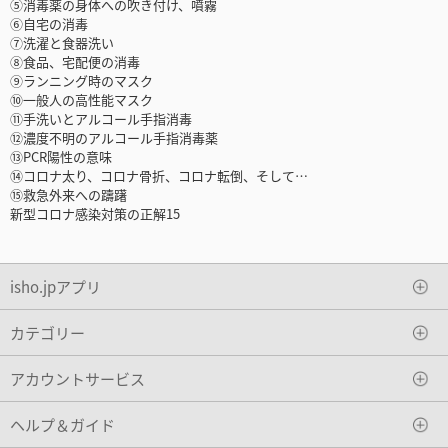
⑤消毒薬の身体への吹き付け、噴霧
⑥自宅の消毒
⑦洗濯と食器洗い
⑧食品、宅配便の消毒
⑨ランニング時のマスク
⑩一般人の高性能マスク
⑪手洗いとアルコール手指消毒
⑫濃度不明のアルコール手指消毒薬
⑬PCR陽性の意味
⑭コロナ太り、コロナ骨折、コロナ転倒、そして…
⑮救急外来への躊躇
新型コロナ感染対策の正解15
isho.jpアプリ
カテゴリー
アカウントサービス
ヘルプ＆ガイド