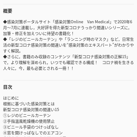
概要
◆感染対策ポータルサイト「感染対策Online Van Medical」で2020年6
月～7月に連載し，大好評を得た新型コロナうっかり間違いシリーズに，
加筆・修正を加えついに待望の書籍化！
◆「レジのビニールカーテン」や「ランニング時のマスク」など，日常生
活の新型コロナ感染対策の間違いを“感染対策のエキスパート”がわかりや
すく解説。
◆さらに，書籍のみ収録のコンテンツ「新型コロナ感染対策の正解15」
で，より理解を深められ，いつでも確認できる構成！ コロナ禍を生きる
人々に，今，最も必要とされる一冊！！
目次
はじめに
根拠に基づいた感染対策とは
新型コロナ感染対策の間違い15
①レジのビニールカーテン
②手指温風乾燥機の使用禁止
③ビニール手袋のつけっぱなし
④窓を開けっぱなしでのエアコン