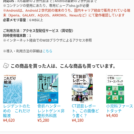
対応OS
iOS最新の２世代前まで / Android最新の２世代前まで
※コンテンツの使用にあたり、専用ビューアisho.jpが必要
※Androidは、Android２世代前の端末のうち、国内キャリア経由で販売されている端
末（Xperia、GALAXY、AQUOS、ARROWS、Nexusなど）にて動作確認しています
必要メモリ容量
6 MB以上
ご利用方法
アクセス型配信サービス（買切型）
同時使用端末数
1
※インターネット経由でのWEBブラウザによるアクセス参照
※導入・利用方法の詳細は
こちら
この商品を買った人は、こんな商品も買っています。
レジデントのた
骨折ハンター
CT読影レポー
小児科ファース
めの これだけ
レントゲン×非
ト、この画像ど
トタッチ
輸液
整形外科医
う書く？
¥4,400
¥4,620
¥5,280
¥4,180