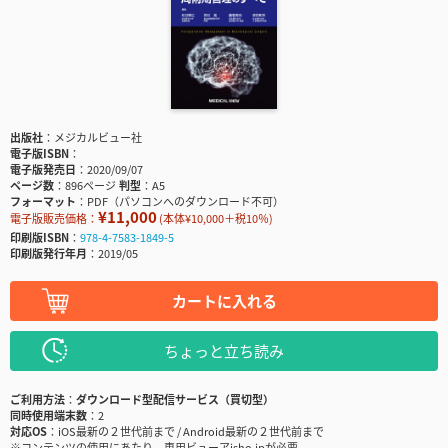
出版社
メジカルビュー社
電子版ISBN
電子版発売日
2020/09/07
ページ数
896ページ
判型
A5
フォーマット
PDF（パソコンへのダウンロード不可）
¥11,000
電子版販売価格：
(本体¥10,000＋税10％)
印刷版ISBN
978-4-7583-1849-5
印刷版発行年月
2019/05
カートに入れる
ちょっと立ち読み
ご利用方法
ダウンロード型配信サービス（買切型）
同時使用端末数
2
対応OS
iOS最新の２世代前まで / Android最新の２世代前まで
※コンテンツの使用にあたり、専用ビューアisho.jpが必要