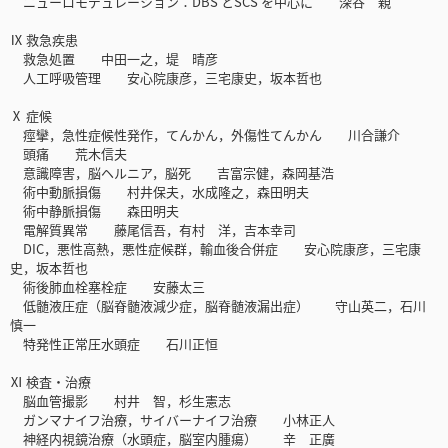
ニューロモデュレーション：DBS とSCS を中心に 深谷 親
Ⅸ 救急疾患
救急処置 中田一之，堤 晴彦
人工呼吸管理 安心院康彦，三宅康史，坂本哲也
Ⅹ 症候
痙攣，急性症候性発作，てんかん，外傷性てんかん 川合謙介
頭痛 荒木信夫
意識障害，脳ヘルニア，脳死 吉富宗健，森岡基浩
術中動脈損傷 村井保夫，水成隆之，森田明夫
術中静脈損傷 森田明夫
電解質異常 藤尾信吾，有村 洋，吉本幸司
DIC，悪性高熱，悪性症候群，輸血後合併症 安心院康彦，三宅康
史，坂本哲也
術後肺血栓塞栓症 安藤太三
低髄液圧症（脳脊髄液減少症，脳脊髄液漏出症） 守山英二，石川
慎一
特発性正常圧水頭症 石川正恒
Ⅺ 検査・治療
脳血管撮影 村井 智，杉生憲志
ガンマナイフ治療，サイバーナイフ治療 小林正人
神経内視鏡治療（水頭症，脳室内腫瘍） 辛 正廣