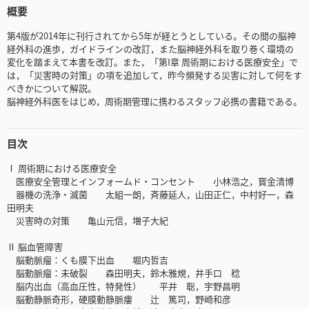
概要
第4版が2014年に刊行されてから5年が経とうとしている。その間の脳神
経外科の進歩，ガイドラインの改訂，また脳神経外科を取り巻く環境の
変化を踏まえて本書を改訂。また，「第I章 周術期における医療安全」で
は，「災害時の対策」の項を追加して，昨今頻発する災害に対して何をす
べきかについて解説。
脳神経外科医をはじめ，周術期管理に携わるスタッフ必携の書籍である。
目次
Ⅰ 周術期における医療安全
医療安全管理とインフォームド・コンセント 小林浩之，寳金清博
器機の洗浄・滅菌 太組一朗，斉藤延人，山田正仁，中村好一，森
田明夫
災害時の対策 亀山元信，増子大紀
Ⅱ 脳血管障害
脳動脈瘤：くも膜下出血 堀内哲吉
脳動脈瘤：未破裂 森田明夫，鈴木雅規，井手口 稔
脳内出血（高血圧性，特発性） 平井 聡，宇野昌明
脳動静脈奇形，硬膜動静脈瘻 辻 篤司，野崎和彦