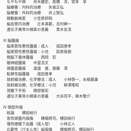
もやもや病 舟木健史，髙橋 淳，宮本 享
脳梗塞：内科的治療 矢坂正弘
脳梗塞：外科的治療 井上智弘
頚動脈病変 小笠原邦昭
脳血管内治療 辻本真範，吉村紳一
遺伝子異常の検索の意義 青木友浩
Ⅲ 脳腫瘍
脳実質性悪性腫瘍：成人 成田善孝
脳実質性悪性腫瘍：小児 荻原英樹
間脳下垂体腫瘍 西岡 宏
聴神経腫瘍 中冨浩文
頭蓋底腫瘍 渡邉 督，齋藤 清
転移性脳腫瘍 成田善孝
放射線治療，化学療法：成人 小林啓一，永根基雄
放射線治療，化学療法：小児 柳澤隆昭
覚醒下手術 隈部俊宏
遺伝子異常の検索の意義 大谷亮平，植木敬介
Ⅳ 頭部外傷
総論 横田裕行
急性頭蓋内損傷 横堀將司，横田裕行
慢性硬膜下血腫（成人型） 小林正人
広範性（びまん性）脳損傷 横堀將司，横田裕行