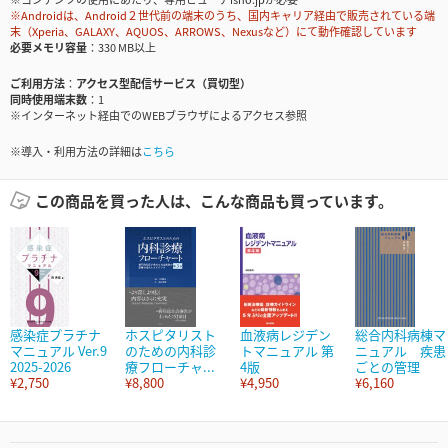
※Androidは、Android２世代前の端末のうち、国内キャリア経由で販売されている端
末（Xperia、GALAXY、AQUOS、ARROWS、Nexusなど）にて動作確認しています
必要メモリ容量
330 MB以上
ご利用方法
アクセス型配信サービス（買切型）
同時使用端末数
1
※インターネット経由でのWEBブラウザによるアクセス参照
※導入・利用方法の詳細は
こちら
この商品を買った人は、こんな商品も買っています。
感染症プラチナ
ホスピタリスト
血液病レジデン
総合内科病棟マ
マニュアル Ver.9
のための内科診
トマニュアル 第
ニュアル 疾患
2025-2026
療フローチャ...
4版
ごとの管理
¥2,750
¥8,800
¥4,950
¥6,160