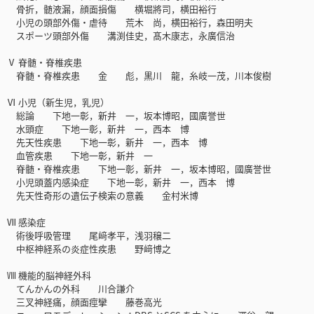
骨折，髄液漏，顔面損傷 横堀將司，横田裕行
小児の頭部外傷・虐待 荒木 尚，横田裕行，森田明夫
スポーツ頭部外傷 溝渕佳史，髙木康志，永廣信治
Ⅴ 脊髄・脊椎疾患
脊髄・脊椎疾患 金 彪，黒川 龍，糸岐一茂，川本俊樹
Ⅵ 小児（新生児，乳児）
総論 下地一彰，新井 一，坂本博昭，國廣誉世
水頭症 下地一彰，新井 一，西本 博
先天性疾患 下地一彰，新井 一，西本 博
血管疾患 下地一彰，新井 一
脊髄・脊椎疾患 下地一彰，新井 一，坂本博昭，國廣誉世
小児頭蓋内感染症 下地一彰，新井 一，西本 博
先天性奇形の遺伝子検索の意義 金村米博
Ⅶ 感染症
術後呼吸管理 尾﨑孝平，浅羽穣二
中枢神経系の炎症性疾患 野﨑博之
Ⅷ 機能的脳神経外科
てんかんの外科 川合謙介
三叉神経痛，顔面痙攣 藤巻高光