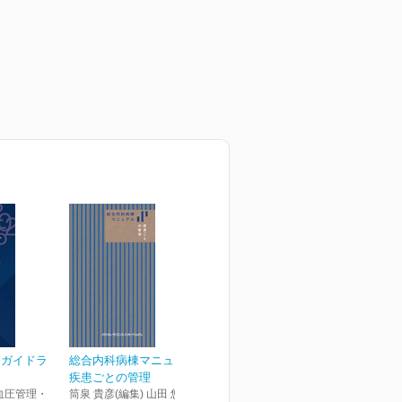
療ガイドラ
総合内科病棟マニュアル
疾患ごとの管理
血圧管理・
筒泉 貴彦(編集) 山田 悠史(編