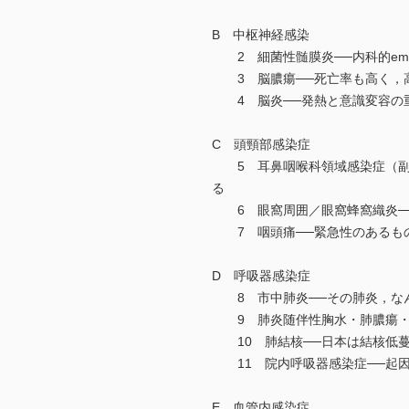
B 中枢神経感染
2 細菌性髄膜炎──内科的eme
3 脳膿瘍──死亡率も高く，
4 脳炎──発熱と意識変容の
C 頭頸部感染症
5 耳鼻咽喉科領域感染症（副鼻
る
6 眼窩周囲／眼窩蜂窩織炎─
7 咽頭痛──緊急性のあるも
D 呼吸器感染症
8 市中肺炎──その肺炎，な
9 肺炎随伴性胸水・肺膿瘍・膿
10 肺結核──日本は結核低蔓
11 院内呼吸器感染症──起因
E 血管内感染症