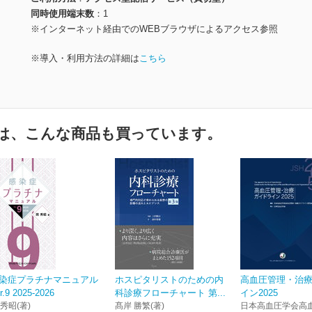
同時使用端末数
1
※インターネット経由でのWEBブラウザによるアクセス参照
※導入・利用方法の詳細は
こちら
は、こんな商品も買っています。
染症プラチナマニュアル
ホスピタリストのための内
高血圧管理・治
r.9 2025-2026
科診療フローチャート 第...
イン2025
 秀昭(著)
髙岸 勝繁(著)
日本高血圧学会高