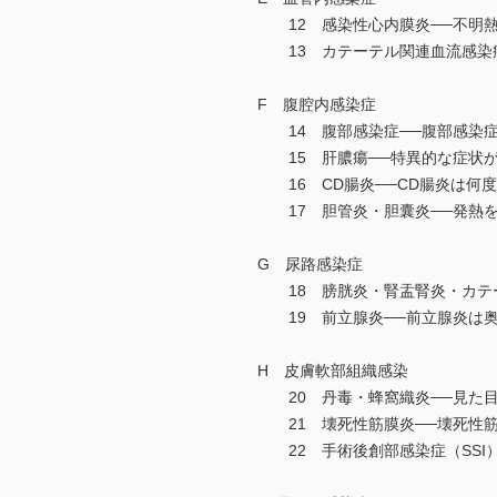
12 感染性心内膜炎──不明熱を見た
13 カテーテル関連血流感染症──
F 腹腔内感染症
14 腹部感染症──腹部感染症
15 肝膿瘍──特異的な症状が
16 CD腸炎──CD腸炎は何
17 胆管炎・胆囊炎──発熱を
G 尿路感染症
18 膀胱炎・腎盂腎炎・カテー
19 前立腺炎──前立腺炎は奥
H 皮膚軟部組織感染
20 丹毒・蜂窩織炎──見た目
21 壊死性筋膜炎──壊死性筋膜
22 手術後創部感染症（SSI）