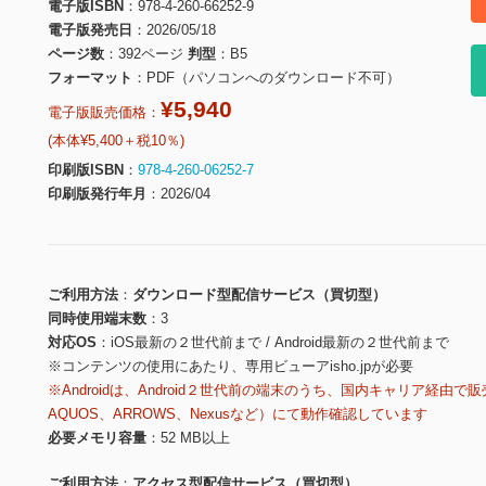
電子版ISBN
978-4-260-66252-9
電子版発売日
2026/05/18
ページ数
392ページ
判型
B5
フォーマット
PDF（パソコンへのダウンロード不可）
¥5,940
電子版販売価格：
(本体¥5,400＋税10％)
印刷版ISBN
978-4-260-06252-7
印刷版発行年月
2026/04
ご利用方法
ダウンロード型配信サービス（買切型）
同時使用端末数
3
対応OS
iOS最新の２世代前まで / Android最新の２世代前まで
※コンテンツの使用にあたり、専用ビューアisho.jpが必要
※Androidは、Android２世代前の端末のうち、国内キャリア経由で販
AQUOS、ARROWS、Nexusなど）にて動作確認しています
必要メモリ容量
52 MB以上
ご利用方法
アクセス型配信サービス（買切型）