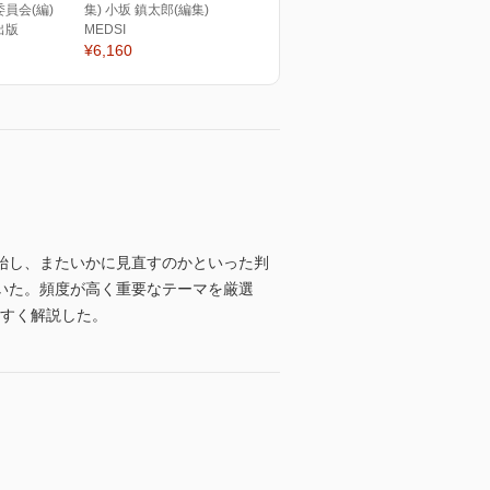
員会(編)
集) 小坂 鎮太郎(編集)
出版
MEDSI
¥6,160
始し、またいかに見直すのかといった判
いた。頻度が高く重要なテーマを厳選
やすく解説した。