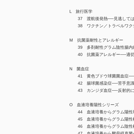
L 旅行医学
37 渡航後発熱──見逃しては
38 ワクチン／トラベルワクチ
M 抗菌薬耐性とアレルギー
39 多剤耐性グラム陰性腸内細
40 抗菌薬アレルギー──適切
N 菌血症
41 黄色ブドウ球菌菌血症──
42 腸球菌感染症──苦手意識
43 カンジダ血症──反射的に
O 血液培養陽性シリーズ
44 血液培養からグラム陽性球
45 血液培養からグラム陽性桿
46 血液培養からグラム陰性桿
47 血液培養から酵母様真菌が