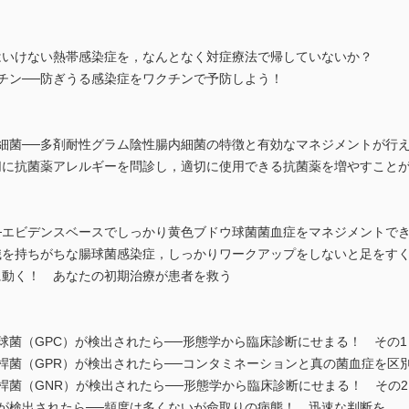
いけない熱帯感染症を，なんとなく対症療法で帰していないか？
ン──防ぎうる感染症をワクチンで予防しよう！
菌──多剤耐性グラム陰性腸内細菌の特徴と有効なマネジメントが行
に抗菌薬アレルギーを問診し，適切に使用できる抗菌薬を増やすこと
エビデンスベースでしっかり黄色ブドウ球菌菌血症をマネジメントで
を持ちがちな腸球菌感染症，しっかりワークアップをしないと足をすく
動く！ あなたの初期治療が患者を救う
菌（GPC）が検出されたら──形態学から臨床診断にせまる！ その1
菌（GPR）が検出されたら──コンタミネーションと真の菌血症を区
菌（GNR）が検出されたら──形態学から臨床診断にせまる！ その2
検出されたら──頻度は多くないが命取りの病態！ 迅速な判断を