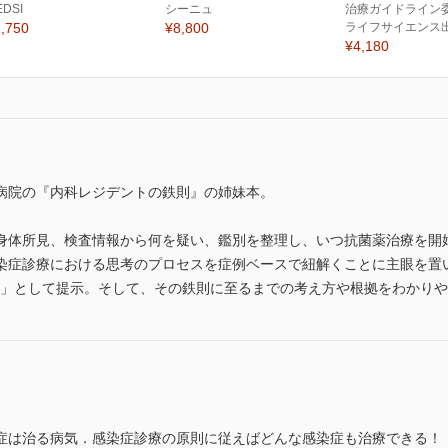
EDSI
シーニュ
治療ガイドライン委
,750
¥8,800
ライフサイエンス
¥4,180
病院の『内科レジデントの鉄則』の姉妹本。
身体所見、検査情報から何を疑い、鑑別を整理し、いつ抗菌薬治療を開
染症診療における思考のプロセスを症例ベースで紐解くことに主眼を置
geを「鉄則」として提示。そして、その鉄則に至るまでの考え方や根拠をわかり
は治る病気．感染症診療の原則に従えばどんな感染症も治療できる！