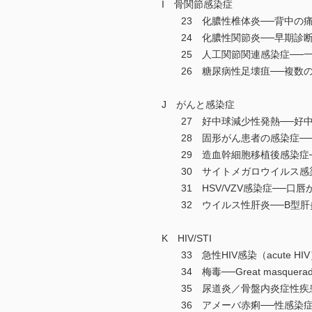
I 骨関節感染症
23 化膿性椎体炎──背中の痛
24 化膿性関節炎──早期診断
25 人工関節関連感染症──一
26 糖尿病性足壊疽──複数の
J がんと感染症
27 好中球減少性発熱──好中
28 固形がん患者の感染症──
29 造血幹細胞移植後感染症─
30 サイトメガロウイルス感染
31 HSV/VZV感染症──口
32 ウイルス性肝炎──B型肝
K HIV/STI
33 急性HIV感染（acute H
34 梅毒──Great masqu
35 尿道炎／骨盤内炎症性疾患
36 アメーバ赤痢──性感染症