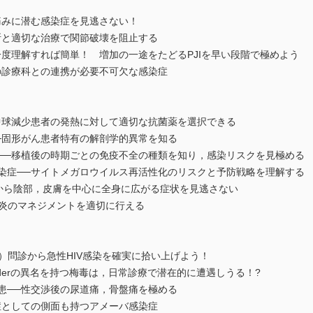
みに潜む感染症を見逃さない！
と適切な治療で関節破壊を阻止する
度理解すれば簡単！ 増加の一途をたどるPJIを早い段階で極めよう
診療科との連携が必要不可欠な感染症
球減少患者の発熱に対して適切な抗菌薬を選択できる
固形がん患者特有の解剖学的異常を知る
─移植後の時期ごとの免疫不全の種類を知り，感染リスクを見極める
症──サイトメガロウイルス再活性化のリスクと予防戦略を理解する
唇から陰部，皮膚を中心に全身に広がる症状を見逃さない
炎のマネジメントを適切に行える
IV）問診から急性HIV感染を確実に拾い上げよう！
eraderの異名を持つ梅毒は，日常診療で潜在的に遭遇しうる！?
──性交渉後の尿道痛，骨盤痛を極める
としての側面も持つアメーバ感染症