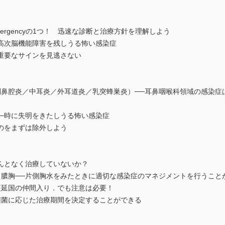
rgencyの1つ！ 迅速な診断と治療方針を理解しよう
高次脳機能障害を残しうる怖い感染症
重要なサインを見逃さない
腔炎／中耳炎／外耳道炎／乳突蜂巣炎）──耳鼻咽喉科領域の感染症
─時に失明をきたしうる怖い感染症
のをまずは除外しよう
んとなく治療していないか？
胸──片側胸水をみたときに適切な感染症のマネジメントを行うこと
延国の仲間入り．でも注意は必要！
菌に応じた治療期間を決定することができる