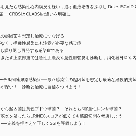
ら感染性心内膜炎を疑い，必ず血液培養を採取し Duke-ISCVID Cri
CRBSIとCLABSIの違いを明確に
の起因菌を想定し治療につなげる
なく，播種性感染にも注意が必要な感染症
度も繰り返し再発する感染症である
きたす上腹部痛では急性胆囊炎や急性胆管炎を診断し，消化器外科や内
テル関連尿路感染症──尿路感染症の起因菌を想定し最適な経験的抗
が深い！ 診断と治療に自信をつけよう！
から起因菌は黄色ブドウ球菌？ それともβ溶血性レンサ球菌？
炎を疑ったらLRINECスコアが低くても筋膜切開を考慮しよう
──定義を押さえて正しくSSIを評価しよう！