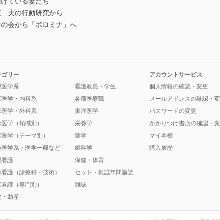
続けている妻たち
恵 夫の行動研究から
妻の会から「ポロミナ」へ
テゴリー
アカウントサービス
礎医学系
看護教員・学生
個人情報の確認・変更
床医学・内科系
各種医療職
メールアドレスの確認・変
床医学・外科系
東洋医学
パスワードの変更
床医学（領域別）
栄養学
かかりつけ書店の確認・変
床医学（テーマ別）
薬学
マイ本棚
会医学系・医学一般など
歯科学
購入履歴
礎看護
保健・体育
床看護（診療科・技術）
セット・雑誌年間購読
床看護（専門別）
雑誌
健・助産