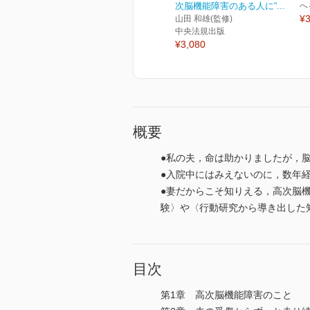
次脳機能障害のある人に“...
へ
¥3
山田 和雄(監修)
中央法規出版
¥3,080
概要
●私の夫，命は助かりましたが，
●入院中にはみえないのに，数年
●妻だからこそ知りえる，高次脳
験〉や〈行動研究から導き出した
目次
第1章 高次脳機能障害のこと