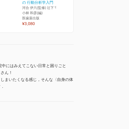
の 行動分析学入門
河合 伊六(監修) 辻下 守弘(編)
小林 和彦(編)
医歯薬出版
¥3,080
院中にはみえてこない日常と困りごと
くさん！
てしまいたくなる感じ，そんな〈自身の体
す．