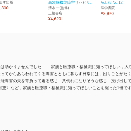
るす出版
高次脳機能障害リハビリ...
Vol.73 No.12
,300
清水 一(監修)
医学書院
三輪書店
¥2,970
¥4,620
脳は助かりませんでした―― 家族と医療職・福祉職に知ってほしい，入
経ってからあらわれてくる障害とともに暮らす日常には，困りごとがた
機能障害の夫を背負って走る感じ，共倒れになりそうな感じ，投げ出し
知恵〉など，家族と医療職・福祉職に知ってほしいことを綴った1冊で