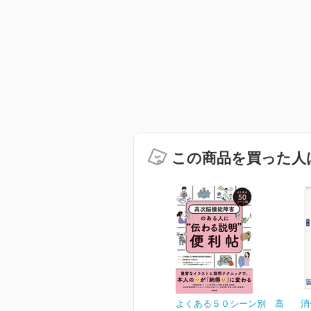
この商品を買った人
よくある５０シーン別 高
消