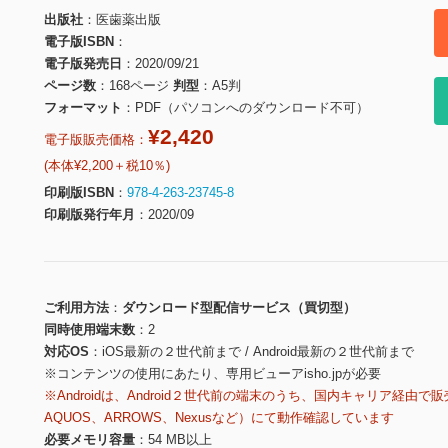
出版社
医歯薬出版
電子版ISBN
電子版発売日
2020/09/21
ページ数
168ページ
判型
A5判
フォーマット
PDF（パソコンへのダウンロード不可）
¥2,420
電子版販売価格：
(本体¥2,200＋税10％)
印刷版ISBN
978-4-263-23745-8
印刷版発行年月
2020/09
ご利用方法
ダウンロード型配信サービス（買切型）
同時使用端末数
2
対応OS
iOS最新の２世代前まで / Android最新の２世代前まで
※コンテンツの使用にあたり、専用ビューアisho.jpが必要
※Androidは、Android２世代前の端末のうち、国内キャリア経由で販
AQUOS、ARROWS、Nexusなど）にて動作確認しています
必要メモリ容量
54 MB以上