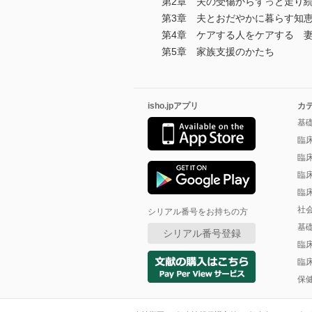
第2章 夫の受傷からずっと走り
第3章 夫とおだやかに暮らす知
第4章 ケアする人をケアする 
第5章 家族支援のかたち
isho.jpアプリ
カ
基
臨
臨
臨
臨
社
シリアル番号をお持ちの方
基
シリアル番号登録
臨
臨
保