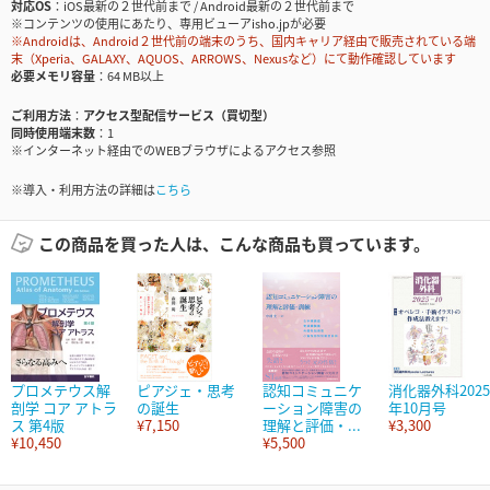
対応OS
iOS最新の２世代前まで / Android最新の２世代前まで
※コンテンツの使用にあたり、専用ビューアisho.jpが必要
※Androidは、Android２世代前の端末のうち、国内キャリア経由で販売されている端
末（Xperia、GALAXY、AQUOS、ARROWS、Nexusなど）にて動作確認しています
必要メモリ容量
64 MB以上
ご利用方法
アクセス型配信サービス（買切型）
同時使用端末数
1
※インターネット経由でのWEBブラウザによるアクセス参照
※導入・利用方法の詳細は
こちら
この商品を買った人は、こんな商品も買っています。
プロメテウス解
ピアジェ・思考
認知コミュニケ
消化器外科2025
剖学 コア アトラ
の誕生
ーション障害の
年10月号
ス 第4版
¥7,150
理解と評価・...
¥3,300
¥10,450
¥5,500