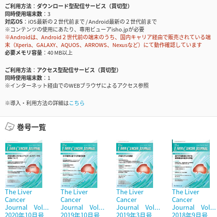
ご利用方法
ダウンロード型配信サービス（買切型）
同時使用端末数
3
対応OS
iOS最新の２世代前まで / Android最新の２世代前まで
※コンテンツの使用にあたり、専用ビューアisho.jpが必要
※Androidは、Android２世代前の端末のうち、国内キャリア経由で販売されている端
末（Xperia、GALAXY、AQUOS、ARROWS、Nexusなど）にて動作確認しています
必要メモリ容量
40 MB以上
ご利用方法
アクセス型配信サービス（買切型）
同時使用端末数
1
※インターネット経由でのWEBブラウザによるアクセス参照
※導入・利用方法の詳細は
こちら
巻号一覧
The Liver
The Liver
The Liver
The Liver
Cancer
Cancer
Cancer
Cancer
Journal Vol...
Journal Vol...
Journal Vol...
Journal Vol...
2020年10月号
2019年10月号
2019年3月号
2018年9月号