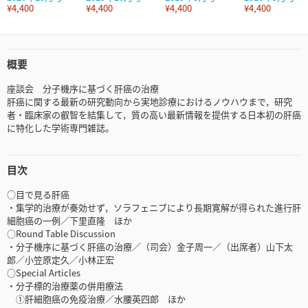
¥4,400
¥4,400
¥4,400
¥4,400
概要
座談会 分子機序に基づく肝癌の治療
肝癌に関する最新の研究動向から実地診療におけるノウハウまで，研究
者・臨床家の叡智を結集して，質の高い最新情報を提供する日本初の肝癌
に特化した学術専門雑誌。
目次
○目で見る肝癌
・集学的治療が奏効せず，ソラフェニブにより長期寛解が得られた進行肝
細胞癌の一例／下里直隆 ほか
○Round Table Discussion
・分子機序に基づく肝癌の治療／（司会）金子周一／（出席者）山下太
郎／小笠原定久／小林正宏
○Special Articles
・分子標的治療薬の併用療法
①肝細胞癌の免疫治療／水腰英四郎 ほか