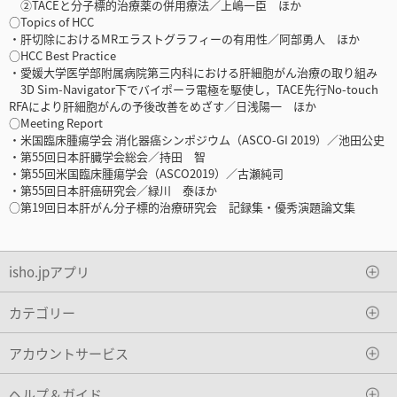
②TACEと分子標的治療薬の併用療法／上嶋一臣 ほか
○Topics of HCC
・肝切除におけるMRエラストグラフィーの有用性／阿部勇人 ほか
○HCC Best Practice
・愛媛大学医学部附属病院第三内科における肝細胞がん治療の取り組み
3D Sim-Navigator下でバイポーラ電極を駆使し，TACE先行No-touch
RFAにより肝細胞がんの予後改善をめざす／日浅陽一 ほか
○Meeting Report
・米国臨床腫瘍学会 消化器癌シンポジウム（ASCO-GI 2019）／池田公史
・第55回日本肝臓学会総会／持田 智
・第55回米国臨床腫瘍学会（ASCO2019）／古瀬純司
・第55回日本肝癌研究会／緑川 泰ほか
○第19回日本肝がん分子標的治療研究会 記録集・優秀演題論文集
isho.jpアプリ
カテゴリー
アカウントサービス
ヘルプ＆ガイド