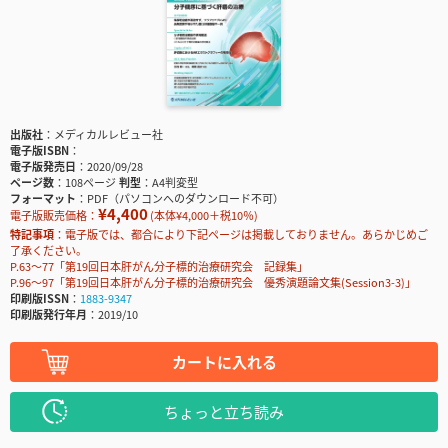
出版社
メディカルレビュー社
電子版ISBN
電子版発売日
2020/09/28
ページ数
108ページ
判型
A4判変型
フォーマット
PDF（パソコンへのダウンロード不可）
¥4,400
電子版販売価格：
(本体¥4,000＋税10％)
特記事項
電子版では、都合により下記ページは掲載しておりません。あらかじめご
了承ください。
P.63～77「第19回日本肝がん分子標的治療研究会 記録集」
P.96～97「第19回日本肝がん分子標的治療研究会 優秀演題論文集(Session3-3)」
印刷版ISSN
1883-9347
印刷版発行年月
2019/10
カートに入れる
ちょっと立ち読み