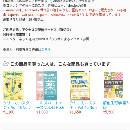
対応OS
iOS最新の２世代前まで / Android最新の２世代前まで
※コンテンツの使用にあたり、専用ビューアisho.jpが必要
※Androidは、Android２世代前の端末のうち、国内キャリア経由で販売されている端
末（Xperia、GALAXY、AQUOS、ARROWS、Nexusなど）にて動作確認しています
必要メモリ容量
28 MB以上
ご利用方法
アクセス型配信サービス（買切型）
同時使用端末数
1
※インターネット経由でのWEBブラウザによるアクセス参照
※導入・利用方法の詳細は
こちら
この商品を買った人は、こんな商品も買っています。
クリニカルスタ
エキスパートナ
クリニカルスタ
解剖生理学 第3
ディ Vol.46 No.7
ース Vol.41 No.6
ディ Vol.46 No.6
版
¥1,100
¥1,980
¥1,650
¥5,500